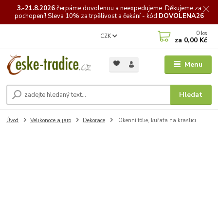
3.-21.8.2026
čerpáme
dovolenou a neexpedujeme. Děkujeme za
pochopení! Sleva 10% za trpělivost a čekání - kód
DOVOLENA26
0
ks
CZK
za
0,00 Kč
Menu
Hledat
Úvod
Velikonoce a jaro
Dekorace
Okenní fólie, kuřata na kraslici