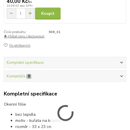
40,00 Kč
/
ks
33,06 Kč
bez DPH
Koupit
Číslo produktu:
806_01
🔔 Hlídat cenu / dostupnost
Do oblíbených
Kompletní specifikace
Komentáře
0
Kompletní specifikace
Okenní fólie
bez lepidla
motiv - kuřata na kraslici
rozměr - 33 x 23 cm