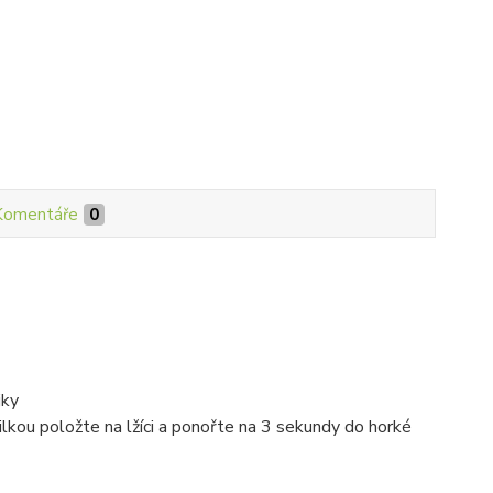
Komentáře
0
jky
šilkou položte na lžíci a ponořte na 3 sekundy do horké