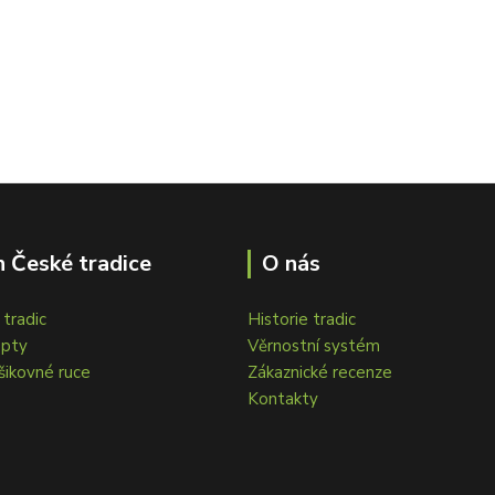
 České tradice
O nás
tradic
Historie tradic
epty
Věrnostní systém
šikovné ruce
Zákaznické recenze
Kontakty