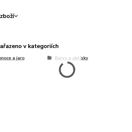
zboží
zařazeno v kategoriích
onoce a jaro
Barvy a obtisky