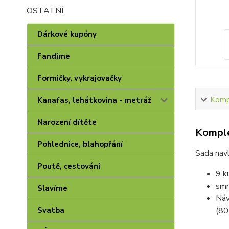
OSTATNÍ
Dárkové kupóny
Fandíme
Formičky, vykrajovačky
Kompl
Kanafas, lehátkovina - metráž
Narození dítěte
Komple
Pohlednice, blahopřání
Sada navl
Poutě, cestování
9 k
smr
Slavíme
Náv
(80
Svatba