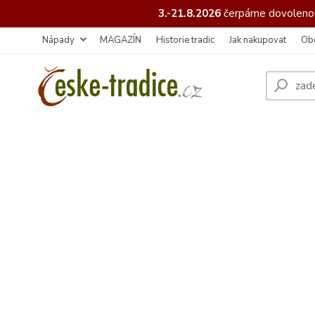
3.-21.8.2026
čerpáme
dovolenou
Nápady
MAGAZÍN
Historie tradic
Jak nakupovat
Ob