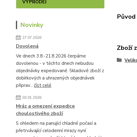
VÝPRODEJ
Původ 
Novinky
27.07.2026
Dovolená
Zboží 
Ve dnech 3.8.-21.8.2026 čerpáme
Velik
dovolenou - v těchto dnech nebudou
objednávky expedované. Skladové zboží z
dobírkových a uhrazených objednávek
připrav...
číst celé
03.01.2026
Mráz a omezení expedice
choulostivého zboží
S ohledem na panující chladné počasí a
přetrvávající celodenní mrazy nyní