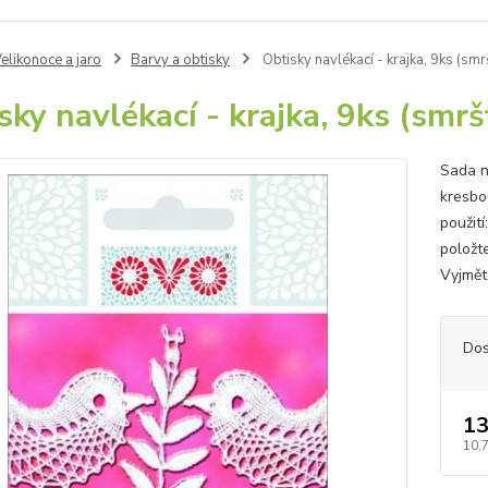
elikonoce a jaro
Barvy a obtisky
Obtisky navlékací - krajka, 9ks (sm
sky navlékací - krajka, 9ks (smr
Sada n
kresbou
použití
položt
Vyjmět
Dos
13
10,