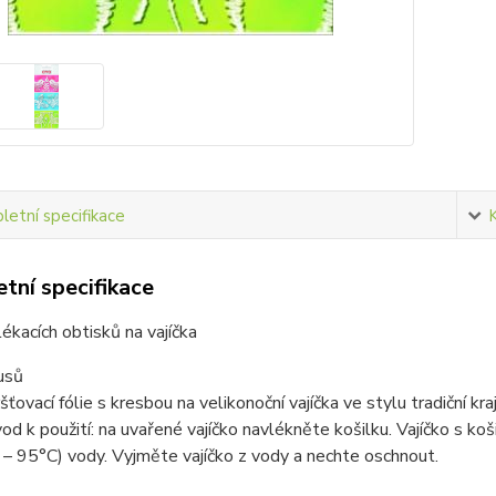
etní specifikace
tní specifikace
ékacích obtisků na vajíčka
usů
šťovací fólie s kresbou na velikonoční vajíčka ve stylu tradiční kra
od k použití: na uvařené vajíčko navlékněte košilku. Vajíčko s ko
 – 95°C) vody. Vyjměte vajíčko z vody a nechte oschnout.