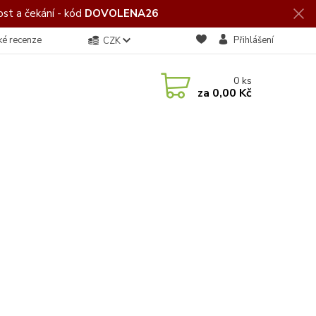
st a čekání - kód
DOVOLENA26
ké recenze
Přihlášení
CZK
0
ks
za
0,00 Kč