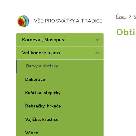
Úvod
V
VŠE PRO SVÁTKY A TRADICE
Obti
Karneval, Masopust
Velikonoce a jaro
Barvy a obtisky
Dekorace
Kuřátka, slepičky
Řehtačky, hrkače
Vajíčka, kraslice
Věnce