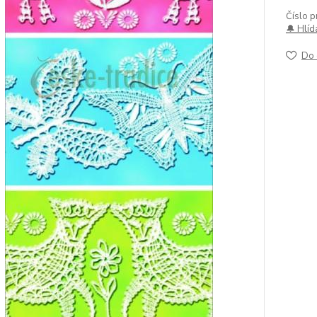
Číslo p
🔔 Hlíd
Do 