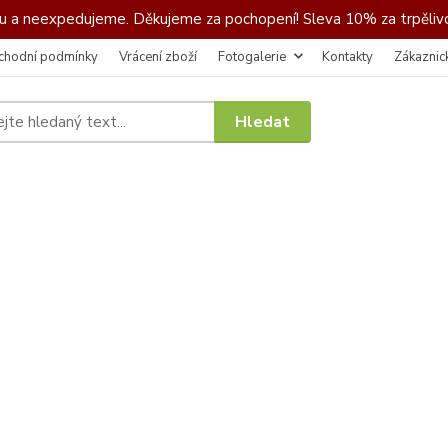
 a neexpedujeme. Děkujeme za pochopení! Sleva 10% za trpělivo
chodní podmínky
Vrácení zboží
Fotogalerie
Kontakty
Zákaznic
Hledat