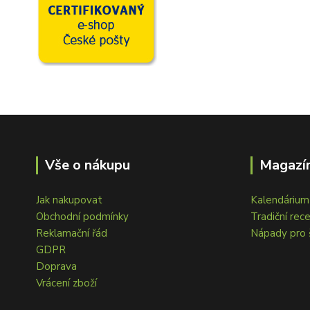
Vše o nákupu
Magazín
Jak nakupovat
Kalendárium 
Obchodní podmínky
Tradiční rec
Reklamační řád
Nápady pro 
GDPR
Doprava
Vrácení zboží