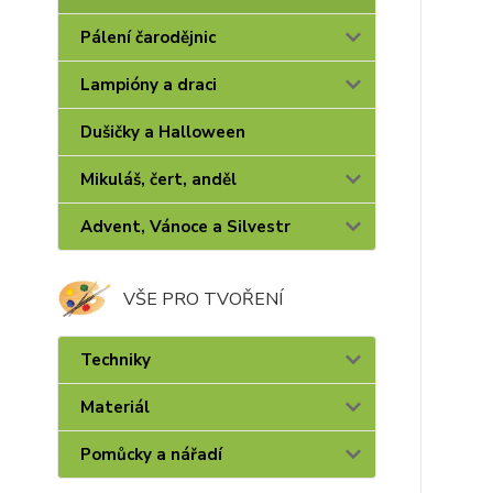
Pálení čarodějnic
Lampióny a draci
Dušičky a Halloween
Mikuláš, čert, anděl
Advent, Vánoce a Silvestr
VŠE PRO TVOŘENÍ
Techniky
Materiál
Pomůcky a nářadí