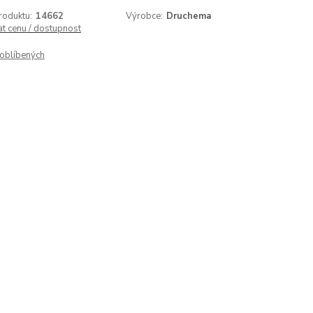
roduktu:
14662
Výrobce:
Druchema
at cenu / dostupnost
oblíbených