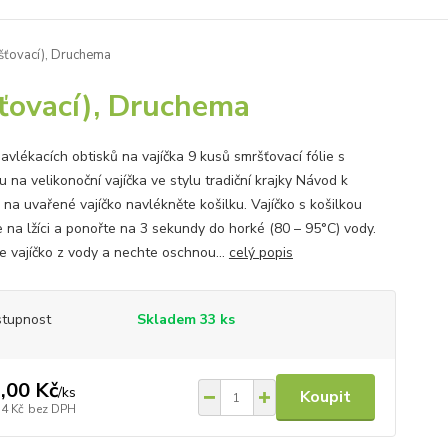
ršťovací), Druchema
šťovací), Druchema
avlékacích obtisků na vajíčka 9 kusů smršťovací fólie s
 na velikonoční vajíčka ve stylu tradiční krajky Návod k
: na uvařené vajíčko navlékněte košilku. Vajíčko s košilkou
e na lžíci a ponořte na 3 sekundy do horké (80 – 95°C) vody.
e vajíčko z vody a nechte oschnou...
celý popis
tupnost
Skladem 33 ks
,00 Kč
/
ks
Koupit
74 Kč
bez DPH