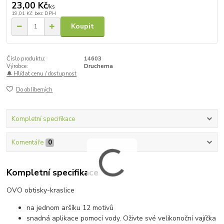
23,00 Kč
/
ks
19,01 Kč
bez DPH
Koupit
Číslo produktu:
14603
Výrobce:
Druchema
🔔 Hlídat cenu / dostupnost
Do oblíbených
Kompletní specifikace
Komentáře
0
Kompletní specifikace
OVO obtisky-kraslice
na jednom aršíku 12 motivů
snadná aplikace pomocí vody. Oživte své velikonoční vajíčka