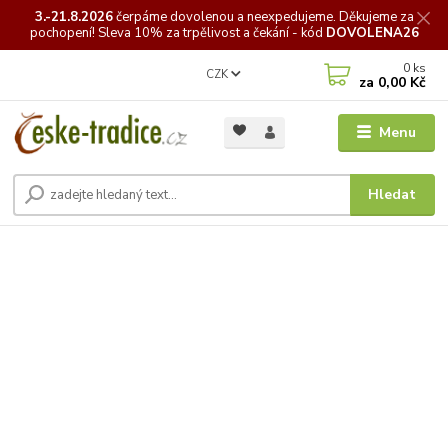
3.-21.8.2026
čerpáme
dovolenou a neexpedujeme. Děkujeme za
pochopení! Sleva 10% za trpělivost a čekání - kód
DOVOLENA26
0
ks
CZK
za
0,00 Kč
Menu
Hledat