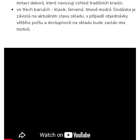
imitací dekorů, které navozují vzhled tradičních kraslic.
ve třech barvách - klasik, červená, tmavě modrá. Dodávka je
závislá na aktuálním stavu skladu, v případě objednávky
většího počtu a dostupnosti na skladu bude zaslán mix
motivů