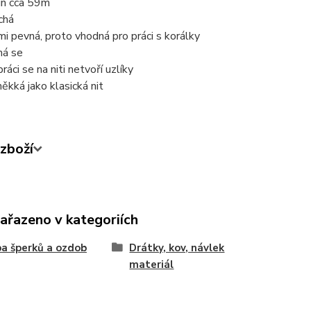
in cca 59m
chá
mi pevná, proto vhodná pro práci s korálky
há se
práci se na niti netvoří uzlíky
měkká jako klasická nit
zboží
zařazeno v kategoriích
a šperků a ozdob
Drátky, kov, návlek
materiál