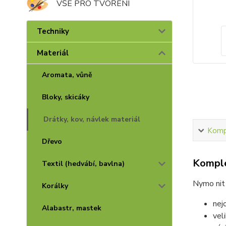
VŠE PRO TVOŘENÍ
Techniky
Materiál
Aromata, vůně
Bloky, skicáky
Drátky, kov, návlek materiál
Kompl
Dřevo
Komple
Textil (hedvábí, bavlna)
Nymo ni
Korálky
nej
Alabastr, mastek
vel