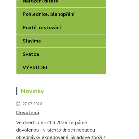
Narození dítěte
Pohlednice, blahopřání
Poutě, cestování
Slavíme
Svatba
VÝPRODEJ
Novinky
27.07.2026
Dovolená
Ve dnech 3.8.-21.8.2026 čerpáme
dovolenou - v těchto dnech nebudou
objednávky expedované. Skladové zboží z