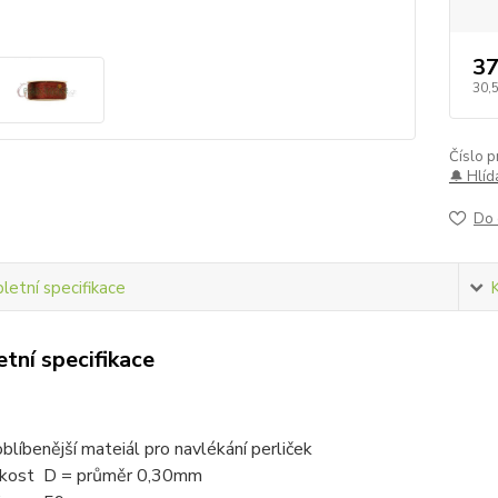
37
30,
Číslo p
🔔 Hlíd
Do 
etní specifikace
tní specifikace
t
oblíbenější mateiál pro navlékání perliček
ikost D = průměr 0,30mm