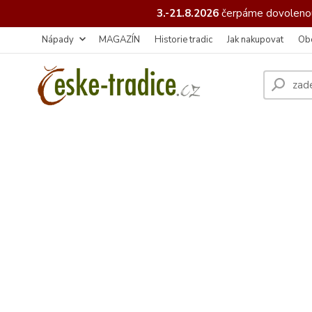
3.-21.8.2026
čerpáme
dovolenou
Nápady
MAGAZÍN
Historie tradic
Jak nakupovat
Ob