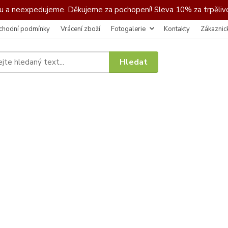
 a neexpedujeme. Děkujeme za pochopení! Sleva 10% za trpělivo
chodní podmínky
Vrácení zboží
Fotogalerie
Kontakty
Zákaznic
Hledat