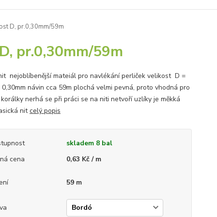
ikost D, pr.0,30mm/59m
t D, pr.0,30mm/59m
it nejoblíbenější mateiál pro navlékání perliček velikost D =
 0,30mm návin cca 59m plochá velmi pevná, proto vhodná pro
 korálky nerhá se při práci se na niti netvoří uzlíky je měkká
asická nit
celý popis
tupnost
skladem 8 bal
ná cena
0,63 Kč / m
ení
59 m
va