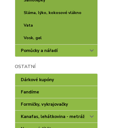
Samolepky
Sláma, lýko, kokosové vlákno
Vata
Vosk, gel
Pomůcky a nářadí
OSTATNÍ
Dárkové kupóny
Fandíme
Formičky, vykrajovačky
Kanafas, lehátkovina - metráž