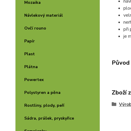
náv
Mozaika
plo
vel
Návlekový materiál
ner
Ovčí rouno
při 
je 
Papír
Plast
Původ 
Plátna
Powertex
Zboží 
Polystyren a pěna
Výrob
Rostliny, plody, peří
Sádra, prášek, pryskyřice