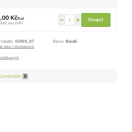
,00 Kč
/
bal
Koupit
58 Kč
bez DPH
roduktu:
03059_07
Barva:
Bordó
at cenu / dostupnost
oblíbených
Komentáře
0