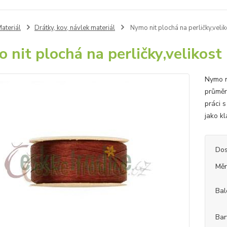
ateriál
Drátky, kov, návlek materiál
Nymo nit plochá na perličky,vel
 nit plochá na perličky,velikos
Nymo n
průměr
práci s
jako kl
Dos
Měr
Bal
Bar