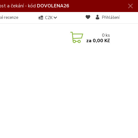
st a čekání - kód
DOVOLENA26
ké recenze
Přihlášení
CZK
0
ks
za
0,00 Kč