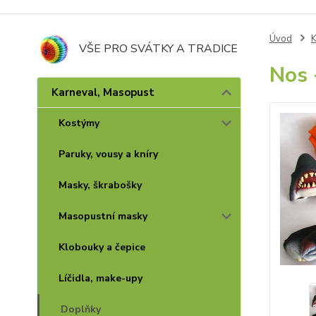
Úvod
K
VŠE PRO SVÁTKY A TRADICE
Nos 
Karneval, Masopust
Kostýmy
Paruky, vousy a kníry
Masky, škrabošky
Masopustní masky
Klobouky a čepice
Líčidla, make-upy
Doplňky