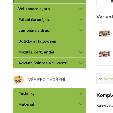
Velikonoce a jaro
Varian
Pálení čarodějnic
Lampióny a draci
Dušičky a Halloween
Mikuláš, čert, anděl
Advent, Vánoce a Silvestr
Kompl
VŠE PRO TVOŘENÍ
Techniky
Komple
Materiál
Karneval