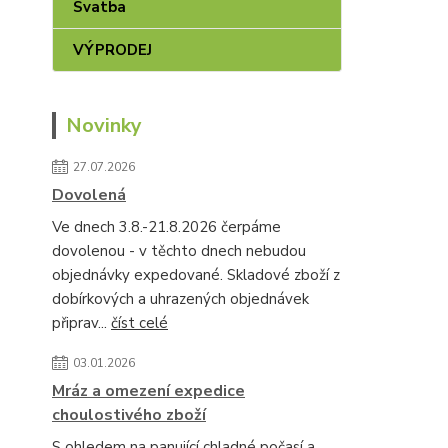
Svatba
VÝPRODEJ
Novinky
27.07.2026
Dovolená
Ve dnech 3.8.-21.8.2026 čerpáme
dovolenou - v těchto dnech nebudou
objednávky expedované. Skladové zboží z
dobírkových a uhrazených objednávek
připrav...
číst celé
03.01.2026
Mráz a omezení expedice
choulostivého zboží
S ohledem na panující chladné počasí a