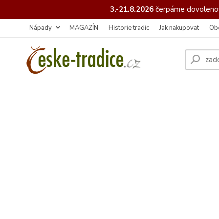
3.-21.8.2026
čerpáme
dovolenou
Nápady
MAGAZÍN
Historie tradic
Jak nakupovat
Ob