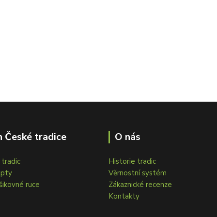
 České tradice
O nás
tradic
Historie tradic
epty
Věrnostní systém
šikovné ruce
Zákaznické recenze
Kontakty