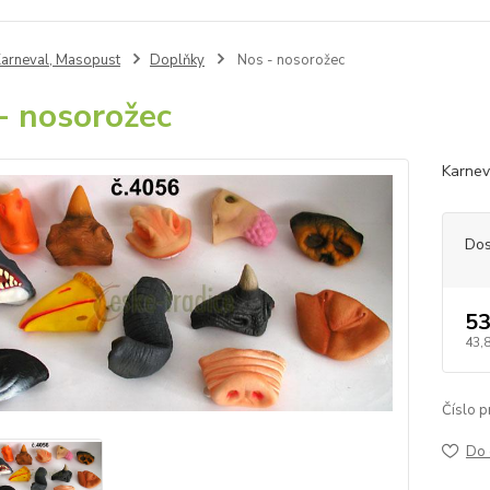
arneval, Masopust
Doplňky
Nos - nosorožec
- nosorožec
Karnev
Dos
53
43,
Číslo p
Do 