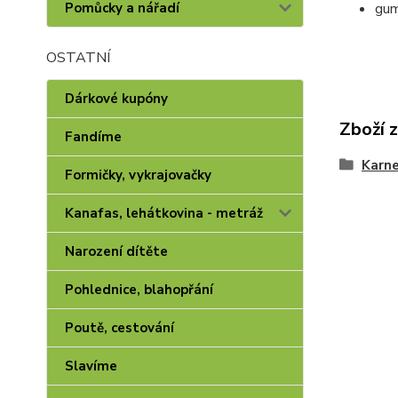
gum
Pomůcky a nářadí
OSTATNÍ
Dárkové kupóny
Zboží 
Fandíme
Karne
Formičky, vykrajovačky
Kanafas, lehátkovina - metráž
Narození dítěte
Pohlednice, blahopřání
Poutě, cestování
Slavíme