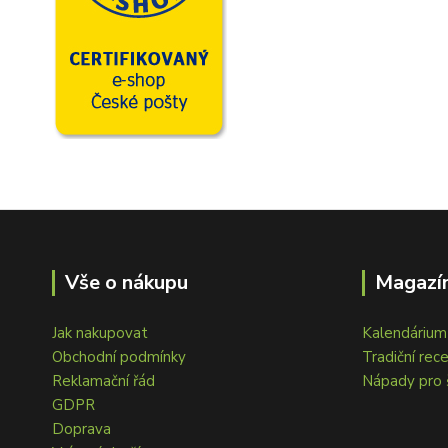
Vše o nákupu
Magazín
Jak nakupovat
Kalendárium 
Obchodní podmínky
Tradiční rec
Reklamační řád
Nápady pro 
GDPR
Doprava