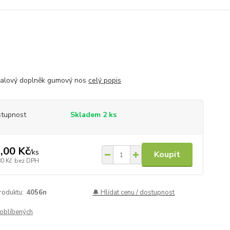
alový doplněk gumový nos
celý popis
tupnost
Skladem 2 ks
,00 Kč
/
ks
Koupit
80 Kč
bez DPH
roduktu:
4056n
🔔 Hlídat cenu / dostupnost
oblíbených