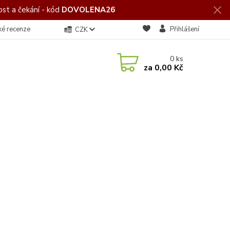
st a čekání - kód
DOVOLENA26
ké recenze
Přihlášení
CZK
0
ks
za
0,00 Kč