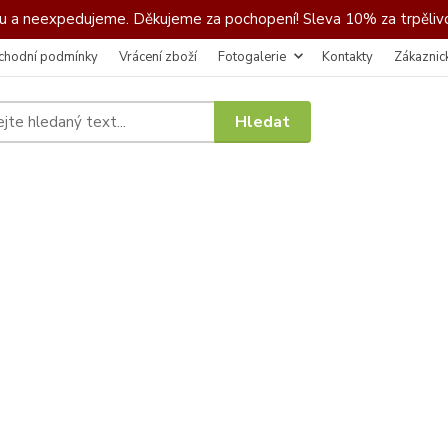
 a neexpedujeme. Děkujeme za pochopení! Sleva 10% za trpělivo
chodní podmínky
Vrácení zboží
Fotogalerie
Kontakty
Zákaznic
Hledat