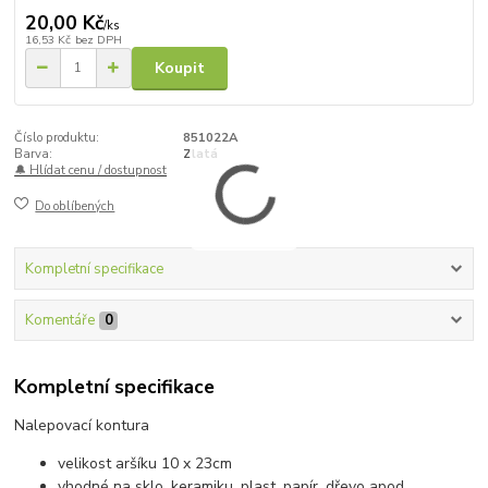
20,00 Kč
/
ks
16,53 Kč
bez DPH
Koupit
Číslo produktu:
851022A
Barva:
Zlatá
🔔 Hlídat cenu / dostupnost
Do oblíbených
Kompletní specifikace
Komentáře
0
Kompletní specifikace
Nalepovací kontura
velikost aršíku 10 x 23cm
vhodné na sklo, keramiku, plast, papír, dřevo apod.