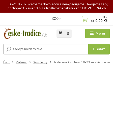
3.-21.8.2026
čerpáme
dovolenou a neexpedujeme. Děkujeme za
pochopení! Sleva 10% za trpělivost a čekání - kód
DOVOLENA26
0
ks
CZK
za
0,00 Kč
Menu
Hledat
Úvod
Materiál
Samolepky
Nalepovací kontura, 10x23cm - Velikonoce