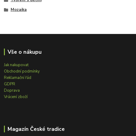
Tvoření s dětmi
Mozaika
Vše o nákupu
Jak nakupovat
Obchodní podmínky
Reklamační řád
GDPR
Doprava
Vrácení zboží
Magazín České tradice