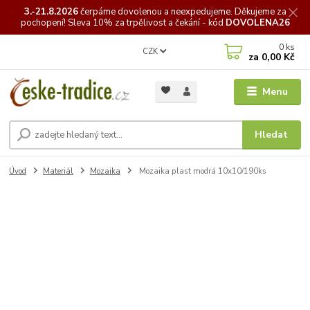
3.-21.8.2026
čerpáme
dovolenou a neexpedujeme. Děkujeme za
pochopení! Sleva 10% za trpělivost a čekání - kód
DOVOLENA26
0
ks
CZK
za
0,00 Kč
Menu
Hledat
Úvod
Materiál
Mozaika
Mozaika plast modrá 10x10/190ks