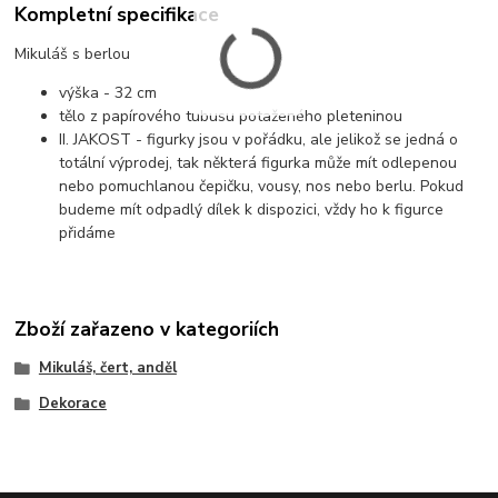
Kompletní specifikace
Mikuláš s berlou
výška - 32 cm
tělo z papírového tubusu potaženého pleteninou
II. JAKOST - figurky jsou v pořádku, ale jelikož se jedná o
totální výprodej, tak některá figurka může mít odlepenou
nebo pomuchlanou čepičku, vousy, nos nebo berlu. Pokud
budeme mít odpadlý dílek k dispozici, vždy ho k figurce
přidáme
Zboží zařazeno v kategoriích
Mikuláš, čert, anděl
Dekorace