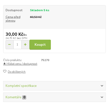
Dostupnost
Skladem 5 ks
Cena před
60,50 Kč
slevou
30,00 Kč
/
ks
24,79 Kč
bez DPH
Koupit
Číslo produktu:
75270
🔔 Hlídat cenu / dostupnost
Do oblíbených
Kompletní specifikace
Komentáře
0