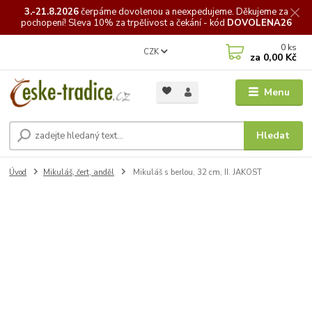
3.-21.8.2026
čerpáme
dovolenou a neexpedujeme. Děkujeme za
pochopení! Sleva 10% za trpělivost a čekání - kód
DOVOLENA26
0
ks
CZK
za
0,00 Kč
Menu
Hledat
Úvod
Mikuláš, čert, anděl
Mikuláš s berlou, 32 cm, II. JAKOST