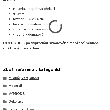
Mikuláš
materiál - topolová překližka
tl. 3mm
rozměr - 16 x 14 cm
laserem domalované kontury
s otvorem na zavěšení
vhodné k domalování
DOPRODEJ - po vyprodání skladového množství nebude
opětovně doskladněno
Zboží zařazeno v kategoriích
Mikuláš, čert, anděl
Materiál
VÝPRODEJ
Dekorace
Tvoření s dětmi