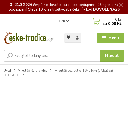
3.-21.8.2026
čerpáme
dovolenou a neexpedujeme. Děkujeme za
pochopení! Sleva 10% za trpělivost a čekání - kód
DOVOLENA26
0
ks
CZK
za
0,00 Kč
Menu
Hledat
Úvod
Mikuláš, čert, anděl
Mikuláš bez pytle, 16x14cm (překližka),
DOPRODEJ!!!