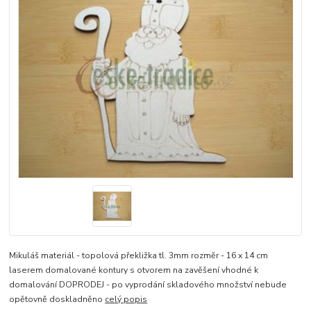
Mikuláš materiál - topolová překližka tl. 3mm rozměr - 16 x 14 cm
laserem domalované kontury s otvorem na zavěšení vhodné k
domalování DOPRODEJ - po vyprodání skladového množství nebude
opětovně doskladněno
celý popis