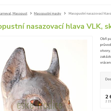
arneval, Masopust
Masopustní masky
Masopustní nasazovací hlava 
pustní nasazovací hlava VLK, sk.
Obří p
průvod
otvory
zakázk
vrácení
Dos
2 
2 1