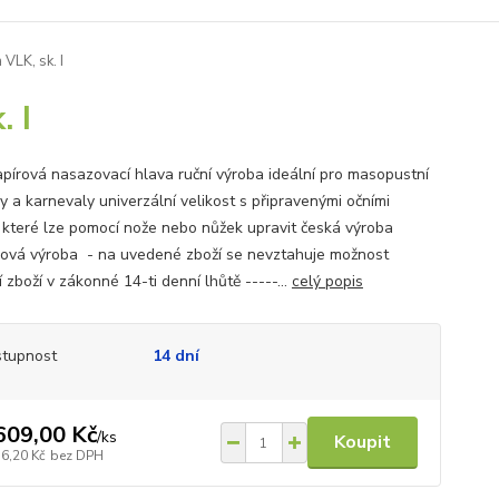
VLK, sk. I
 I
apírová nasazovací hlava ruční výroba ideální pro masopustní
y a karnevaly univerzální velikost s připravenými očními
, které lze pomocí nože nebo nůžek upravit česká výroba
ová výroba - na uvedené zboží se nevztahuje možnost
 zboží v zákonné 14-ti denní lhůtě -----...
celý popis
tupnost
14 dní
609,00 Kč
/
ks
Koupit
56,20 Kč
bez DPH