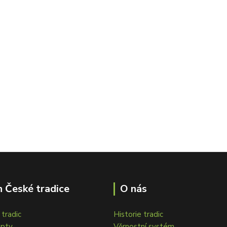
 České tradice
O nás
tradic
Historie tradic
epty
Věrnostní systém