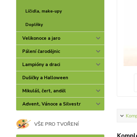
Líčidla, make-upy
Doplňky
Velikonoce a jaro
Pálení čarodějnic
Lampióny a draci
Dušičky a Halloween
Mikuláš, čert, anděl
Advent, Vánoce a Silvestr
Kompl
VŠE PRO TVOŘENÍ
Komple