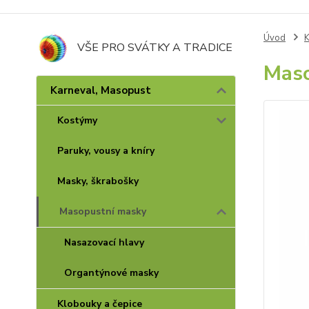
Úvod
K
VŠE PRO SVÁTKY A TRADICE
Maso
Karneval, Masopust
Kostýmy
Paruky, vousy a kníry
Masky, škrabošky
Masopustní masky
Nasazovací hlavy
Organtýnové masky
Klobouky a čepice