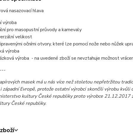
rová nasazovací hlava
ní výroba
ální pro masopustní průvody a karnevaly
verzální velikost
řipravenými očními otvory, které lze pomocí nože nebo nůžek upra
ká výroba
ázková výroba - na uvedené zboží se nevztahuje možnost vrácení
---
pírových masek má u nás více než stoletou nepřetržitou tradic
 i západní Evropě, protože ostatní výrobci skončili výrobu kv
inisterstvo kultury České republiky proto výrobce 21.12.2017 
ltury České republiky.
zboží