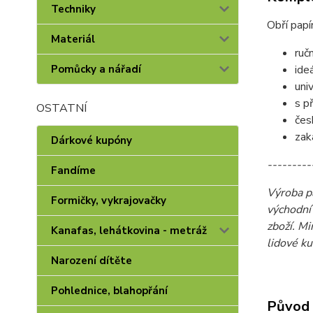
Techniky
Obří papí
Materiál
ruč
ide
Pomůcky a nářadí
uni
s p
OSTATNÍ
čes
zak
Dárkové kupóny
---------
Fandíme
Výroba pa
Formičky, vykrajovačky
východní
zboží. M
Kanafas, lehátkovina - metráž
lidové ku
Narození dítěte
Pohlednice, blahopřání
Původ 