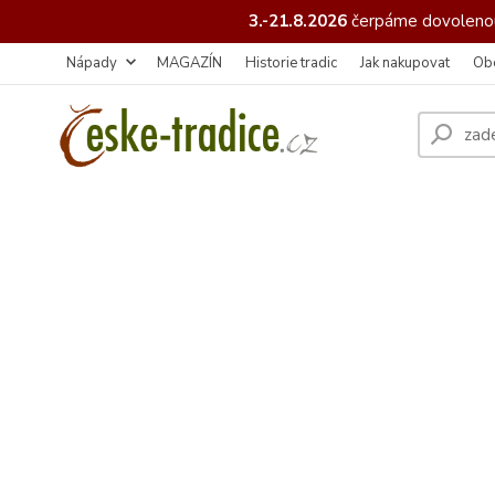
3.-21.8.2026
čerpáme
dovolenou
Nápady
MAGAZÍN
Historie tradic
Jak nakupovat
Ob