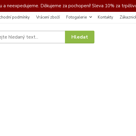
 a neexpedujeme. Děkujeme za pochopení! Sleva 10% za trpělivo
chodní podmínky
Vrácení zboží
Fotogalerie
Kontakty
Zákaznic
Hledat