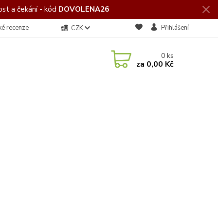
st a čekání - kód
DOVOLENA26
ké recenze
Přihlášení
CZK
0
ks
za
0,00 Kč