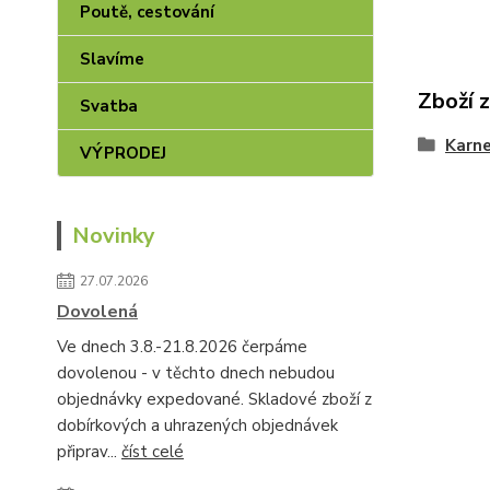
Poutě, cestování
Slavíme
Zboží 
Svatba
Karne
VÝPRODEJ
Novinky
27.07.2026
Dovolená
Ve dnech 3.8.-21.8.2026 čerpáme
dovolenou - v těchto dnech nebudou
objednávky expedované. Skladové zboží z
dobírkových a uhrazených objednávek
připrav...
číst celé