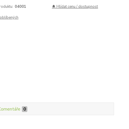
roduktu:
04001
🔔 Hlídat cenu / dostupnost
oblíbených
Komentáře
0