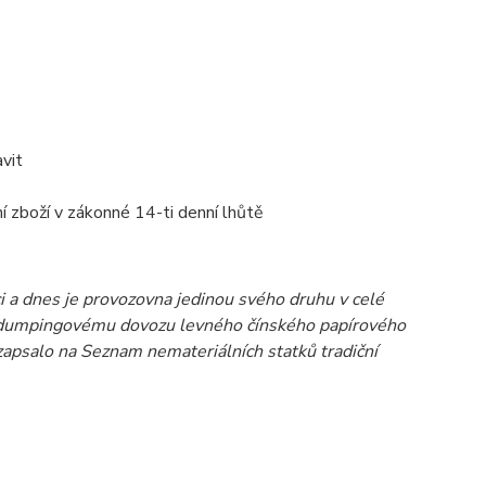
vit
 zboží v zákonné 14-ti denní lhůtě
i a dnes je provozovna jedinou svého druhu v celé
ůli dumpingovému dovozu levného čínského papírového
zapsalo na Seznam nemateriálních statků tradiční