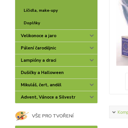
Líčidla, make-upy
Doplňky
Velikonoce a jaro
Pálení čarodějnic
Lampióny a draci
Dušičky a Halloween
Mikuláš, čert, anděl
Advent, Vánoce a Silvestr
Kompl
VŠE PRO TVOŘENÍ