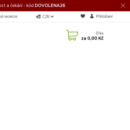
st a čekání - kód
DOVOLENA26
ké recenze
Přihlášení
CZK
0
ks
za
0,00 Kč