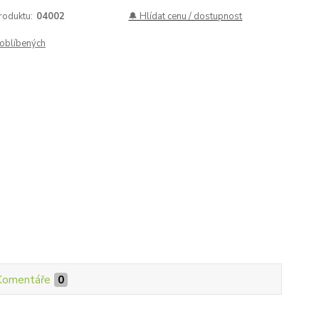
roduktu:
04002
🔔 Hlídat cenu / dostupnost
oblíbených
Komentáře
0