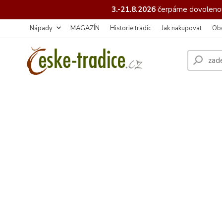
3.-21.8.2026
čerpáme
dovolenou
Nápady
MAGAZÍN
Historie tradic
Jak nakupovat
Ob