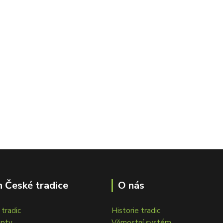
 České tradice
O nás
tradic
Historie tradic
epty
Věrnostní systém