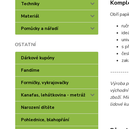
Komple
Techniky
Obří papí
Materiál
ruč
Pomůcky a nářadí
ide
uni
OSTATNÍ
s p
čes
Dárkové kupóny
zak
Fandíme
---------
Formičky, vykrajovačky
Výroba pa
východní
Kanafas, lehátkovina - metráž
zboží. M
lidové ku
Narození dítěte
Pohlednice, blahopřání