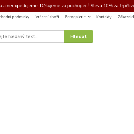
 a neexpedujeme. Děkujeme za pochopení! Sleva 10% za trpělivo
chodní podmínky
Vrácení zboží
Fotogalerie
Kontakty
Zákaznic
Hledat