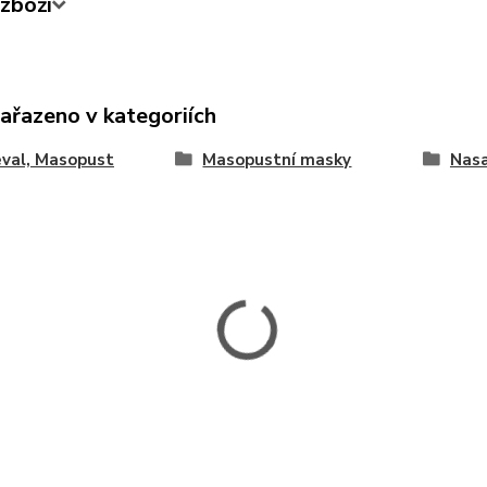
zboží
zařazeno v kategoriích
val, Masopust
Masopustní masky
Nasa