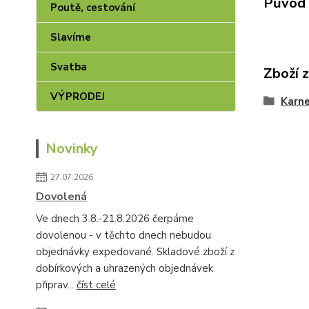
Původ 
Poutě, cestování
Slavíme
Svatba
Zboží 
VÝPRODEJ
Karne
Novinky
27.07.2026
Dovolená
Ve dnech 3.8.-21.8.2026 čerpáme
dovolenou - v těchto dnech nebudou
objednávky expedované. Skladové zboží z
dobírkových a uhrazených objednávek
připrav...
číst celé