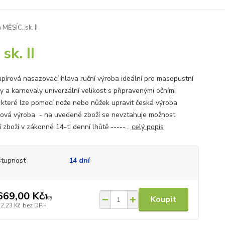
MĚSÍC, sk. II
k. II
apírová nasazovací hlava ruční výroba ideální pro masopustní
y a karnevaly univerzální velikost s připravenými očními
, které lze pomocí nože nebo nůžek upravit česká výroba
ová výroba - na uvedené zboží se nevztahuje možnost
 zboží v zákonné 14-ti denní lhůtě -----...
celý popis
tupnost
14 dní
669,00 Kč
/
ks
Koupit
32,23 Kč
bez DPH