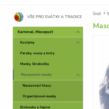
Úvod
K
VŠE PRO SVÁTKY A TRADICE
Maso
Karneval, Masopust
Kostýmy
Paruky, vousy a kníry
Masky, škrabošky
Masopustní masky
Nasazovací hlavy
Organtýnové masky
Klobouky a čepice