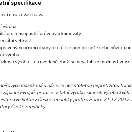
tní specifikace
rová nasazovací hlava
ní výroba
ální pro masopustní průvody a karnevaly
verzální velikost
řipravenými očními otvory, které lze pomocí nože nebo nůžek upra
ká výroba
ázková výroba - na uvedené zboží se nevztahuje možnost vrácení
---
pírových masek má u nás více než stoletou nepřetržitou tradic
 i západní Evropě, protože ostatní výrobci skončili výrobu kv
inisterstvo kultury České republiky proto výrobce 21.12.2017 
ltury České republiky.