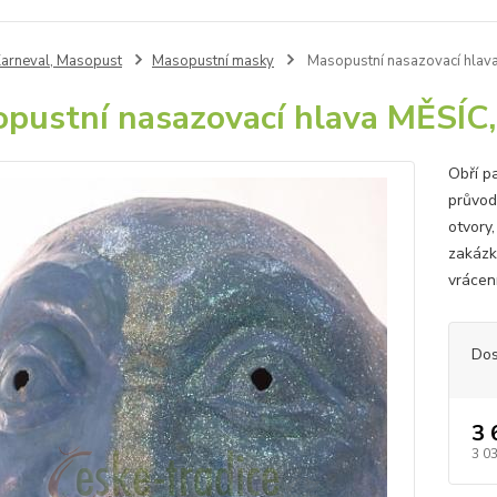
arneval, Masopust
Masopustní masky
Masopustní nasazovací hlava 
pustní nasazovací hlava MĚSÍC, s
Obří p
průvod
otvory
zakázk
vrácení
Dos
3 
3 0