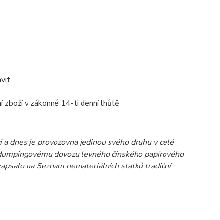
vit
 zboží v zákonné 14-ti denní lhůtě
i a dnes je provozovna jedinou svého druhu v celé
ůli dumpingovému dovozu levného čínského papírového
zapsalo na Seznam nemateriálních statků tradiční