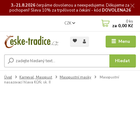
3.-21.8.2026
čerpáme
dovolenou a neexpedujeme. Děkujeme za
pochopení! Sleva 10% za trpělivost a čekání - kód
DOVOLENA26
0
ks
CZK
za
0,00 Kč
Menu
Hledat
Úvod
Karneval, Masopust
Masopustní masky
Masopustní
nasazovací hlava KŮŇ, sk. II