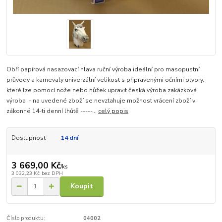
Obří papírová nasazovací hlava ruční výroba ideální pro masopustní
průvody a karnevaly univerzální velikost s připravenými očními otvory,
které lze pomocí nože nebo nůžek upravit česká výroba zakázková
výroba - na uvedené zboží se nevztahuje možnost vrácení zboží v
zákonné 14-ti denní lhůtě -----...
celý popis
Dostupnost
14 dní
3 669,00 Kč
/
ks
3 032,23 Kč
bez DPH
Koupit
Číslo produktu:
04002