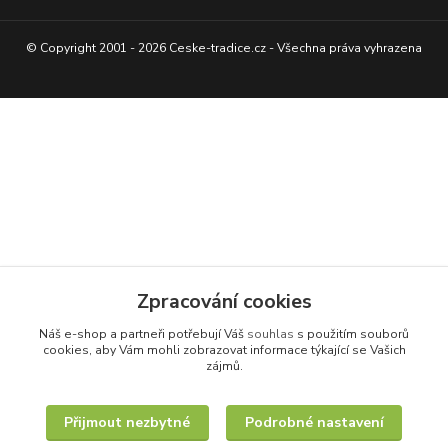
© Copyright 2001 - 2026 Ceske-tradice.cz - Všechna práva vyhrazena
Zpracování cookies
Náš e-shop a partneři potřebují Váš
souhlas
s použitím souborů
cookies, aby Vám mohli zobrazovat informace týkající se Vašich
zájmů.
Přijmout nezbytné
Podrobné nastavení