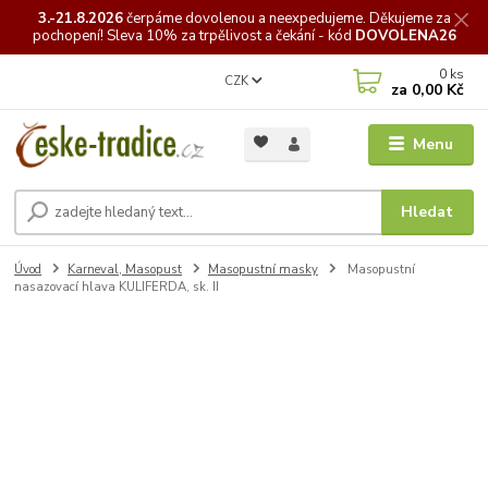
3.-21.8.2026
čerpáme
dovolenou a neexpedujeme. Děkujeme za
pochopení! Sleva 10% za trpělivost a čekání - kód
DOVOLENA26
0
ks
CZK
za
0,00 Kč
Menu
Hledat
Úvod
Karneval, Masopust
Masopustní masky
Masopustní
nasazovací hlava KULIFERDA, sk. II