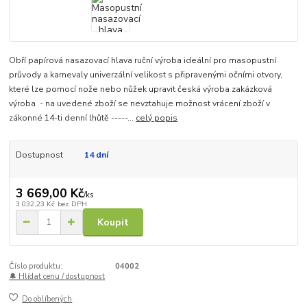
Obří papírová nasazovací hlava ruční výroba ideální pro masopustní
průvody a karnevaly univerzální velikost s připravenými očními otvory,
které lze pomocí nože nebo nůžek upravit česká výroba zakázková
výroba - na uvedené zboží se nevztahuje možnost vrácení zboží v
zákonné 14-ti denní lhůtě -----...
celý popis
Dostupnost
14 dní
3 669,00 Kč
/
ks
3 032,23 Kč
bez DPH
Koupit
Číslo produktu:
04002
🔔 Hlídat cenu / dostupnost
Do oblíbených