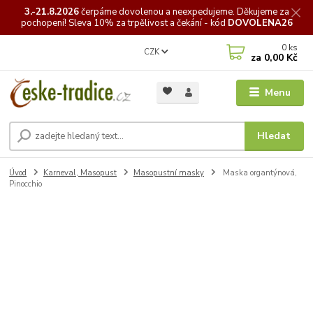
3.-21.8.2026
čerpáme
dovolenou a neexpedujeme. Děkujeme za
pochopení! Sleva 10% za trpělivost a čekání - kód
DOVOLENA26
0
ks
CZK
za
0,00 Kč
Menu
Hledat
Úvod
Karneval, Masopust
Masopustní masky
Maska organtýnová,
Pinocchio