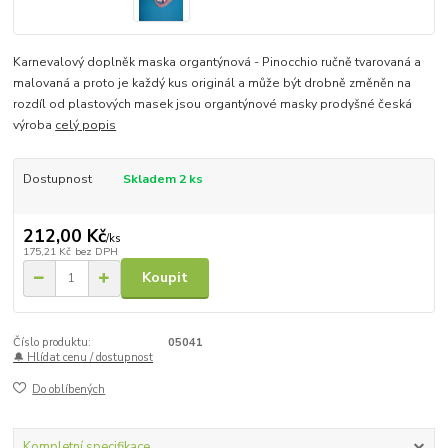
Karnevalový doplněk maska organtýnová - Pinocchio ručně tvarovaná a
malovaná a proto je každý kus originál a může být drobně změněn na
rozdíl od plastových masek jsou organtýnové masky prodyšné česká
výroba
celý popis
Dostupnost
Skladem 2 ks
212,00 Kč
/
ks
175,21 Kč
bez DPH
Koupit
Číslo produktu:
05041
🔔 Hlídat cenu / dostupnost
Do oblíbených
Kompletní specifikace