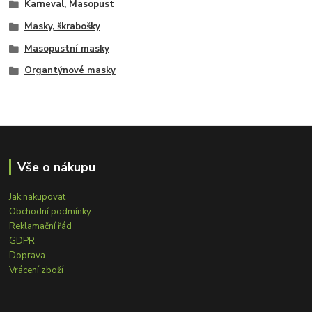
Karneval, Masopust
Masky, škrabošky
Masopustní masky
Organtýnové masky
Vše o nákupu
Jak nakupovat
Obchodní podmínky
Reklamační řád
GDPR
Doprava
Vrácení zboží