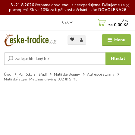
3.-21.8.2026
čerpáme
dovolenou a neexpedujeme. Děkujeme za
pochopení! Sleva 10% za trpělivost a čekání - kód
DOVOLENA26
0
ks
CZK
za
0,00 Kč
Menu
Hledat
Úvod
Pomůcky a nářadí
Malířské stojany
Ateliérové stojany
Malířský stojan Matthias dřevěný 032 JK STYL