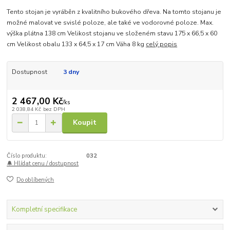
Tento stojan je vyráběn z kvalitního bukového dřeva. Na tomto stojanu je
možné malovat ve svislé poloze, ale také ve vodorovné poloze. Max.
výška plátna 138 cm Velikost stojanu ve složeném stavu 175 x 66,5 x 60
cm Velikost obalu 133 x 64,5 x 17 cm Váha 8 kg
celý popis
Dostupnost
3 dny
2 467,00 Kč
/
ks
2 038,84 Kč
bez DPH
Koupit
Číslo produktu:
032
🔔 Hlídat cenu / dostupnost
Do oblíbených
Kompletní specifikace