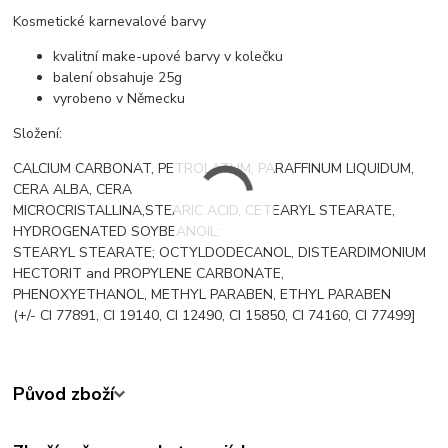
Kosmetické karnevalové barvy
kvalitní make-upové barvy v kolečku
balení obsahuje 25g
vyrobeno v Německu
Složení:
CALCIUM CARBONAT, PETROLATUM, PARAFFINUM LIQUIDUM,
CERA ALBA, CERA
MICROCRISTALLINA,STEARIC ACID, CETEARYL STEARATE,
HYDROGENATED SOYBEANOIL;
STEARYL STEARATE; OCTYLDODECANOL, DISTEARDIMONIUM
HECTORIT and PROPYLENE CARBONATE,
PHENOXYETHANOL, METHYL PARABEN, ETHYL PARABEN
(+/- CI 77891, CI 19140, CI 12490, CI 15850, CI 74160, CI 77499]
Původ zboží