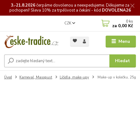
3.-21.8.2026
čerpáme
dovolenou a neexpedujeme. Děkujeme za
pochopení! Sleva 10% za trpělivost a čekání - kód
DOVOLENA26
0
ks
CZK
za
0,00 Kč
Menu
Hledat
Úvod
Karneval, Masopust
Líčidla, make-upy
Make-up v kolečku, 25g