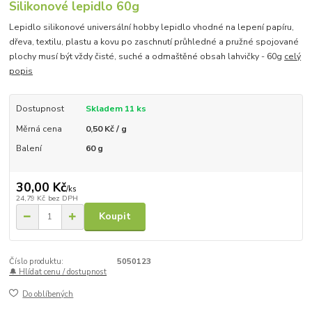
Silikonové lepidlo 60g
Lepidlo silikonové universální hobby lepidlo vhodné na lepení papíru,
dřeva, textilu, plastu a kovu po zaschnutí průhledné a pružné spojované
plochy musí být vždy čisté, suché a odmaštěné obsah lahvičky - 60g
celý
popis
Dostupnost
Skladem 11 ks
Měrná cena
0,50 Kč / g
Balení
60 g
30,00 Kč
/
ks
24,79 Kč
bez DPH
Koupit
Číslo produktu:
5050123
🔔 Hlídat cenu / dostupnost
Do oblíbených