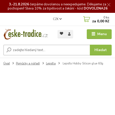
3.-21.8.2026
čerpáme
dovolenou a neexpedujeme. Děkujeme za
pochopení! Sleva 10% za trpělivost a čekání - kód
DOVOLENA26
0
ks
CZK
za
0,00 Kč
Menu
Hledat
Úvod
Pomůcky a nářadí
Lepidla
Lepidlo Hobby Silicon glue 60g