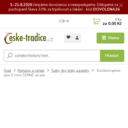
3.-21.8.2026
čerpáme
dovolenou a neexpedujeme. Děkujeme za
pochopení! Sleva 10% za trpělivost a čekání - kód
DOVOLENA26
0
ks
CZK
za
0,00 Kč
Menu
Hledat
Úvod
Pomůcky a nářadí
Tužky, fixy, křídy, pastelky
Kuličkové gelové
pero 0,7mm ČERNÉ, oil pen