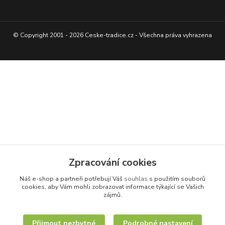
© Copyright 2001 - 2026 Ceske-tradice.cz - Všechna práva vyhrazena
Zpracování cookies
Náš e-shop a partneři potřebují Váš
souhlas
s použitím souborů
cookies, aby Vám mohli zobrazovat informace týkající se Vašich
zájmů.
Přijmout nezbytné
Podrobné nastavení