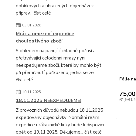
dobírkových a uhrazených objednávek
připrav...
číst celé
03.01.2026
Mráz a omezení expedice
choulostivého zboží
S ohledem na panující chladné počasí a
přetrvávající celodenní mrazy nyní
neexpedujeme zboží, které by mohlo být
při přemrznutí poškozeno, jedná se ze...
Fólie n
číst celé
10.11.2025
75,00
61,98 K
18.11.2025 NEEXPEDUJEME!
Z provozních důvodů nebudou 18.11.2025
expedovány objednávky. Normální režim
expedice i zákaznické linky bude k dispozici
opět od 19.11.2025. Děkujeme...
číst celé