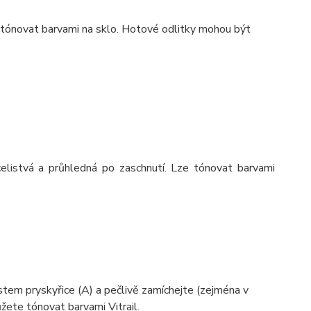
é tónovat barvami na sklo. Hotové odlitky mohou být
celistvá a průhledná po zaschnutí. Lze tónovat barvami
tem pryskyřice (A) a pečlivě zamíchejte (zejména v
žete tónovat barvami Vitrail.