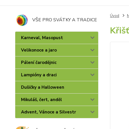
Úvod
M
VŠE PRO SVÁTKY A TRADICE
Křiš
Karneval, Masopust
Velikonoce a jaro
Pálení čarodějnic
Lampióny a draci
Dušičky a Halloween
Mikuláš, čert, anděl
Advent, Vánoce a Silvestr