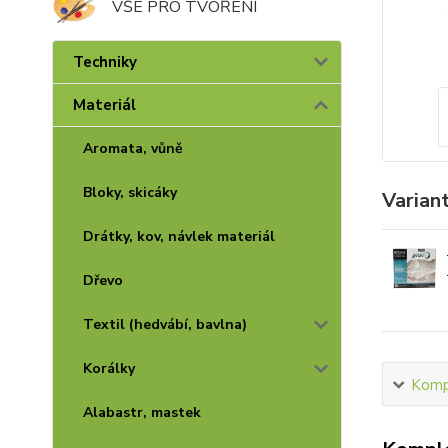
VŠE PRO TVOŘENÍ
Techniky
Materiál
Aromata, vůně
Bloky, skicáky
Varian
Drátky, kov, návlek materiál
Dřevo
Textil (hedvábí, bavlna)
Korálky
Kompl
Alabastr, mastek