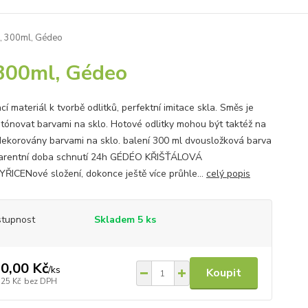
a), 300ml, Gédeo
, 300ml, Gédeo
í materiál k tvorbě odlitků, perfektní imitace skla. Směs je
tónovat barvami na sklo. Hotové odlitky mohou být taktéž na
dekorovány barvami na sklo. balení 300 ml dvousložková barva
arentní doba schnutí 24h GÉDÉO KŘIŠŤÁLOVÁ
ŘICENové složení, dokonce ještě více průhle...
celý popis
tupnost
Skladem 5 ks
0,00 Kč
/
ks
Koupit
,25 Kč
bez DPH