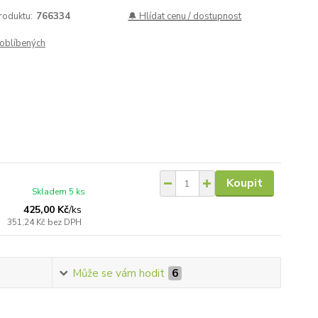
roduktu:
766334
🔔 Hlídat cenu / dostupnost
oblíbených
Koupit
Skladem 5 ks
425,00 Kč
/
ks
351,24 Kč
bez DPH
Může se vám hodit
6