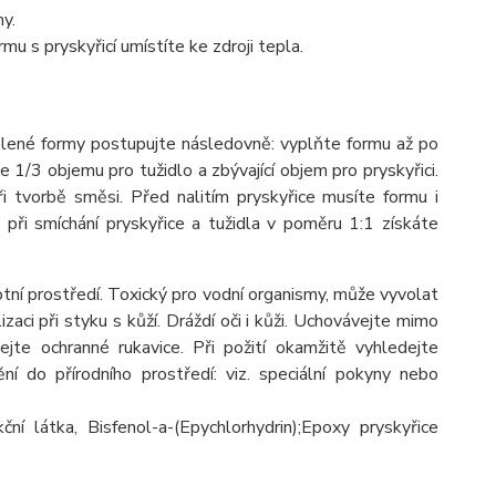
y.
u s pryskyřicí umístíte ke zdroji tepla.
lené formy postupujte následovně: vyplňte formu až po
 1/3 objemu pro tužidlo a zbývající objem pro pryskyřici.
 tvorbě směsi. Před nalitím pryskyřice musíte formu i
při smíchání pryskyřice a tužidla v poměru 1:1 získáte
tní prostředí. Toxický pro vodní organismy, může vyvolat
aci při styku s kůží. Dráždí oči i kůži. Uchovávejte mimo
jte ochranné rukavice. Při požití okamžitě vyhledejte
 do přírodního prostředí: viz. speciální pokyny nebo
ní látka, Bisfenol-a-(Epychlorhydrin);Epoxy pryskyřice