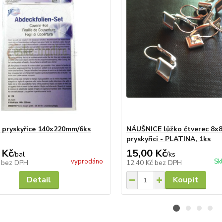
a pryskyřice 140x220mm/6ks
NÁUŠNICE lůžko čtverec 8x
pryskyřici - PLATINA, 1ks
 Kč
15,00 Kč
/
bal
/
ks
vyprodáno
Sk
č
bez DPH
12,40 Kč
bez DPH
Detail
Koupit