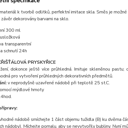
tní specifikace
materiál k tvorbě odlitků, perfektní imitace skla. Směs je možn
 závěr dekorovány barvami na sklo.
ení 300 ml
usložková
va transparentní
a schnutí 24h
KŘIŠŤÁLOVÁ PRYSKYŘICE
žení, dokonce ještě více průhledná. Imituje skleněnou pastu; 
Vhodná pro vytvoření průhledných dekorativních předmětů.
ní:
v neprodyšně uzavřené nádobě při teplotě 25 st.C.
 pomocí mýdlové hmoty
24hod.
řípravy:
vhodné nádobě smíchejte 1 část objemu tužidla (B) ku dvěma čás
ích nádoby). Míchejte pomalu, aby se nevytvořily bubliny. Nyní mů