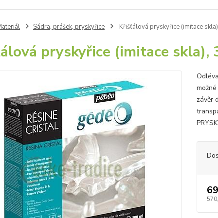
ateriál
Sádra, prášek, pryskyřice
Křišťálová pryskyřice (imitace skl
ťálová pryskyřice (imitace skla)
Odlévac
možné 
závěr 
transp
PRYSKY
Dos
69
570