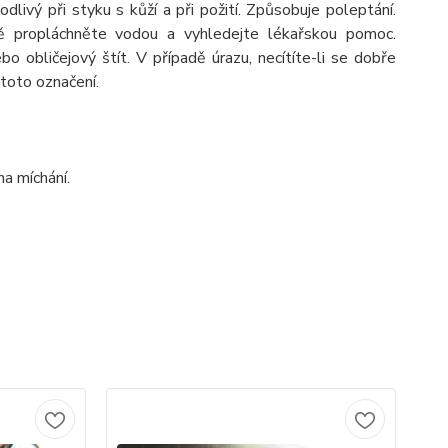
dlivý při styku s kůží a při požití. Způsobuje poleptání.
ě propláchněte vodou a vyhledejte lékařskou pomoc.
o obličejový štít. V případě úrazu, necítíte-li se dobře
toto označení.
na míchání.