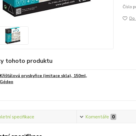
Číslo p
Do 
ty tohoto produktu
Křišťálová pryskyřice (imitace skla), 150ml,
Gédeo
etní specifikace
Komentáře
0