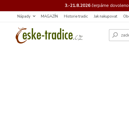
3.-21.8.2026
čerpáme
dovolenou
Nápady
MAGAZÍN
Historie tradic
Jak nakupovat
Ob