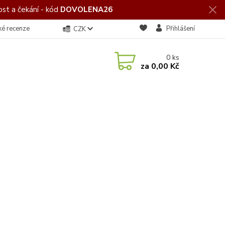
st a čekání - kód
DOVOLENA26
ké recenze
Přihlášení
CZK
0
ks
za
0,00 Kč