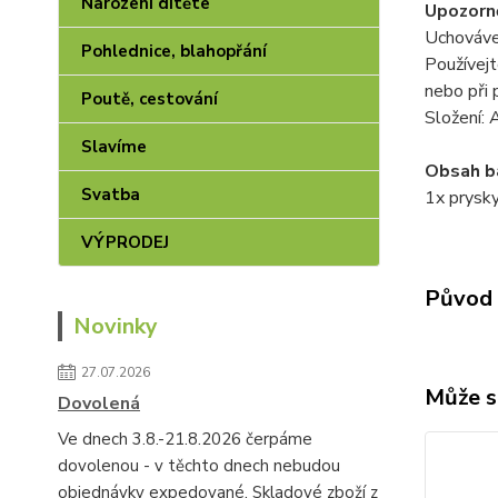
Narození dítěte
Upozorně
Uchováve
Pohlednice, blahopřání
Používejt
nebo při 
Poutě, cestování
Složení: 
Slavíme
Obsah ba
Svatba
1x prysky
VÝPRODEJ
Původ 
Novinky
27.07.2026
Může s
Dovolená
Ve dnech 3.8.-21.8.2026 čerpáme
dovolenou - v těchto dnech nebudou
objednávky expedované. Skladové zboží z