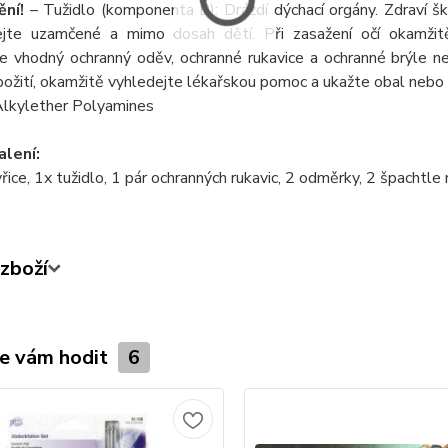
ní!
– Tužidlo (komponenta B): Dráždí dýchací orgány. Zdraví ško
jte uzamčené a mimo dosah dětí. Při zasažení očí okamžit
e vhodný ochranný oděv, ochranné rukavice a ochranné brýle neb
požití, okamžitě vyhledejte lékařskou pomoc a ukažte obal nebo 
Alkylether Polyamines
lení:
řice, 1x tužidlo, 1 pár ochranných rukavic, 2 odměrky, 2 špachtle 
zboží
e vám hodit
6