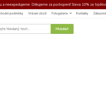
 a neexpedujeme. Děkujeme za pochopení! Sleva 10% za trpělivo
chodní podmínky
Vrácení zboží
Fotogalerie
Kontakty
Zákaznic
Hledat