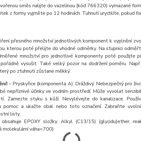
vořenou směs nalijte do vazelínou (kód 766320) vymazané form
itek z formy vyjměte po 12 hodinách. Tuhnutí urychlíte, pokud form
ření přesného množství jednotlivých komponent k vyplnění zvo
ou, kterou poté přelijte do vhodné odměrky. Na stupnici odměřte
měřené množství pro jednotlivé komponenty poté použijte při
pořádně vysušit. Také velký pozor na dodržení poměru. Např. 
který po ztuhnutí zůstane měkký.
ní!
– Pryskyřice (komponenta A): Dráždivý. Nebezpečný pro živo
é nepříznivé účinky ve vodním prostředí. Může vyvolat senzibiliz
tí. Zamezte styku s kůží. Nevylévejte do kanalizace. Používe
u pomoc a ukažte obal nebo toto označení. Zabraňte uvolnění
tní listy.
: obsahuje EPOXY složky. Alkyl (C13/15) (glycidu)ether, reakč
á molekulární váha<700)