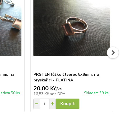
8mm, na
PRSTEN lůžko čtverec 8x8mm, na
Lůž
pryskyřici - PLATINA
ZL
20,00 Kč
15
/
ks
ladem 50 ks
Skladem 39 ks
16,53 Kč
bez DPH
12
Koupit