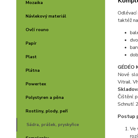
Komple
Mozaika
Odlévací 
Návlekový materiál
taktéž na
Ovčí rouno
bal
dvo
Papír
bar
dob
Plast
GÉDÉO 
Plátna
Nové slo
Vitrail. 
Powertex
Skladová
Čištění:
Polystyren a pěna
Schnutí: 
Rostliny, plody, peří
Postup p
Sádra, prášek, pryskyřice
Ve 
roz