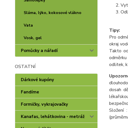
Samolepky
Vyt
Odl
Sláma, lýko, kokosové vlákno
Vata
Tipy:
Pro odmě
Vosk, gel
okraj vod
Takto od
Pomůcky a nářadí
odměrku 
odlitek, 
OSTATNÍ
Upozorně
Dárkové kupóny
dlouhodob
dosah dě
Fandíme
lékařsko
bezpečnos
Formičky, vykrajovačky
Složení 
Kanafas, lehátkovina - metráž
(průměrn