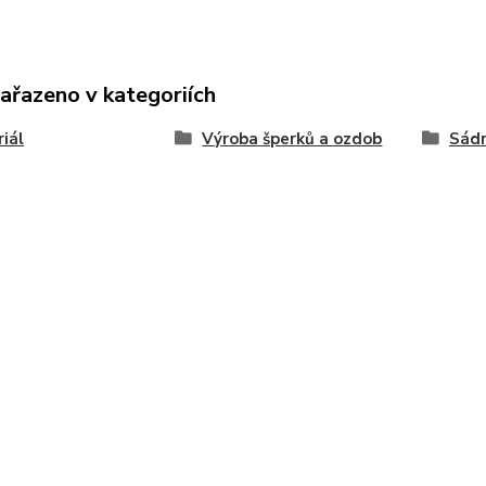
zařazeno v kategoriích
iál
Výroba šperků a ozdob
Sádr