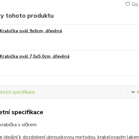
Do 
ty tohoto produktu
Krabička ovál 9x6cm, dřevěná
Krabička ovál 7,5x5,0cm, dřevěná
etní specifikace
tní specifikace
krabička s víčkem
je ideální k dozdobení ubrouskovou metodou, krakelovacím lake