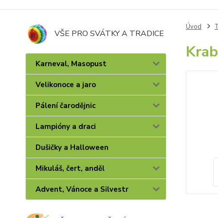
Úvod
T
VŠE PRO SVÁTKY A TRADICE
Krab
Karneval, Masopust
Velikonoce a jaro
Pálení čarodějnic
Lampióny a draci
Dušičky a Halloween
Mikuláš, čert, anděl
Advent, Vánoce a Silvestr