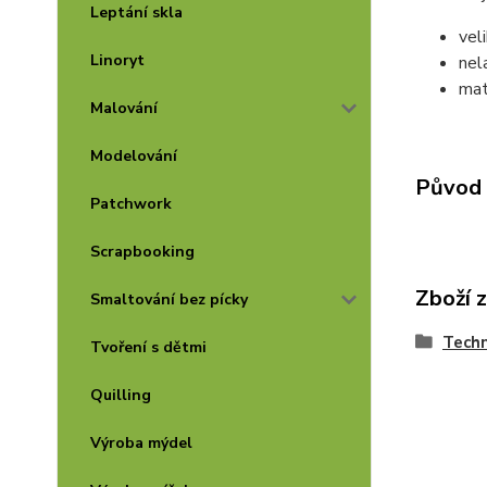
Leptání skla
vel
Linoryt
nel
mat
Malování
Modelování
Původ 
Patchwork
Scrapbooking
Zboží 
Smaltování bez pícky
Techn
Tvoření s dětmi
Quilling
Výroba mýdel