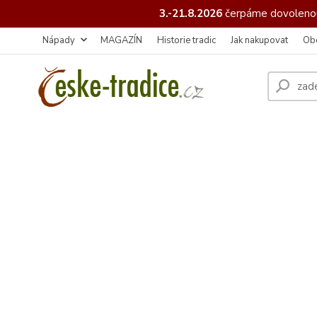
3.-21.8.2026
čerpáme
dovolenou
Nápady
MAGAZÍN
Historie tradic
Jak nakupovat
Ob