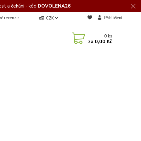
st a čekání - kód
DOVOLENA26
ké recenze
Přihlášení
CZK
0
ks
za
0,00 Kč