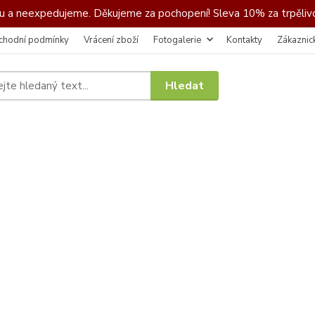
 a neexpedujeme. Děkujeme za pochopení! Sleva 10% za trpělivo
chodní podmínky
Vrácení zboží
Fotogalerie
Kontakty
Zákaznic
Hledat