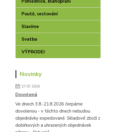
Pohlednice, blahopřání
Poutě, cestování
Slavíme
Svatba
VÝPRODEJ
Novinky
27.07.2026
Dovolená
Ve dnech 3.8.-21.8.2026 čerpáme
dovolenou - v těchto dnech nebudou
objednávky expedované. Skladové zboží z
dobírkových a uhrazených objednávek