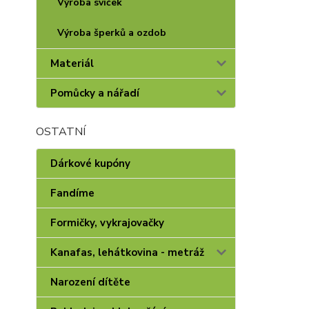
Výroba svíček
Výroba šperků a ozdob
Materiál
Pomůcky a nářadí
OSTATNÍ
Dárkové kupóny
Fandíme
Formičky, vykrajovačky
Kanafas, lehátkovina - metráž
Narození dítěte