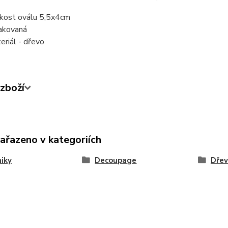
ikost oválu 5,5x4cm
akovaná
eriál - dřevo
zboží
zařazeno v kategoriích
iky
Decoupage
Dře