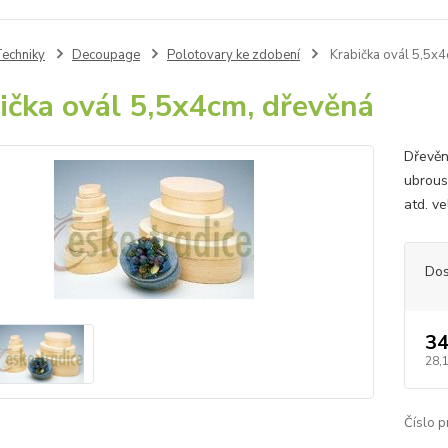
echniky
Decoupage
Polotovary ke zdobení
Krabička ovál 5,5x4
ička ovál 5,5x4cm, dřevěná
Dřevěn
ubrous
atd. v
Dos
34
28,
Číslo p