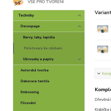
VŠE PRO TVOŘENÍ
Varian
Techniky
Decoupage
Barvy, laky, lepidla
Polotovary ke zdobení
Ubrousky a papíry
Autorská tvorba
Kompl
Dekorace textilu
Komple
Embossing
Dřevěná 
Filcování
Krabička 