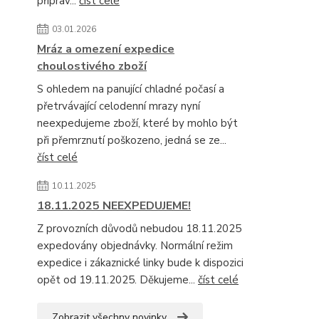
připrav...
číst celé
03.01.2026
Mráz a omezení expedice
choulostivého zboží
S ohledem na panující chladné počasí a
přetrvávající celodenní mrazy nyní
neexpedujeme zboží, které by mohlo být
při přemrznutí poškozeno, jedná se ze...
číst celé
10.11.2025
18.11.2025 NEEXPEDUJEME!
Z provozních důvodů nebudou 18.11.2025
expedovány objednávky. Normální režim
expedice i zákaznické linky bude k dispozici
opět od 19.11.2025. Děkujeme...
číst celé
Zobrazit všechny novinky