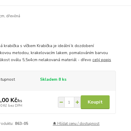
cm, dřevěná
á krabička s víčkem Krabička je ideální k dozdobení
kovou metodou, krakelovacím lakem, pomalováním barvou
elikost oválu 5,5x4cm nelakovaná materiál - dřevo
celý popis
tupnost
Skladem 8 ks
,00 Kč
/
ks
Koupit
10 Kč
bez DPH
roduktu:
863-05
🔔 Hlídat cenu / dostupnost