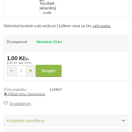
Skleněný korálek rudý velikost 11x9mm cena za 1ks
celý popis
Dostupnost
Skladem 33 ks
1,00 Kč
/
ks
0,83 Kč
bez DPH
Koupit
Číslo produktu:
110907
🔔 Hlídat cenu / dostupnost
Do oblíbených
Kompletní specifikace