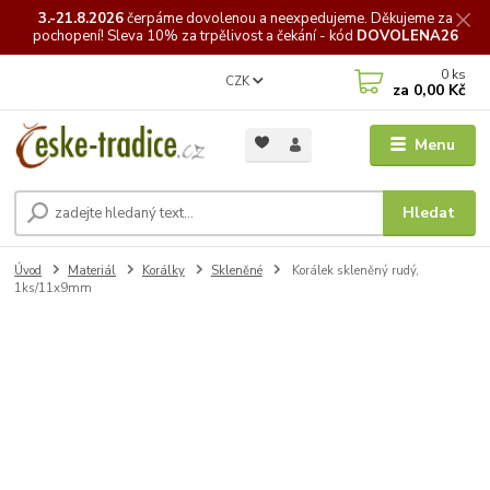
3.-21.8.2026
čerpáme
dovolenou a neexpedujeme. Děkujeme za
pochopení! Sleva 10% za trpělivost a čekání - kód
DOVOLENA26
0
ks
CZK
za
0,00 Kč
Menu
Hledat
Úvod
Materiál
Korálky
Skleněné
Korálek skleněný rudý,
1ks/11x9mm