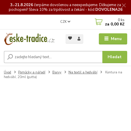
3.-21.8.2026
čerpáme
dovolenou a neexpedujeme. Děkujeme za
pochopení! Sleva 10% za trpělivost a čekání - kód
DOVOLENA26
0
ks
CZK
za
0,00 Kč
Menu
Hledat
Úvod
Pomůcky a nářadí
Barvy
Na textil a hedvábí
Kontura na
hedvábí, 20ml (gutta)