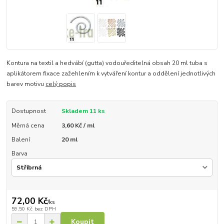
Kontura na textil a hedvábí (gutta) vodouředitelná obsah 20 ml tuba s
aplikátorem fixace zažehlením k vytváření kontur a oddělení jednotlivých
barev motivu
celý popis
Dostupnost
Skladem 11 ks
Měrná cena
3,60 Kč / ml
Balení
20 ml
Barva
72,00 Kč
/
ks
59,50 Kč
bez DPH
Koupit