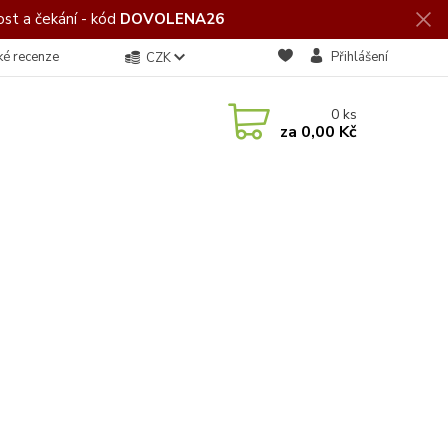
st a čekání - kód
DOVOLENA26
ké recenze
Přihlášení
CZK
0
ks
za
0,00 Kč