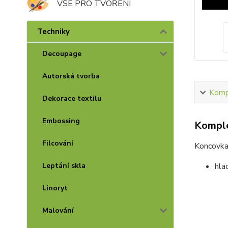
VŠE PRO TVOŘENÍ
Techniky
Decoupage
Autorská tvorba
Kompl
Dekorace textilu
Embossing
Komple
Filcování
Koncovk
Leptání skla
hla
Linoryt
Malování