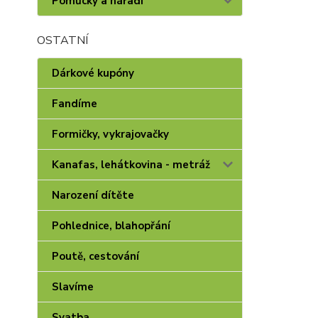
Pomůcky a nářadí
OSTATNÍ
Dárkové kupóny
Fandíme
Formičky, vykrajovačky
Kanafas, lehátkovina - metráž
Narození dítěte
Pohlednice, blahopřání
Poutě, cestování
Slavíme
Svatba