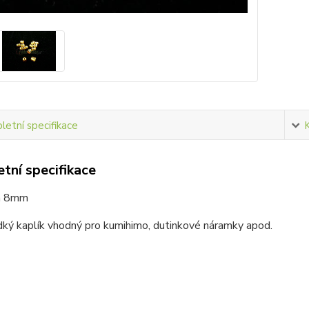
etní specifikace
tní specifikace
a 8mm
dký kaplík vhodný pro kumihimo, dutinkové náramky apod.