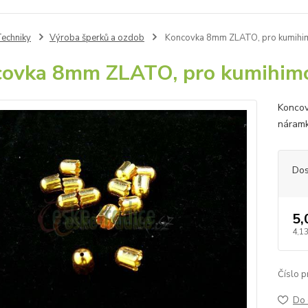
echniky
Výroba šperků a ozdob
Koncovka 8mm ZLATO, pro kumihi
ovka 8mm ZLATO, pro kumihim
Koncov
náram
Dos
5,
4,13
Číslo p
Do 