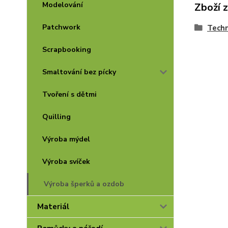
Modelování
Zboží 
Patchwork
Techn
Scrapbooking
Smaltování bez pícky
Tvoření s dětmi
Quilling
Výroba mýdel
Výroba svíček
Výroba šperků a ozdob
Materiál