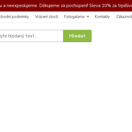
 a neexpedujeme. Děkujeme za pochopení! Sleva 10% za trpělivo
chodní podmínky
Vrácení zboží
Fotogalerie
Kontakty
Zákaznic
Hledat