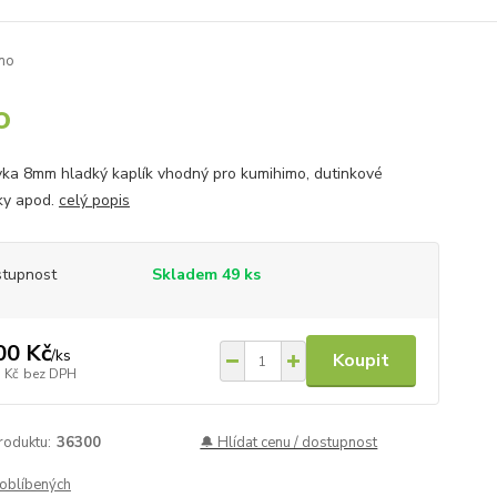
mo
o
ka 8mm hladký kaplík vhodný pro kumihimo, dutinkové
ky apod.
celý popis
tupnost
Skladem 49 ks
00 Kč
/
ks
Koupit
 Kč
bez DPH
roduktu:
36300
🔔 Hlídat cenu / dostupnost
oblíbených