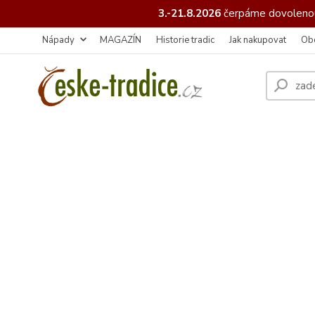
3.-21.8.2026
čerpáme
dovolenou
Nápady
MAGAZÍN
Historie tradic
Jak nakupovat
Ob