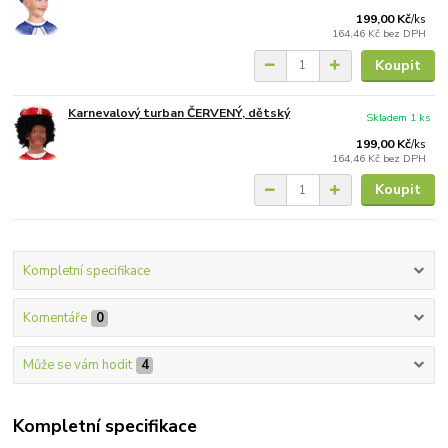
199,00 Kč
/
ks
164,46 Kč
bez DPH
Koupit
Karnevalový turban ČERVENÝ, dětský
Skladem 1 ks
199,00 Kč
/
ks
164,46 Kč
bez DPH
Koupit
Kompletní specifikace
Komentáře
0
Může se vám hodit
4
Kompletní specifikace