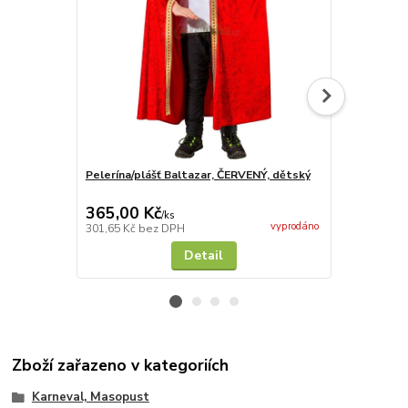
Pelerína/plášť Baltazar, ČERVENÝ, dětský
Pelerína/plá
365,00 Kč
365,00 K
/
ks
vyprodáno
301,65 Kč
bez DPH
301,65 Kč
be
Detail
Zboží zařazeno v kategoriích
Karneval, Masopust