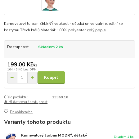
Karnevalový turban ZELENÝ velikost - dětská univerzální ideální ke
kostýmu Třech králů Materiál: 100% polyester
celý popis
Dostupnost
Skladem 2 ks
199,00 Kč
/
ks
164,46 Kč
bez DPH
Koupit
Číslo produktu:
23369.16
🔔 Hlídat cenu / dostupnost
Do oblíbených
Varianty tohoto produktu
Karnevalový turban MODRÝ, dětský
Skladem 1 ks