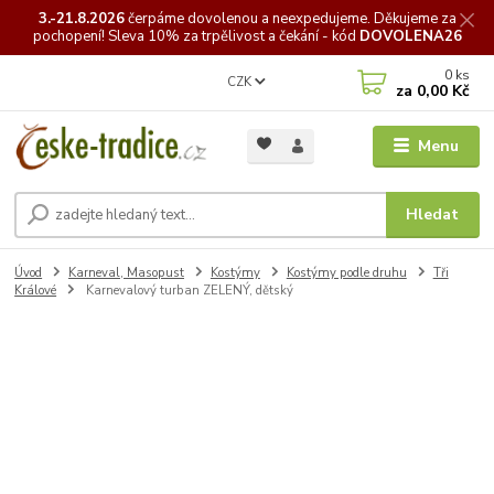
3.-21.8.2026
čerpáme
dovolenou a neexpedujeme. Děkujeme za
pochopení! Sleva 10% za trpělivost a čekání - kód
DOVOLENA26
0
ks
CZK
za
0,00 Kč
Menu
Hledat
Úvod
Karneval, Masopust
Kostýmy
Kostýmy podle druhu
Tři
Králové
Karnevalový turban ZELENÝ, dětský