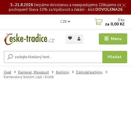
3.-21.8.2026
čerpáme
dovolenou a neexpedujeme. Děkujeme za
pochopení! Sleva 10% za trpělivost a čekání - kód
DOVOLENA26
0
ks
CZK
za
0,00 Kč
Menu
Hledat
Úvod
Karneval, Masopust
Kostýmy
Dámské kostýmy
Karnevalový kostým zajíc / králík