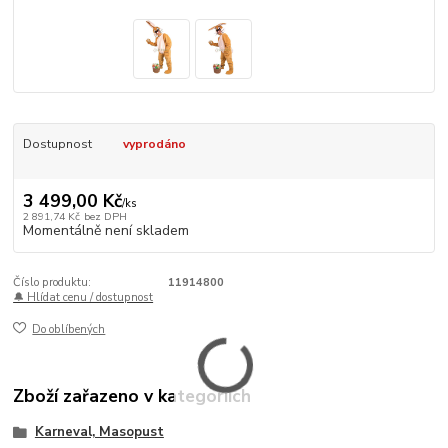
Dostupnost
vyprodáno
3 499,00 Kč
/
ks
2 891,74 Kč
bez DPH
Momentálně není skladem
Číslo produktu:
11914800
🔔 Hlídat cenu / dostupnost
Do oblíbených
Zboží zařazeno v kategoriích
Karneval, Masopust