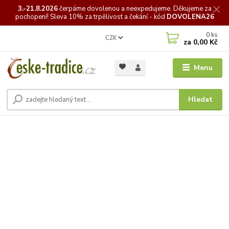
3.-21.8.2026
čerpáme
dovolenou a neexpedujeme. Děkujeme za
pochopení! Sleva 10% za trpělivost a čekání - kód
DOVOLENA26
0
ks
CZK
za
0,00 Kč
Menu
Hledat