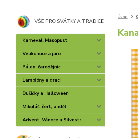
Úvod
K
VŠE PRO SVÁTKY A TRADICE
Kana
Karneval, Masopust
Velikonoce a jaro
Pálení čarodějnic
Lampióny a draci
Dušičky a Halloween
Mikuláš, čert, anděl
Advent, Vánoce a Silvestr