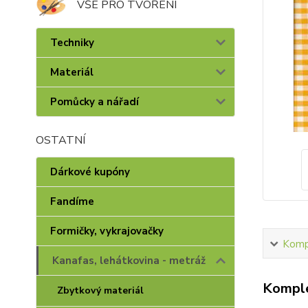
VŠE PRO TVOŘENÍ
Techniky
Materiál
Pomůcky a nářadí
OSTATNÍ
Dárkové kupóny
Fandíme
Formičky, vykrajovačky
Kompl
Kanafas, lehátkovina - metráž
Komple
Zbytkový materiál