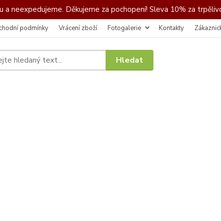
 a neexpedujeme. Děkujeme za pochopení! Sleva 10% za trpělivo
chodní podmínky
Vrácení zboží
Fotogalerie
Kontakty
Zákaznic
Hledat