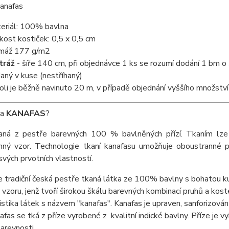
kanafas
eriál: 100% bavlna
ikost kostiček: 0,5 x 0,5 cm
máž 177 g/m2
tráž
- šíře 140 cm, při objednávce 1 ks se rozumí dodání 1 bm o š
aný v kuse (nestříhaný)
roli je běžně navinuto 20 m, v případě objednání vyššího množs
ka
KANAFAS
?
aná z pestře barevných 100 % bavlněných přízí. Tkaním lze v
nný vzor. Technologie tkaní kanafasu umožňuje oboustranné po
svých prvotních vlastností.
e tradiční česká pestře tkaná látka ze 100% bavlny s bohatou kul
vzoru, jenž tvoří širokou škálu barevných kombinací pruhů a koste
istika látek s názvem "kanafas". Kanafas je upraven, sanforizová
nafas se tká z příze vyrobené z kvalitní indické bavlny. Příze je 
arevnosti.