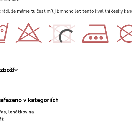
rádi, že máme tu čest mít již mnoho let tento kvalitní český kan
zboží
zařazeno v kategoriích
as, lehátkovina -
áž