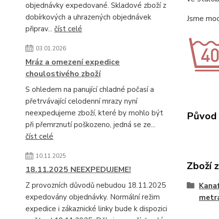
objednávky expedované. Skladové zboží z
dobírkových a uhrazených objednávek
Jsme moc 
připrav...
číst celé
03.01.2026
Mráz a omezení expedice
choulostivého zboží
S ohledem na panující chladné počasí a
přetrvávající celodenní mrazy nyní
neexpedujeme zboží, které by mohlo být
Původ 
při přemrznutí poškozeno, jedná se ze...
číst celé
10.11.2025
Zboží 
18.11.2025 NEEXPEDUJEME!
Z provozních důvodů nebudou 18.11.2025
Kanaf
expedovány objednávky. Normální režim
metr
expedice i zákaznické linky bude k dispozici