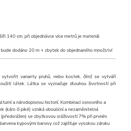
íři 140 cm, při objednávce více metrů je materiál
tví bude dodáno 20 m + zbytek do objednaného množství
ytvořit varianty pruhů, nebo kostek, čímž se vytváří
užití látek. Látka se vyznačuje dlouhou životností při
turní a národopisnou historií. Kombinací osnovního a
k (káro či piké) vzniká oboulícní a nezaměnitelná
n (předsrážen) se zbytkovou srážlivostí 7% při prvním
vybarvena kypovými barvivy což zajišťuje vysokou záruku