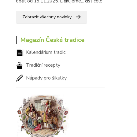
opět od 19.11.2025. Děkujeme...
číst celé
Zobrazit všechny novinky
Magazín České tradice
Kalendárium tradic
Tradiční recepty
Nápady pro šikulky