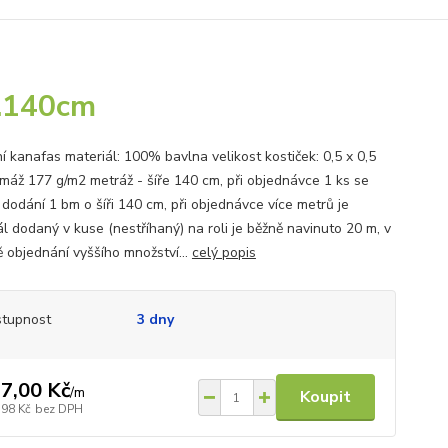
š.140cm
í kanafas materiál: 100% bavlna velikost kostiček: 0,5 x 0,5
máž 177 g/m2 metráž - šíře 140 cm, při objednávce 1 ks se
 dodání 1 bm o šíři 140 cm, při objednávce více metrů je
ál dodaný v kuse (nestříhaný) na roli je běžně navinuto 20 m, v
ě objednání vyššího množství...
celý popis
tupnost
3 dny
7,00 Kč
/
m
Koupit
,98 Kč
bez DPH