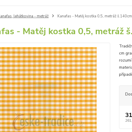
anafas, lehátkovina - metráž
Kanafas - Matěj kostka 0,5, metráž š.140cm
fas - Matěj kostka 0,5, metráž 
Tradičn
cm gra
rozumí
materi
případ
Dos
31
261