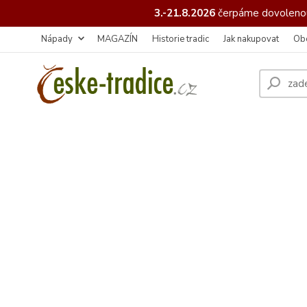
3.-21.8.2026
čerpáme
dovolenou
Nápady
MAGAZÍN
Historie tradic
Jak nakupovat
Ob