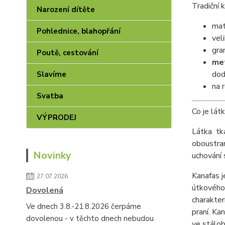
Tradiční 
Narození dítěte
mat
Pohlednice, blahopřání
vel
gra
Poutě, cestování
me
dod
Slavíme
na 
Svatba
Co je lát
VÝPRODEJ
Látka tk
oboustra
Novinky
uchování 
Kanafas j
27.07.2026
útkového 
Dovolená
charakter
Ve dnech 3.8.-21.8.2026 čerpáme
praní. Ka
dovolenou - v těchto dnech nebudou
ve stálob