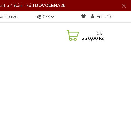
st a čekání - kód
DOVOLENA26
ké recenze
Přihlášení
CZK
0
ks
za
0,00 Kč