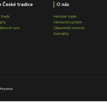
 České tradice
O nás
tradic
Historie tradic
epty
Věrnostní systém
šikovné ruce
Zákaznické recenze
Kontakty
yhrazena