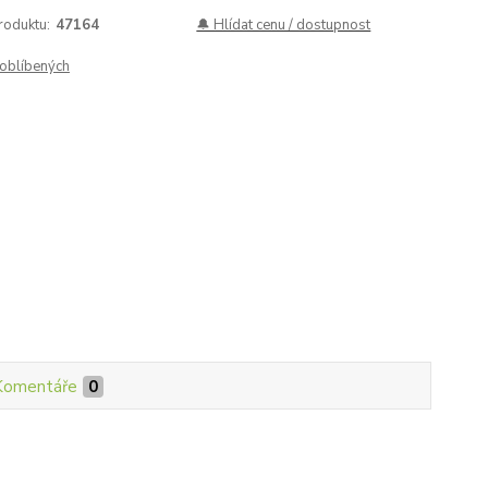
roduktu:
47164
🔔 Hlídat cenu / dostupnost
oblíbených
Komentáře
0