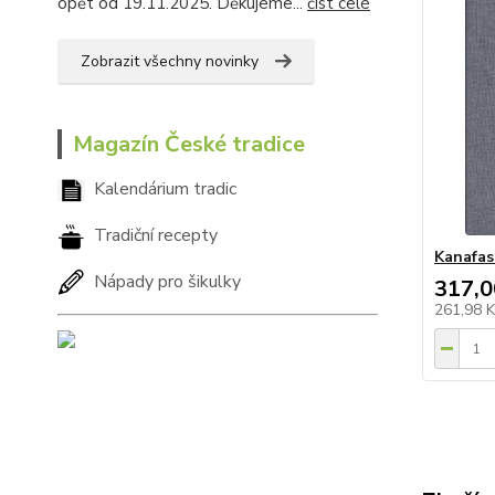
opět od 19.11.2025. Děkujeme...
číst celé
Zobrazit všechny novinky
Magazín České tradice
Kalendárium tradic
Tradiční recepty
Kanafas 
Nápady pro šikulky
317,0
261,98 