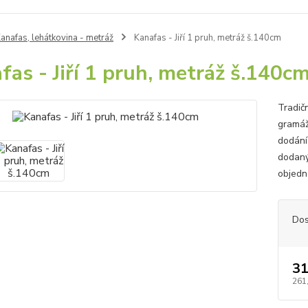
anafas, lehátkovina - metráž
Kanafas - Jiří 1 pruh, metráž š.140cm
fas - Jiří 1 pruh, metráž š.140c
Tradič
gramáž
dodání
dodaný
objedn
Dos
31
261