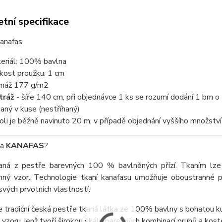
tní specifikace
kanafas
eriál: 100% bavlna
ikost proužku: 1 cm
máž 177 g/m2
tráž
- šíře 140 cm, při objednávce 1 ks se rozumí dodání 1 bm o š
aný v kuse (nestříhaný)
roli je běžně navinuto 20 m, v případě objednání vyššího množs
ka
KANAFAS
?
aná z pestře barevných 100 % bavlněných přízí. Tkaním lze v
nný vzor. Technologie tkaní kanafasu umožňuje oboustranné po
svých prvotních vlastností.
e tradiční česká pestře tkaná látka ze 100% bavlny s bohatou kul
vzoru, jenž tvoří širokou škálu barevných kombinací pruhů a koste