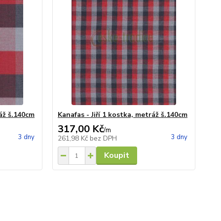
ráž š.140cm
Kanafas - Jiří 1 kostka, metráž š.140cm
317,00 Kč
/
m
3 dny
3 dny
261,98 Kč
bez DPH
Koupit