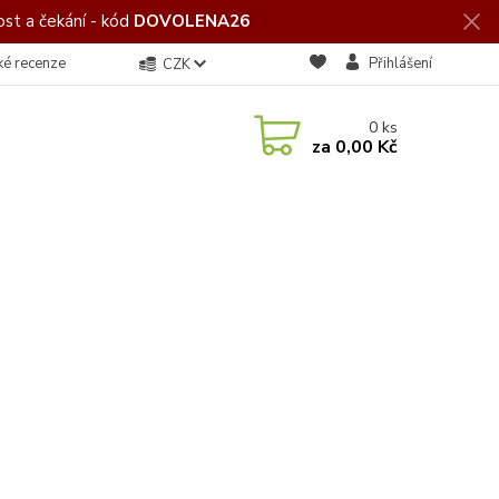
st a čekání - kód
DOVOLENA26
ké recenze
Přihlášení
CZK
0
ks
za
0,00 Kč