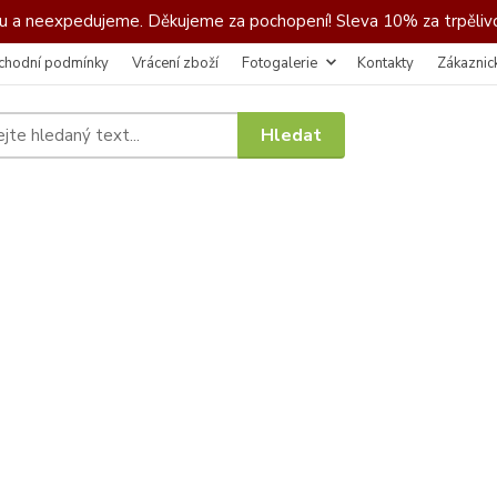
 a neexpedujeme. Děkujeme za pochopení! Sleva 10% za trpělivo
chodní podmínky
Vrácení zboží
Fotogalerie
Kontakty
Zákaznic
Hledat