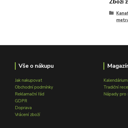
Zboží 
Kanaf
metr
Vše o nákupu
Magazín
Jak nakupovat
Kalendárium 
Obchodní podmínky
Tradiční rec
Reklamační řád
Nápady pro 
GDPR
Doprava
Vrácení zboží