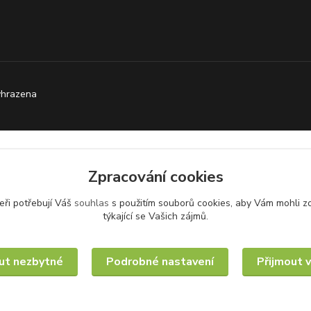
yhrazena
Zpracování cookies
eři potřebují Váš
souhlas
s použitím souborů cookies, aby Vám mohli z
týkající se Vašich zájmů.
ut nezbytné
Podrobné nastavení
Přijmout 