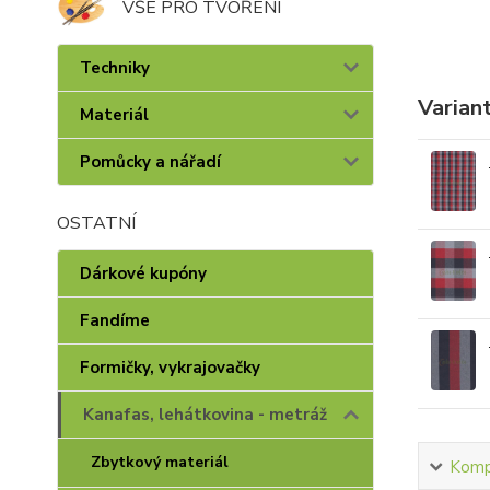
VŠE PRO TVOŘENÍ
Techniky
Varian
Materiál
Pomůcky a nářadí
OSTATNÍ
Dárkové kupóny
Fandíme
Formičky, vykrajovačky
Kanafas, lehátkovina - metráž
Zbytkový materiál
Kompl