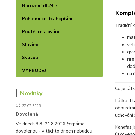
Narození dítěte
Komple
Pohlednice, blahopřání
Tradiční 
Poutě, cestování
mat
vel
Slavíme
gra
Svatba
me
dod
VÝPRODEJ
na 
Co je lát
Novinky
Látka tk
27.07.2026
oboustra
Dovolená
uchování 
Ve dnech 3.8.-21.8.2026 čerpáme
Kanafas j
dovolenou - v těchto dnech nebudou
útkového 