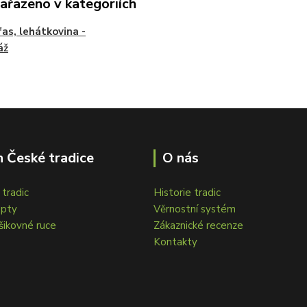
zařazeno v kategoriích
as, lehátkovina -
áž
 České tradice
O nás
tradic
Historie tradic
epty
Věrnostní systém
šikovné ruce
Zákaznické recenze
Kontakty