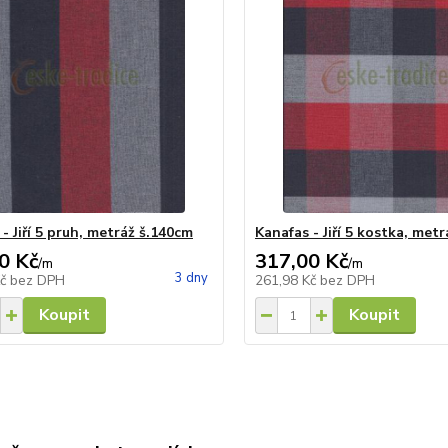
- Jiří 5 pruh, metráž š.140cm
Kanafas - Jiří 5 kostka, met
0 Kč
317,00 Kč
/
m
/
m
3 dny
Kč
bez DPH
261,98 Kč
bez DPH
Koupit
Koupit