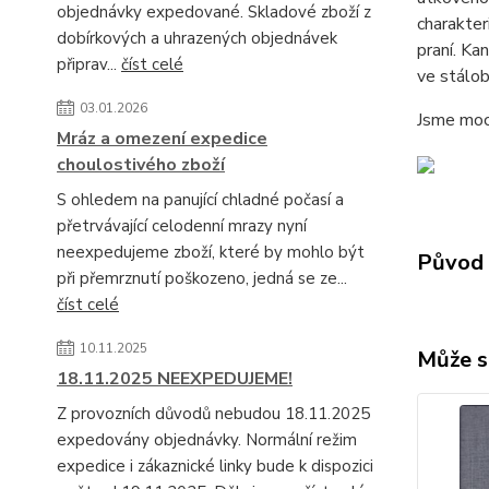
objednávky expedované. Skladové zboží z
charakter
dobírkových a uhrazených objednávek
praní. Ka
připrav...
číst celé
ve stálob
03.01.2026
Jsme moc 
Mráz a omezení expedice
choulostivého zboží
S ohledem na panující chladné počasí a
přetrvávající celodenní mrazy nyní
neexpedujeme zboží, které by mohlo být
Původ 
při přemrznutí poškozeno, jedná se ze...
číst celé
10.11.2025
Může s
18.11.2025 NEEXPEDUJEME!
Z provozních důvodů nebudou 18.11.2025
expedovány objednávky. Normální režim
expedice i zákaznické linky bude k dispozici