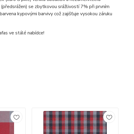
n (předsrážen) se zbytkovou srážlivostí 7% při prvním
vybarvena kypovými barvivy což zajišťuje vysokou záruku
afas ve stálé nabídce!