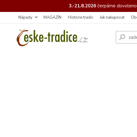
3.-21.8.2026
čerpáme
dovolenou
Nápady
MAGAZÍN
Historie tradic
Jak nakupovat
Ob