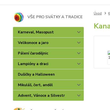
Úvod
K
VŠE PRO SVÁTKY A TRADICE
Kana
Karneval, Masopust
Velikonoce a jaro
Pálení čarodějnic
Lampióny a draci
Dušičky a Halloween
Mikuláš, čert, anděl
Advent, Vánoce a Silvestr