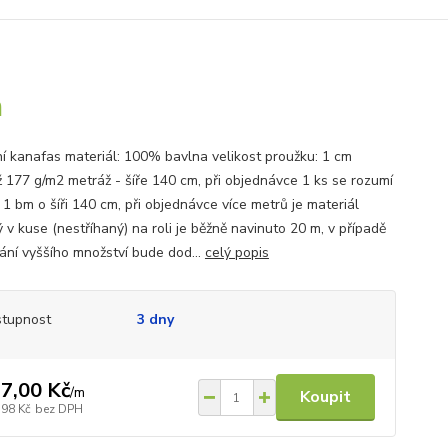
m
ní kanafas materiál: 100% bavlna velikost proužku: 1 cm
 177 g/m2 metráž - šíře 140 cm, při objednávce 1 ks se rozumí
 1 bm o šíři 140 cm, při objednávce více metrů je materiál
 v kuse (nestříhaný) na roli je běžně navinuto 20 m, v případě
ání vyššího množství bude dod...
celý popis
tupnost
3 dny
7,00 Kč
/
m
Koupit
,98 Kč
bez DPH