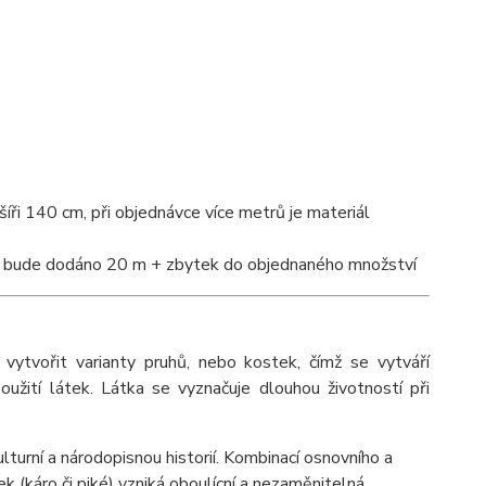
íři 140 cm, při objednávce více metrů je materiál
tví bude dodáno 20 m + zbytek do objednaného množství
ytvořit varianty pruhů, nebo kostek, čímž se vytváří
užití látek. Látka se vyznačuje dlouhou životností při
turní a národopisnou historií. Kombinací osnovního a
k (káro či piké) vzniká oboulícní a nezaměnitelná