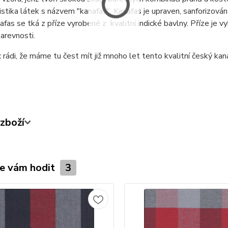
istika látek s názvem "kanafas". Kanafas je upraven, sanforizová
nafas se tká z příze vyrobené z kvalitní indické bavlny. Příze je 
arevnosti.
rádi, že máme tu čest mít již mnoho let tento kvalitní český kan
zboží
e vám hodit
3