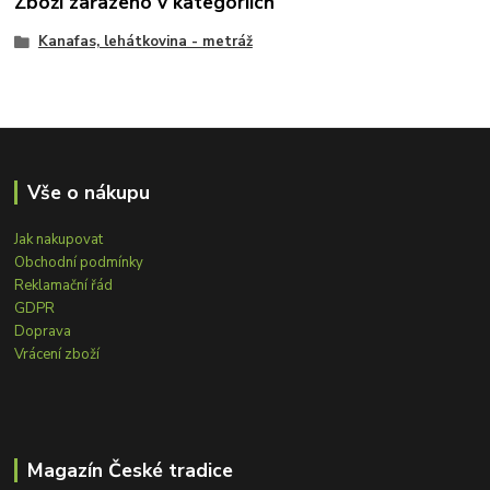
Zboží zařazeno v kategoriích
Kanafas, lehátkovina - metráž
Vše o nákupu
Jak nakupovat
Obchodní podmínky
Reklamační řád
GDPR
Doprava
Vrácení zboží
Magazín České tradice