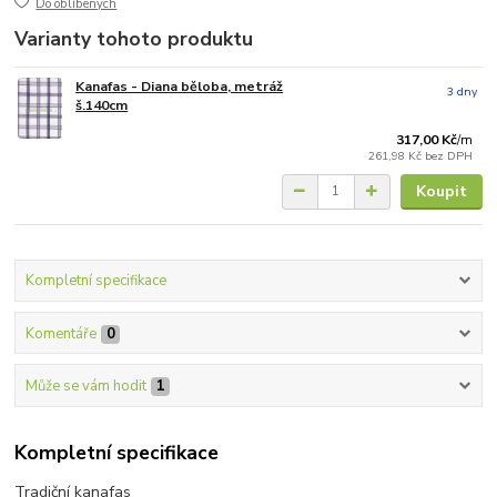
Do oblíbených
Varianty tohoto produktu
Kanafas - Diana běloba, metráž
3 dny
š.140cm
317,00 Kč
/
m
261,98 Kč
bez DPH
Koupit
Kompletní specifikace
Komentáře
0
Může se vám hodit
1
Kompletní specifikace
Tradiční kanafas