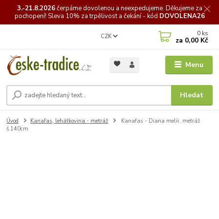
3.-21.8.2026
čerpáme
dovolenou a neexpedujeme. Děkujeme za
pochopení! Sleva 10% za trpělivost a čekání - kód
DOVOLENA26
0
ks
CZK
za
0,00 Kč
Menu
Hledat
Úvod
Kanafas, lehátkovina - metráž
Kanafas - Diana melír, metráž
š.140cm