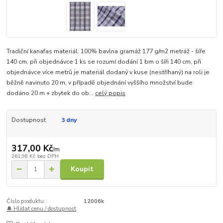
Tradiční kanafas materiál: 100% bavlna gramáž 177 g/m2 metráž - šíře
140 cm, při objednávce 1 ks se rozumí dodání 1 bm o šíři 140 cm, při
objednávce více metrů je materiál dodaný v kuse (nestříhaný) na roli je
běžně navinuto 20 m, v případě objednání vyššího množství bude
dodáno 20 m + zbytek do ob...
celý popis
Dostupnost
3 dny
317,00 Kč
/
m
261,98 Kč
bez DPH
Koupit
Číslo produktu:
12006k
🔔 Hlídat cenu / dostupnost