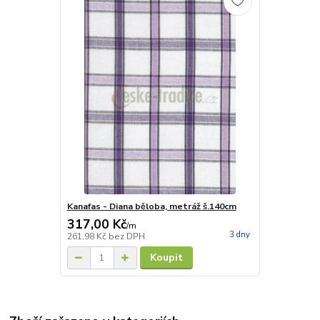
Kanafas - Diana běloba, metráž š.140cm
317,00 Kč
/
m
3 dny
261,98 Kč
bez DPH
Koupit