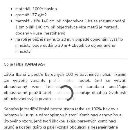
materiál: 100% bavlna
gramáž 177 g/m2
metráž
- šíře 140 cm, při objednávce 1 ks se rozumí dodání
1 bm o šíři 140 cm, při objednávce více metrů je materiál
dodaný v kuse (nestříhaný)
na roli je běžně navinuto 20 m, v případě objednání vyššího
množství bude dodáno 20 m + zbytek do objednaného
množství
Co je látka
KANAFAS
?
Látka tkaná z pestře barevných 100 % bavlněných přízí. Tkaním
lze vytvořit varianty pruhů, nebo kostek, čímž se vytváří
oboustranný vzor. Technologie tkaní kanafasu umožňuje
oboustranné použití látek. Látka se vyznačuje dlouhou životností
při uchování svých prvotních vlastností.
Kanafas je tradiční česká pestře tkaná látka ze 100% bavlny s
bohatou kulturní a národopisnou historií. Kombinací osnovního a
útkového vzoru, jenž tvoří širokou škálu barevných kombinací
pruhů a kostek (káro či piké) vzniká oboulícní a nezaměnitelná