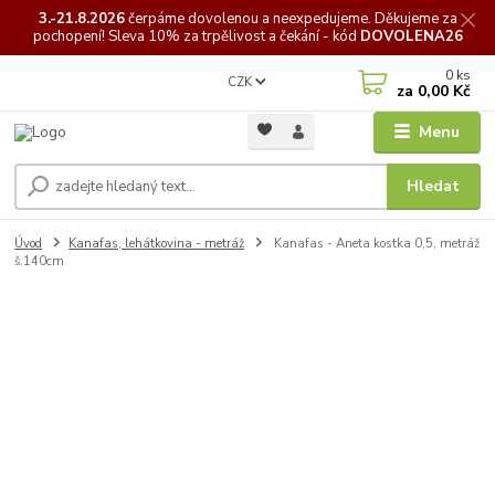
3.-21.8.2026
čerpáme
dovolenou a neexpedujeme. Děkujeme za
pochopení! Sleva 10% za trpělivost a čekání - kód
DOVOLENA26
0
ks
CZK
za
0,00 Kč
Menu
Hledat
Úvod
Kanafas, lehátkovina - metráž
Kanafas - Aneta kostka 0,5, metráž
š.140cm