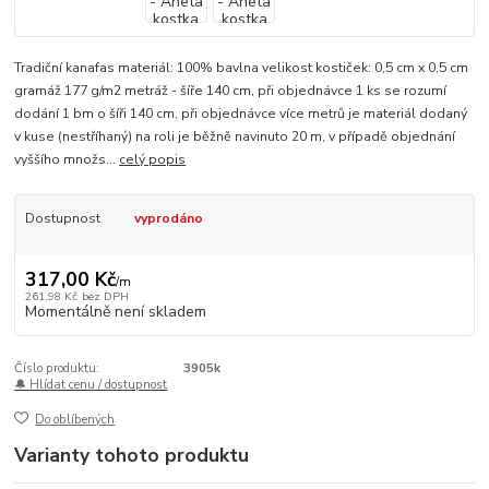
Tradiční kanafas materiál: 100% bavlna velikost kostiček: 0,5 cm x 0,5 cm
gramáž 177 g/m2 metráž - šíře 140 cm, při objednávce 1 ks se rozumí
dodání 1 bm o šíři 140 cm, při objednávce více metrů je materiál dodaný
v kuse (nestříhaný) na roli je běžně navinuto 20 m, v případě objednání
vyššího množs...
celý popis
Dostupnost
vyprodáno
317,00 Kč
/
m
261,98 Kč
bez DPH
Momentálně není skladem
Číslo produktu:
3905k
🔔 Hlídat cenu / dostupnost
Do oblíbených
Varianty tohoto produktu