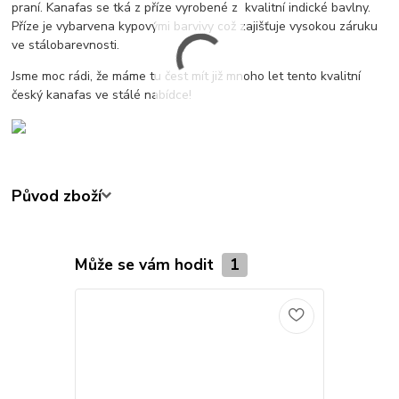
praní. Kanafas se tká z příze vyrobené z kvalitní indické bavlny.
Příze je vybarvena kypovými barvivy což zajišťuje vysokou záruku
ve stálobarevnosti.
Jsme moc rádi, že máme tu čest mít již mnoho let tento kvalitní
český kanafas ve stálé nabídce!
Původ zboží
Může se vám hodit
1