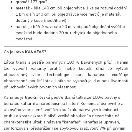
gramáž 177 g/m2
metráž
- šíře 140 cm, při objednávce 1 ks se rozumí dodání
1 bm o šíři 140 cm, při objednávce více metrů je materiál
dodaný v kuse (nestříhaný)
na roli je běžně navinuto 20 m, v případě objednání vyššího
množství bude dodáno 20 m + zbytek do objednaného
množství
Co je látka
KANAFAS
?
Látka tkaná z pestře barevných 100 % bavlněných přízí. Tkaním
lze vytvořit varianty pruhů, nebo kostek, čímž se vytváří
oboustranný vzor. Technologie tkaní kanafasu umožňuje
oboustranné použití látek. Látka se vyznačuje dlouhou životností
při uchování svých prvotních vlastností.
Kanafas je tradiční česká pestře tkaná látka ze 100% bavlny s
bohatou kulturní a národopisnou historií. Kombinací osnovního a
útkového vzoru, jenž tvoří širokou škálu barevných kombinací
pruhů a kostek (káro či piké) vzniká oboulícní a nezaměnitelná
charakteristika látek s názvem "kanafas". Kanafas je upraven,
sanforizován (předsrážen) se zbytkovou srážlivostí 7% při prvním