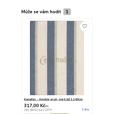
Může se vám hodit
1
Kanafas - Amálie pruh, metráž š.140cm
317,00 Kč
/
m
3 dny
261,98 Kč
bez DPH