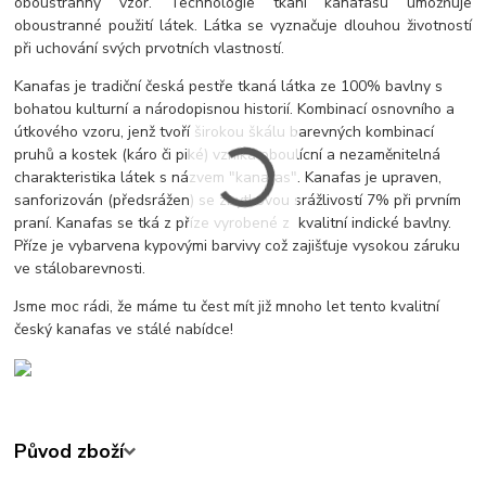
oboustranný vzor. Technologie tkaní kanafasu umožňuje
oboustranné použití látek. Látka se vyznačuje dlouhou životností
při uchování svých prvotních vlastností.
Kanafas je tradiční česká pestře tkaná látka ze 100% bavlny s
bohatou kulturní a národopisnou historií. Kombinací osnovního a
útkového vzoru, jenž tvoří širokou škálu barevných kombinací
pruhů a kostek (káro či piké) vzniká oboulícní a nezaměnitelná
charakteristika látek s názvem "kanafas". Kanafas je upraven,
sanforizován (předsrážen) se zbytkovou srážlivostí 7% při prvním
praní. Kanafas se tká z příze vyrobené z kvalitní indické bavlny.
Příze je vybarvena kypovými barvivy což zajišťuje vysokou záruku
ve stálobarevnosti.
Jsme moc rádi, že máme tu čest mít již mnoho let tento kvalitní
český kanafas ve stálé nabídce!
Původ zboží