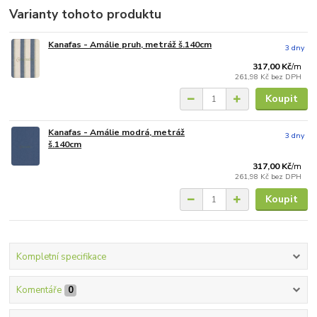
Varianty tohoto produktu
Kanafas - Amálie pruh, metráž š.140cm
3 dny
317,00 Kč
/
m
261,98 Kč
bez DPH
Koupit
Kanafas - Amálie modrá, metráž
3 dny
š.140cm
317,00 Kč
/
m
261,98 Kč
bez DPH
Koupit
Kompletní specifikace
Komentáře
0