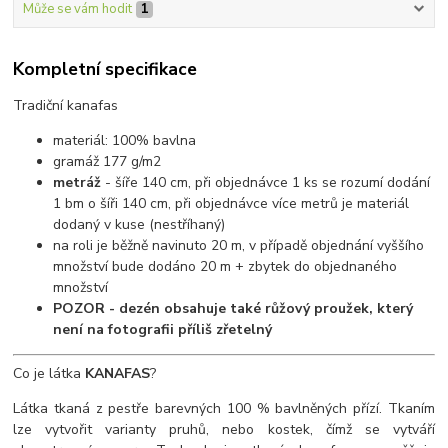
Může se vám hodit
1
Kompletní specifikace
Tradiční kanafas
materiál: 100% bavlna
gramáž 177 g/m2
metráž
- šíře 140 cm, při objednávce 1 ks se rozumí dodání
1 bm o šíři 140 cm, při objednávce více metrů je materiál
dodaný v kuse (nestříhaný)
na roli je běžně navinuto 20 m, v případě objednání vyššího
množství bude dodáno 20 m + zbytek do objednaného
množství
POZOR - dezén obsahuje také růžový proužek, který
není na fotografii příliš zřetelný
Co je látka
KANAFAS
?
Látka tkaná z pestře barevných 100 % bavlněných přízí. Tkaním
lze vytvořit varianty pruhů, nebo kostek, čímž se vytváří