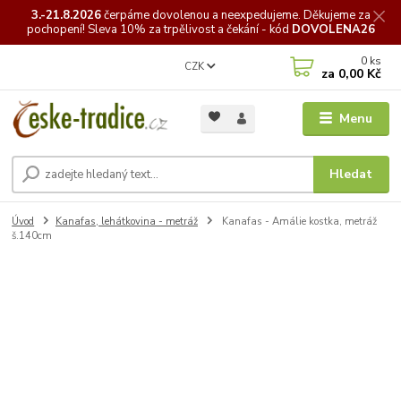
3.-21.8.2026
čerpáme
dovolenou a neexpedujeme. Děkujeme za
pochopení! Sleva 10% za trpělivost a čekání - kód
DOVOLENA26
0
ks
CZK
za
0,00 Kč
Menu
Hledat
Úvod
Kanafas, lehátkovina - metráž
Kanafas - Amálie kostka, metráž
š.140cm