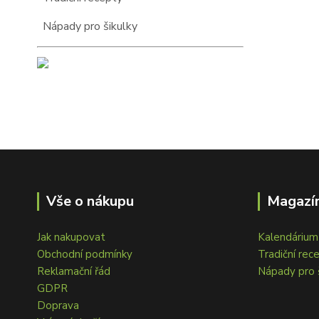
Nápady pro šikulky
Vše o nákupu
Magazín
Jak nakupovat
Kalendárium 
Obchodní podmínky
Tradiční rec
Reklamační řád
Nápady pro 
GDPR
Doprava