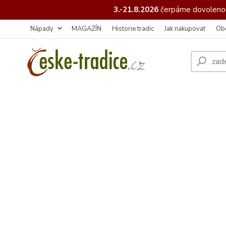
3.-21.8.2026
čerpáme
dovolenou
Nápady
MAGAZÍN
Historie tradic
Jak nakupovat
Ob