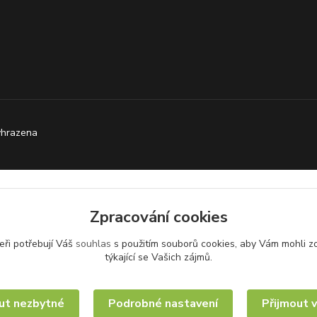
yhrazena
Zpracování cookies
eři potřebují Váš
souhlas
s použitím souborů cookies, aby Vám mohli z
týkající se Vašich zájmů.
ut nezbytné
Podrobné nastavení
Přijmout 