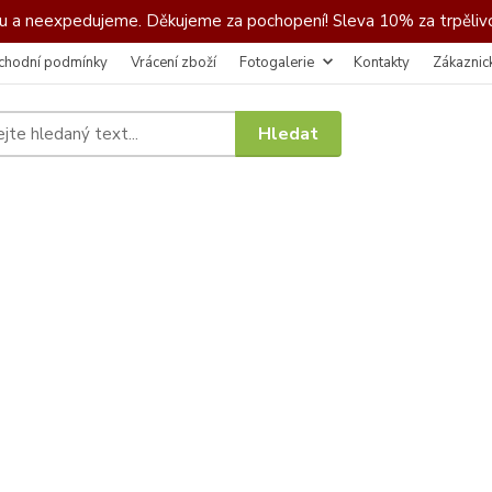
 a neexpedujeme. Děkujeme za pochopení! Sleva 10% za trpělivo
chodní podmínky
Vrácení zboží
Fotogalerie
Kontakty
Zákaznic
Hledat