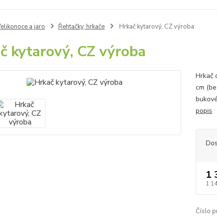
elikonoce a jaro
Řehtačky, hrkače
Hrkač kytarový, CZ výroba
č kytarový, CZ výroba
Hrkač d
cm (bez
bukové
popis
Dos
1 
1 1
Číslo p