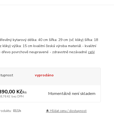
řevěný kytarový délka: 40 cm šířka: 29 cm (vč. kliky) šířka: 18
 kliky) výška: 15 cm kvalitní česká výroba materiál - kvalitní
 dřevo povrchově neupravené - zdravotně nezávadné
celý
tupnost
vyprodáno
390,00 Kč
/
ks
Momentálně není skladem
48,76 Kč
bez DPH
roduktu:
011h
🔔 Hlídat cenu / dostupnost