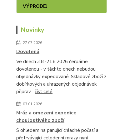
VÝPRODEJ
Novinky
27.07.2026
Dovolená
Ve dnech 3.8.-21.8.2026 čerpáme
dovolenou - v těchto dnech nebudou
objednávky expedované. Skladové zboží z
dobírkových a uhrazených objednávek
připrav...
číst celé
03.01.2026
Mráz a omezení expedice
choulostivého zboží
S ohledem na panující chladné počasí a
přetrvávající celodenní mrazy nyní