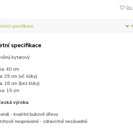
Do 
etní specifikace
tní specifikace
evěný kytarový
ka: 40 cm
a: 29 cm (vč. kliky)
ka: 18 cm (bez kliky)
ka: 15 cm
 česká výroba
eriál - kvalitní bukové dřevo
rchově neupravené - zdravotně nezávadné