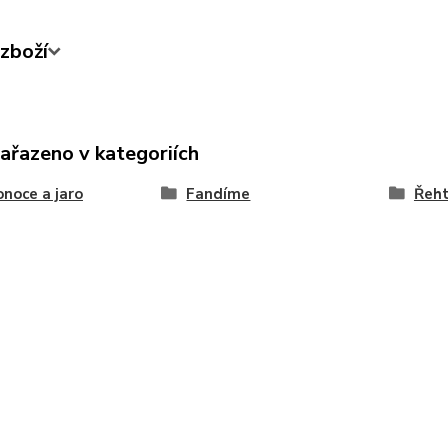
zboží
zařazeno v kategoriích
onoce a jaro
Fandíme
Řeht