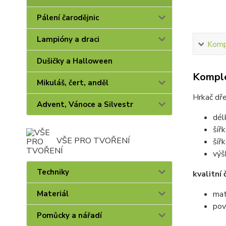
Pálení čarodějnic
Lampióny a draci
Kompl
Dušičky a Halloween
Komple
Mikuláš, čert, anděl
Hrkač dř
Advent, Vánoce a Silvestr
dél
šířk
VŠE PRO TVOŘENÍ
šíř
výš
Techniky
kvalitní
Materiál
mat
pov
Pomůcky a nářadí