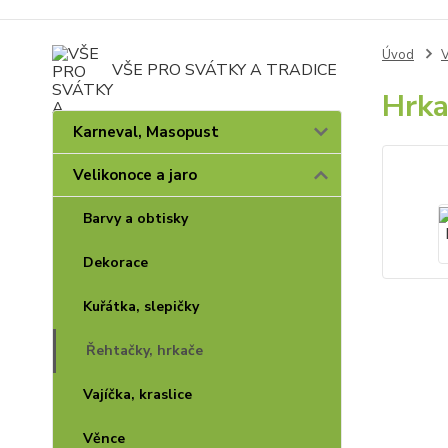
Úvod
V
VŠE PRO SVÁTKY A TRADICE
Hrka
Karneval, Masopust
Velikonoce a jaro
Barvy a obtisky
Dekorace
Kuřátka, slepičky
Řehtačky, hrkače
Vajíčka, kraslice
Věnce