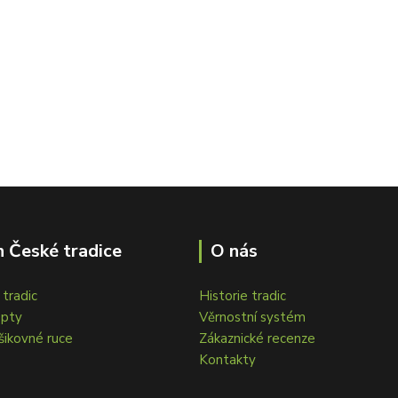
 České tradice
O nás
tradic
Historie tradic
epty
Věrnostní systém
šikovné ruce
Zákaznické recenze
Kontakty