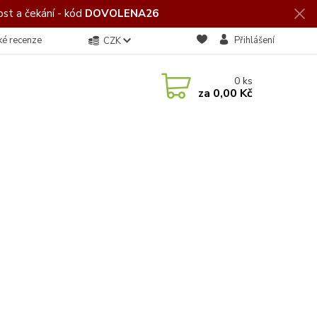
st a čekání - kód
DOVOLENA26
ké recenze
Přihlášení
CZK
0
ks
za
0,00 Kč