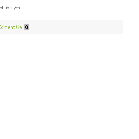
oblíbených
Komentáře
0