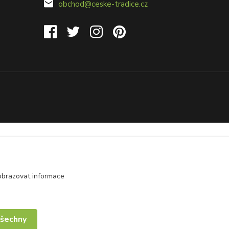
obchod@ceske-tradice.cz
obrazovat informace
všechny