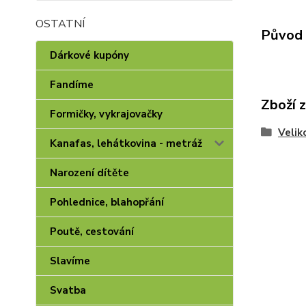
OSTATNÍ
Původ 
Dárkové kupóny
Fandíme
Zboží 
Formičky, vykrajovačky
Velik
Kanafas, lehátkovina - metráž
Narození dítěte
Pohlednice, blahopřání
Poutě, cestování
Slavíme
Svatba