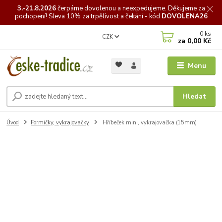
3.-21.8.2026
čerpáme
dovolenou a neexpedujeme. Děkujeme za
pochopení! Sleva 10% za trpělivost a čekání - kód
DOVOLENA26
0
ks
CZK
za
0,00 Kč
Menu
Hledat
Úvod
Formičky, vykrajovačky
Hříbeček mini, vykrajovačka (15mm)