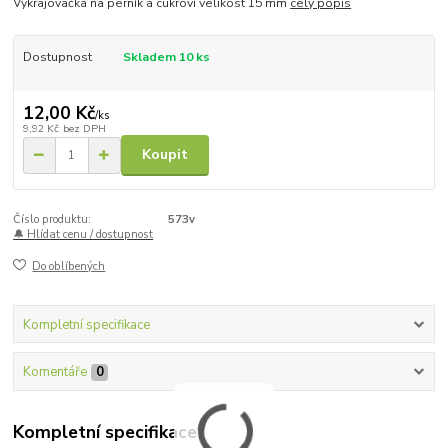
Vykrajovačka na perník a cukroví velikost 15 mm
celý popis
Dostupnost
Skladem 10 ks
12,00 Kč
/
ks
9,92 Kč
bez DPH
Koupit
Číslo produktu:
573v
🔔 Hlídat cenu / dostupnost
Do oblíbených
Kompletní specifikace
Komentáře
0
Kompletní specifikace