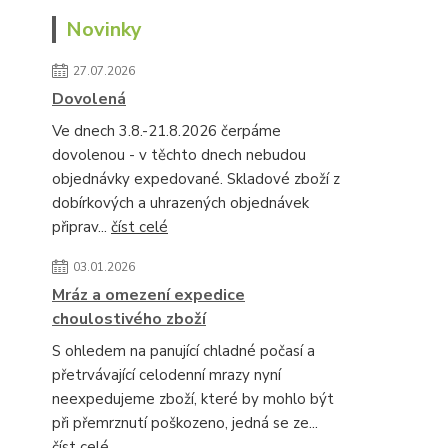
Novinky
27.07.2026
Dovolená
Ve dnech 3.8.-21.8.2026 čerpáme
dovolenou - v těchto dnech nebudou
objednávky expedované. Skladové zboží z
dobírkových a uhrazených objednávek
připrav...
číst celé
03.01.2026
Mráz a omezení expedice
choulostivého zboží
S ohledem na panující chladné počasí a
přetrvávající celodenní mrazy nyní
neexpedujeme zboží, které by mohlo být
při přemrznutí poškozeno, jedná se ze...
číst celé