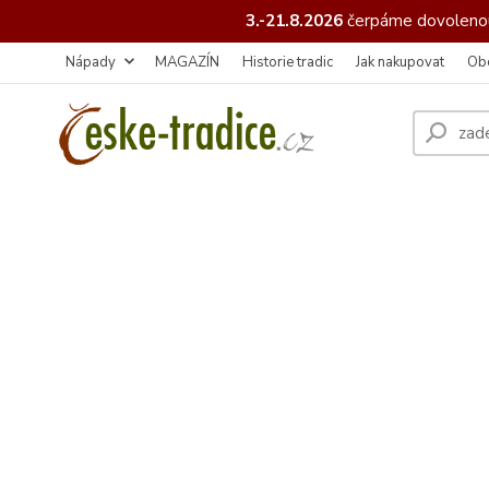
3.-21.8.2026
čerpáme
dovolenou
Nápady
MAGAZÍN
Historie tradic
Jak nakupovat
Ob