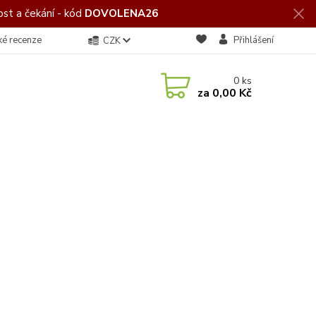
st a čekání - kód
DOVOLENA26
ké recenze
Přihlášení
CZK
0
ks
za
0,00 Kč