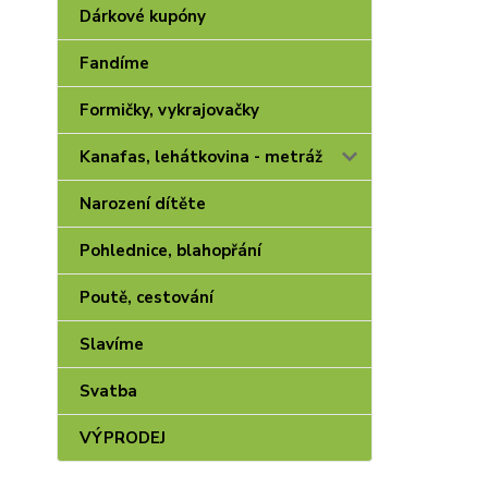
Dárkové kupóny
Fandíme
Formičky, vykrajovačky
Kanafas, lehátkovina - metráž
Narození dítěte
Pohlednice, blahopřání
Poutě, cestování
Slavíme
Svatba
VÝPRODEJ