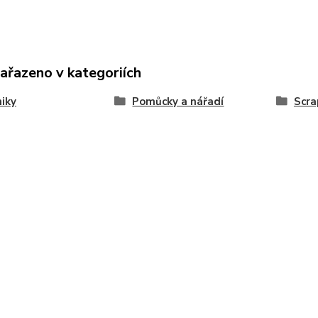
zařazeno v kategoriích
iky
Pomůcky a nářadí
Scra