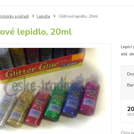
omůcky a nářadí
Lepidla
Glitrové lepidlo, 20ml
rové lepidlo, 20ml
Lepící 
atd. o
Dos
Bar
20
16,
Číslo p