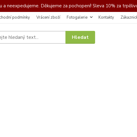
 a neexpedujeme. Děkujeme za pochopení! Sleva 10% za trpělivo
chodní podmínky
Vrácení zboží
Fotogalerie
Kontakty
Zákaznic
Hledat