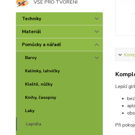
VŠE PRO TVOŘENÍ
Techniky
Materiál
Pomůcky a nářadí
Kompl
Barvy
Kelímky, lahvičky
Komple
Kleště, nůžky
Lepící gli
Knihy, časopisy
bez
apl
Laky
obs
Lepidla
Při pokoj