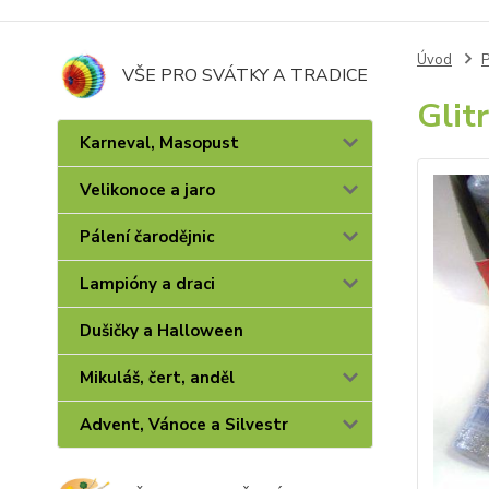
Úvod
P
VŠE PRO SVÁTKY A TRADICE
Glit
Karneval, Masopust
Velikonoce a jaro
Pálení čarodějnic
Lampióny a draci
Dušičky a Halloween
Mikuláš, čert, anděl
Advent, Vánoce a Silvestr