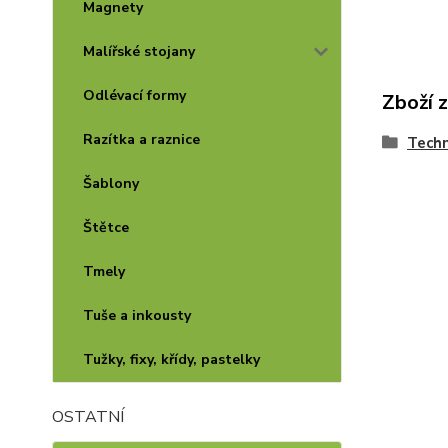
Magnety
Malířské stojany
Odlévací formy
Zboží 
Razítka a raznice
Techn
Šablony
Štětce
Tmely
Tuše a inkousty
Tužky, fixy, křídy, pastelky
OSTATNÍ