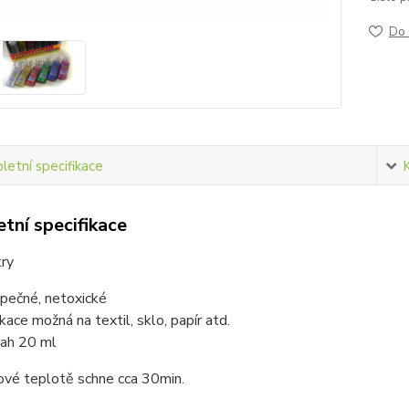
Do 
etní specifikace
tní specifikace
try
pečné, netoxické
ikace možná na textil, sklo, papír atd.
ah 20 ml
ové teplotě schne cca 30min.