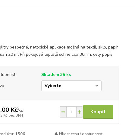
glitry bezpečné, netoxické aplikace možná na textil, sklo, papír
bsah 20 ml Při pokojové teplotě schne cca 30min.
celý popis
tupnost
Skladem 35 ks
va
,00 Kč
/
ks
Koupit
53 Kč
bez DPH
roduktu:
1506
🔔 Hlídat cenu / dostupnost