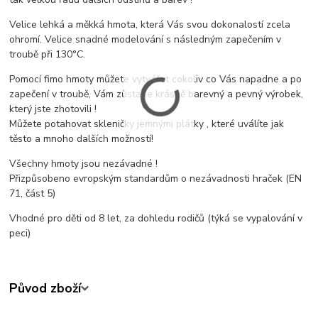
Velice lehká a měkká hmota, která Vás svou dokonalostí zcela
ohromí. Velice snadné modelování s následným zapečením v
troubě při 130°C.
Pomocí fimo hmoty můžete vytvářet cokoliv co Vás napadne a po
zapečení v troubě, Vám zůstane krásně barevný a pevný výrobek,
který jste zhotovili !
Můžete potahovat skleničky jemnými plátky , které uválíte jak
těsto a mnoho dalších možností!
Všechny hmoty jsou nezávadné !
Přizpůsobeno evropským standardům o nezávadnosti hraček (EN
71, část 5)
Vhodné pro děti od 8 let, za dohledu rodičů (týká se vypalování v
peci)
Původ zboží