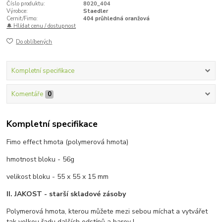
Číslo produktu:
8020_404
Výrobce:
Staedler
Cernit/Fimo:
404 průhledná oranžová
🔔 Hlídat cenu / dostupnost
Do oblíbených
Kompletní specifikace
Komentáře
0
Kompletní specifikace
Fimo effect hmota (polymerová hmota)
hmotnost bloku - 56g
velikost bloku - 55 x 55 x 15 mm
II. JAKOST - starší skladové zásoby
Polymerová hmota, kterou můžete mezi sebou míchat a vytvářet
tak velkou řadu dalších odstínů a barev !