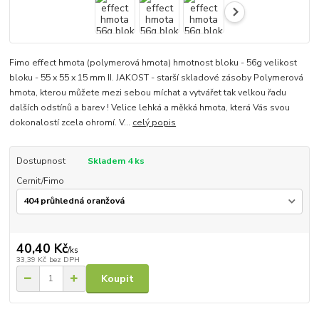
Fimo effect hmota (polymerová hmota) hmotnost bloku - 56g velikost
bloku - 55 x 55 x 15 mm II. JAKOST - starší skladové zásoby Polymerová
hmota, kterou můžete mezi sebou míchat a vytvářet tak velkou řadu
dalších odstínů a barev ! Velice lehká a měkká hmota, která Vás svou
dokonalostí zcela ohromí. V...
celý popis
Dostupnost
Skladem 4 ks
Cernit/Fimo
40,40 Kč
/
ks
33,39 Kč
bez DPH
Koupit