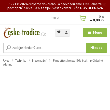
3.-21.8.2026
čerpáme
dovolenou a neexpedujeme. Děkujeme za
pochopení! Sleva 10% za trpělivost a čekání - kód
DOVOLENA26
0
ks
CZK
za
0,00 Kč
Menu
Hledat
Úvod
Techniky
Modelování
Fimo effect hmota 56g blok - průhledné
odstíny