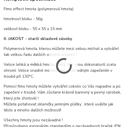
Fimo effect hmota (polymerová hmota)
hmotnost bloku - 56g
velikost bloku - 55 x 55 x 15 mm
II. JAKOST - starší skladové zásoby
Polymerová hmota, kterou můžete mezi sebou míchat a vytvářet
tak velkou řadu dalších odstínů a barev !
Velice lehká a měkká hmota, která Vás svou dokonalostí zcela
ohromí. Velice snadné modelování s následným zapečením v
troubě při 130°C.
Pomocí fimo hmoty můžete vytvářet cokoliv co Vás napadne a po
zapečení v troubě, Vám zůstane krásně barevný a pevný výrobek,
který jste zhotovili !
Můžete potahovat skleničky jemnými plátky , které uválíte jak
těsto a mnoho dalších možností!
Všechny hmoty jsou nezávadné !
Přizpůsobeno evropským standardům o nezávadnosti hraček (EN