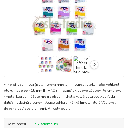
Fimo effect hmota (polymerová hmota) hmotnost bloku - 56g velikost
bloku - 55 x 55 x 15 mm II. JAKOST - starší skladové zásoby Polymerová
hmota, kterou můžete mezi sebou míchat a vytvářet tak velkou řadu
dalších odstínů a barev ! Velice lehká a měkká hmota, která Vás svou
dokonalostí zcela ohromí. V...
celý popis
Dostupnost
Skladem 5 ks