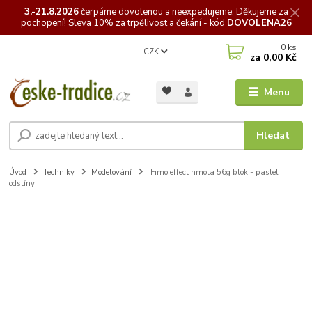
3.-21.8.2026
čerpáme
dovolenou a neexpedujeme. Děkujeme za
pochopení! Sleva 10% za trpělivost a čekání - kód
DOVOLENA26
0
ks
CZK
za
0,00 Kč
Menu
Hledat
Úvod
Techniky
Modelování
Fimo effect hmota 56g blok - pastel
odstíny