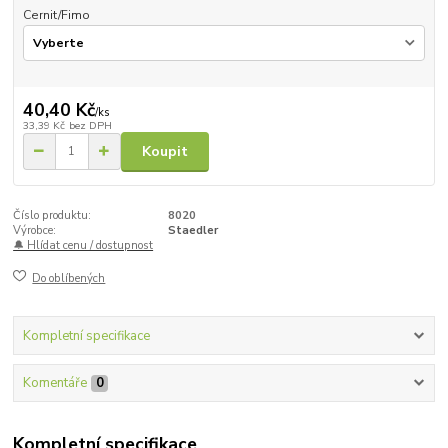
Cernit/Fimo
40,40 Kč
/
ks
33,39 Kč
bez DPH
Koupit
Číslo produktu:
8020
Výrobce:
Staedler
🔔 Hlídat cenu / dostupnost
Do oblíbených
Kompletní specifikace
Komentáře
0
Kompletní specifikace