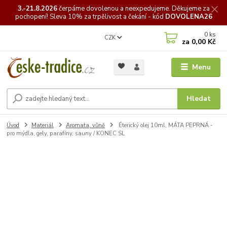
3.-21.8.2026
čerpáme
dovolenou a neexpedujeme. Děkujeme za
pochopení! Sleva 10% za trpělivost a čekání - kód
DOVOLENA26
0
ks
CZK
za
0,00 Kč
Menu
Hledat
Úvod
Materiál
Aromata, vůně
Éterický olej 10ml, MÁTA PEPRNÁ -
pro mýdla, gely, parafíny, sauny / KONEC SL