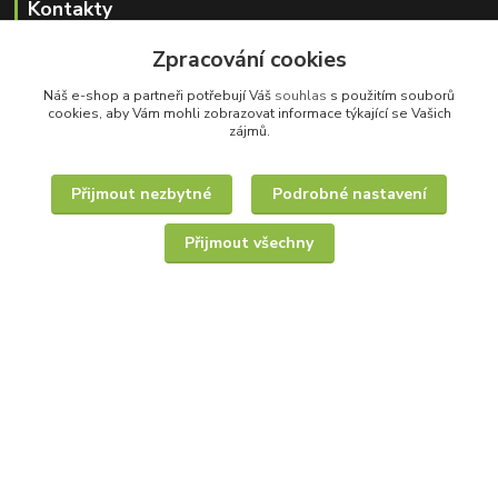
Kontakty
Zpracování cookies
Ceske-tradice.cz
Náš e-shop a partneři potřebují Váš
souhlas
s použitím souborů
+420 797 795 929
cookies, aby Vám mohli zobrazovat informace týkající se Vašich
zájmů.
Pracovní dny 8-17h
obchod@ceske-tradice.cz
Přijmout nezbytné
Podrobné nastavení
Přijmout všechny
© Copyright 2001 - 2026 Ceske-tradice.cz - Všechna práva vyhrazena