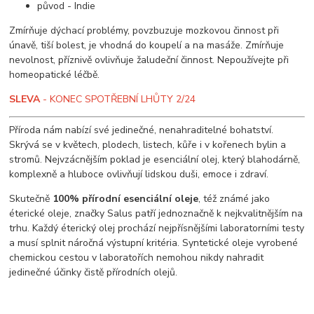
původ - Indie
Zmírňuje dýchací problémy, povzbuzuje mozkovou činnost při
únavě, tiší bolest, je vhodná do koupelí a na masáže. Zmírňuje
nevolnost, příznivě ovlivňuje žaludeční činnost. Nepoužívejte při
homeopatické léčbě.
SLEVA
- KONEC SPOTŘEBNÍ LHŮTY 2/24
Příroda nám nabízí své jedinečné, nenahraditelné bohatství.
Skrývá se v květech, plodech, listech, kůře i v kořenech bylin a
stromů. Nejvzácnějším poklad je esenciální olej, který blahodárně,
komplexně a hluboce ovlivňují lidskou duši, emoce i zdraví.
Skutečně
100% přírodní esenciální oleje
, též známé jako
éterické oleje, značky Salus patří jednoznačně k nejkvalitnějším na
trhu. Každý éterický olej prochází nejpřísnějšími laboratorními testy
a musí splnit náročná výstupní kritéria. Syntetické oleje vyrobené
chemickou cestou v laboratořích nemohou nikdy nahradit
jedinečné účinky čistě přírodních olejů.