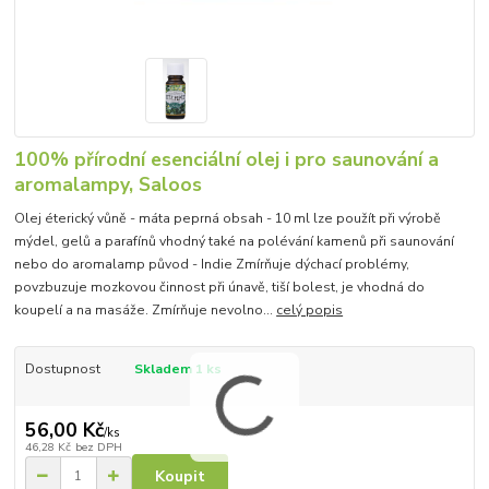
100% přírodní esenciální olej i pro saunování a
aromalampy, Saloos
Olej éterický vůně - máta peprná obsah - 10 ml lze použít při výrobě
mýdel, gelů a parafínů vhodný také na polévání kamenů při saunování
nebo do aromalamp původ - Indie Zmírňuje dýchací problémy,
povzbuzuje mozkovou činnost při únavě, tiší bolest, je vhodná do
koupelí a na masáže. Zmírňuje nevolno...
celý popis
Dostupnost
Skladem 1 ks
56,00 Kč
/
ks
46,28 Kč
bez DPH
Koupit