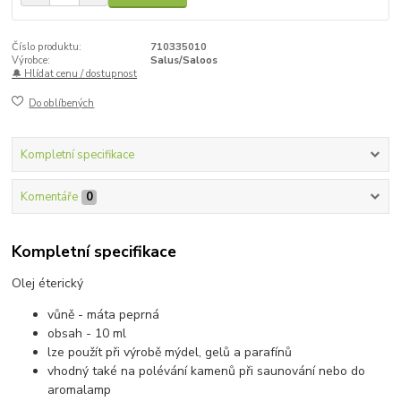
Číslo produktu:
710335010
Výrobce:
Salus/Saloos
🔔 Hlídat cenu / dostupnost
Do oblíbených
Kompletní specifikace
Komentáře
0
Kompletní specifikace
Olej éterický
vůně - máta peprná
obsah - 10 ml
lze použít při výrobě mýdel, gelů a parafínů
vhodný také na polévání kamenů při saunování nebo do
aromalamp