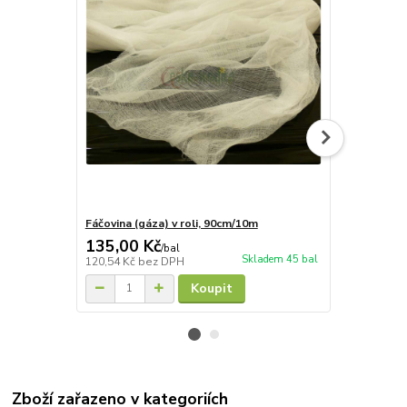
Fáčovina (gáza) v roli, 90cm/10m
Efkocrea, z
135,00 Kč
107,00 K
/
bal
Skladem 45 bal
120,54 Kč
bez DPH
88,43 Kč
bez
Koupit
Zboží zařazeno v kategoriích