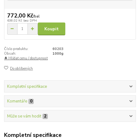
772,00 Kč
/
bal
638,02 Kč
bez DPH
Koupit
Číslo produktu:
60203
Obsah:
1000g
🔔 Hlídat cenu / dostupnost
Do oblíbených
Kompletní specifikace
Komentáře
0
Může se vám hodit
2
Kompletní specifikace