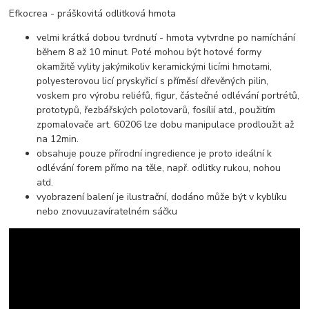
Efkocrea - práškovitá odlitková hmota
velmi krátká dobou tvrdnutí - hmota vytvrdne po namíchání
během 8 až 10 minut. Poté mohou být hotové formy
okamžitě vylity jakýmikoliv keramickými licími hmotami,
polyesterovou licí pryskyřicí s příměsí dřevěných pilin,
voskem pro výrobu reliéfů, figur, částečné odlévání portrétů,
prototypů, řezbářských polotovarů, fosílií atd., použitím
zpomalovače art. 60206 lze dobu manipulace prodloužit až
na 12min.
obsahuje pouze přírodní ingredience je proto ideální k
odlévání forem přímo na těle, např. odlitky rukou, nohou
atd.
vyobrazení balení je ilustrační, dodáno může být v kyblíku
nebo znovuuzavíratelném sáčku