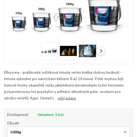
Efkocrea - práškovitá odlitková hmota velmi krátká dobou tvrdnutí -
hmota vytvrdne po namíchání během 8 až 10 minut. Poté mohou být
hotové formy okamžitě vylity jakýmikoliv keramickými licími hmotami,
polyesterovou licí pryskyřicí s příměsí dřevěných pilin, voskem pro
výrobu reliéfů, figur, částečn...
celý popis
Dostupnost
Skladem 3 bal
Obsah