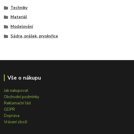
Techniky
Materiál
Modelování
Sádra, prášek, pryskyřice
Vše o nákupu
Jak nakupovat
Obchodní podmínky
Reklamační řád
GDPR
Doprava
Vrácení zboží