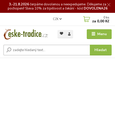
3.-21.8.2026
čerpáme
dovolenou a neexpedujeme. Děkujeme za
pochopení! Sleva 10% za trpělivost a čekání - kód
DOVOLENA26
0
ks
CZK
za
0,00 Kč
Menu
Hledat