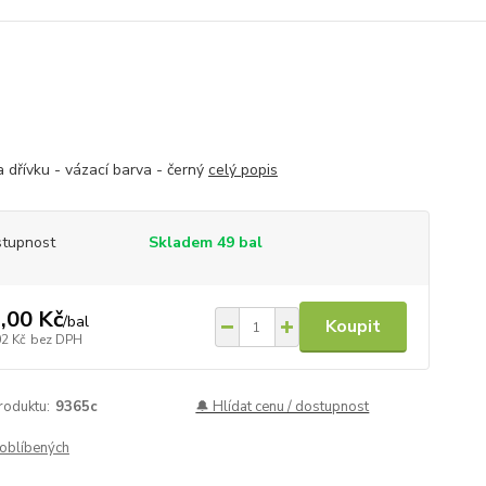
a dřívku - vázací barva - černý
celý popis
tupnost
Skladem 49 bal
,00 Kč
/
bal
Koupit
02 Kč
bez DPH
roduktu:
9365c
🔔 Hlídat cenu / dostupnost
oblíbených