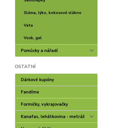
Samolepky
Sláma, lýko, kokosové vlákno
Vata
Vosk, gel
Pomůcky a nářadí
OSTATNÍ
Dárkové kupóny
Fandíme
Formičky, vykrajovačky
Kanafas, lehátkovina - metráž