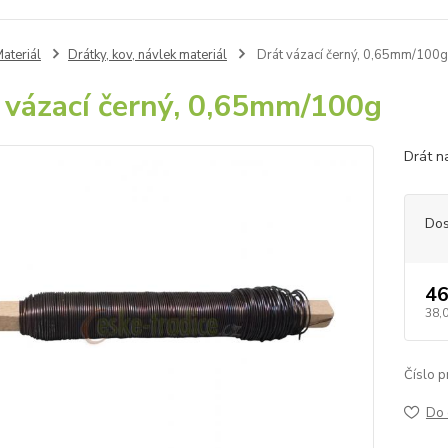
ateriál
Drátky, kov, návlek materiál
Drát vázací černý, 0,65mm/100g
 vázací černý, 0,65mm/100g
Drát n
Dos
46
38,
Číslo p
Do 