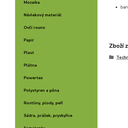
Mozaika
bar
Návlekový materiál
Ovčí rouno
Papír
Zboží 
Plast
Techn
Plátna
Powertex
Polystyren a pěna
Rostliny, plody, peří
Sádra, prášek, pryskyřice