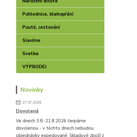
Narození dítěte
Pohlednice, blahopřání
Poutě, cestování
Slavíme
Svatba
VÝPRODEJ
Novinky
27.07.2026
Dovolená
Ve dnech 3.8.-21.8.2026 čerpáme
dovolenou - v těchto dnech nebudou
objednávky expedované. Skladové zboží z