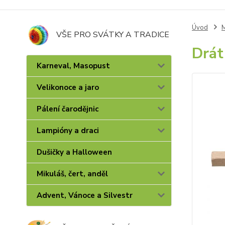
Úvod
M
VŠE PRO SVÁTKY A TRADICE
Drát
Karneval, Masopust
Velikonoce a jaro
Pálení čarodějnic
Lampióny a draci
Dušičky a Halloween
Mikuláš, čert, anděl
Advent, Vánoce a Silvestr