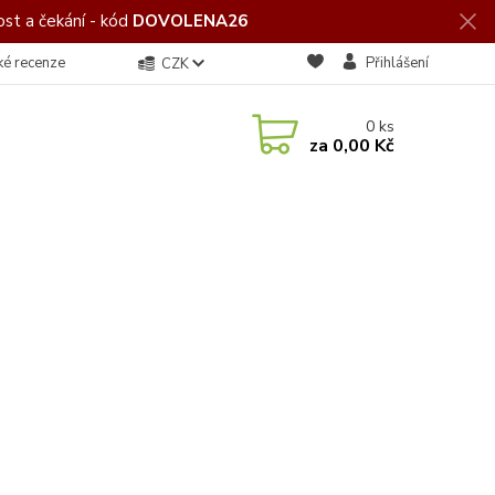
st a čekání - kód
DOVOLENA26
ké recenze
Přihlášení
CZK
0
ks
za
0,00 Kč