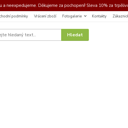
 a neexpedujeme. Děkujeme za pochopení! Sleva 10% za trpělivo
chodní podmínky
Vrácení zboží
Fotogalerie
Kontakty
Zákaznic
Hledat