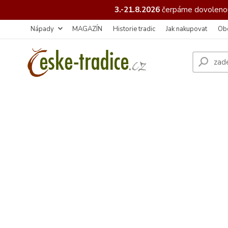
3.-21.8.2026
čerpáme
dovolenou
Nápady
MAGAZÍN
Historie tradic
Jak nakupovat
Ob