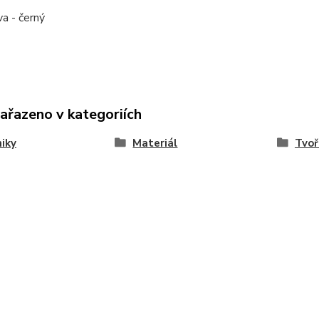
va - černý
zařazeno v kategoriích
iky
Materiál
Tvoř