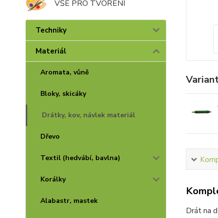
VŠE PRO TVOŘENÍ
Techniky
Materiál
Aromata, vůně
Varian
Bloky, skicáky
Drátky, kov, návlek materiál
Dřevo
Textil (hedvábí, bavlna)
Kompl
Korálky
Komple
Alabastr, mastek
Drát na d