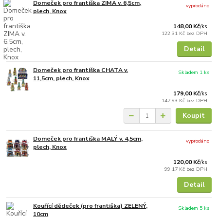
Domeček pro františka ZIMA v. 6,5cm,
vyprodáno
plech, Knox
148,00 Kč
/
ks
122,31 Kč
bez DPH
Detail
Domeček pro františka CHATA v.
Skladem 1 ks
11,5cm, plech, Knox
179,00 Kč
/
ks
147,93 Kč
bez DPH
Koupit
Domeček pro františka MALÝ v. 4,5cm,
vyprodáno
plech, Knox
120,00 Kč
/
ks
99,17 Kč
bez DPH
Detail
Kouřící dědeček (pro františka) ZELENÝ,
Skladem 5 ks
10cm