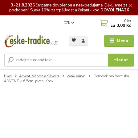
3.-21.8.2026
čerpáme
dovolenou a neexpedujeme. Děkujeme za
pochopení! Sleva 10% za trpělivost a čekání - kód
DOVOLENA26
0
ks
CZK
za
0,00 Kč
Menu
Hledat
Úvod
Advent, Vánoce a Silvestr
Vůně Vánoc
Domeček pro františka
ADVENT v. 6,5cm, plech, Knox