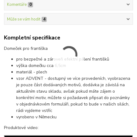
Komentáře
0
Může se vám hodit
4
Kompletní specifikace
Domeček pro františka
pro bezpečné a zároveň efektní pálení františků
výška domečku cca 6,5cm
materiál - plech
vzor ADVENT - dostupný ve více provedeních, vyobrazena
je pouze část dodávaných motivů, dodávka je závislá na
aktuálním stavu skladu, avšak pokud máte zájem o
konkrétní motiv, můžete si požadavek připsat do poznámky
v objednávkovém formuláři, pokud to bude v našich silách,
rádi vyjdeme vstříc
vyrobeno v Německu
Produktové video: