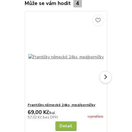
Může se vám hodit
4
Františky německé 24ks, med/perníčky
Adventní kal
69,00 Kč
295,00 K
/
bal
vyprodáno
57,02 Kč
bez DPH
243,80 Kč
be
Detail