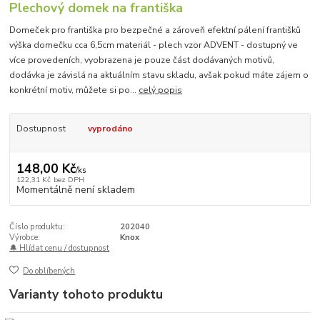
Plechový domek na františka
Domeček pro františka pro bezpečné a zároveň efektní pálení františků
výška domečku cca 6,5cm materiál - plech vzor ADVENT - dostupný ve
více provedeních, vyobrazena je pouze část dodávaných motivů,
dodávka je závislá na aktuálním stavu skladu, avšak pokud máte zájem o
konkrétní motiv, můžete si po...
celý popis
Dostupnost
vyprodáno
148,00 Kč
/
ks
122,31 Kč
bez DPH
Momentálně není skladem
Číslo produktu:
202040
Výrobce:
Knox
🔔 Hlídat cenu / dostupnost
Do oblíbených
Varianty tohoto produktu