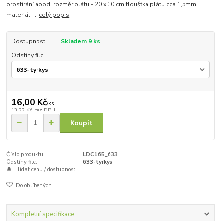
prostírání apod. rozměr plátu - 20 x 30 cm tloušťka plátu cca 1,5mm
materiál ...
celý popis
Dostupnost
Skladem 9 ks
Odstíny filc
16,00 Kč
/
ks
13,22 Kč
bez DPH
Koupit
Číslo produktu:
LDC165_633
Odstíny filc:
633-tyrkys
🔔 Hlídat cenu / dostupnost
Do oblíbených
Kompletní specifikace