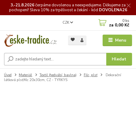
3.-21.8.2026
čerpáme
dovolenou a neexpedujeme. Děkujeme za
pochopení! Sleva 10% za trpělivost a čekání - kód
DOVOLENA26
0
ks
CZK
za
0,00 Kč
Menu
Hledat
Úvod
Materiál
Textil (hedvábí, bavlna)
Filc, plsť
Dekorační
látková plsť/filc 20x30cm, CZ - TYRKYS