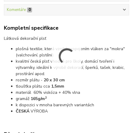
Komentáře
0
Kompletní specifikace
Látková dekorační plsť
plošná textilie, která vzniká propojením vláken za "mokra"
(valchování, plstění)
kvalitní česká plsť vhodná pro školy, domácí tvoření i
výtvarníky, ideální k výrobě dekorací, šperků, tašek, krabic,
prostírání apod.
rozměr plátu -
20 x 30 cm
tloušťka plátu cca
1,5mm
materiál 60% viskóza + 40% vlna
2
gramáž
165g/m
k dispozici v mnoha barevných variantách
ČESKÁ
VÝROBA