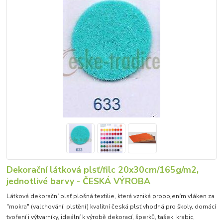
Dekorační látková plsť/filc 20x30cm/165g/m2,
jednotlivé barvy - ČESKÁ VÝROBA
Látková dekorační plsť plošná textilie, která vzniká propojením vláken za
"mokra" (valchování, plstění) kvalitní česká plsť vhodná pro školy, domácí
tvoření i výtvarníky, ideální k výrobě dekorací, šperků, tašek, krabic,