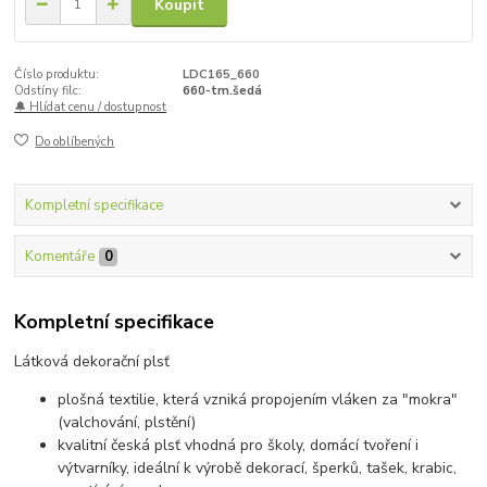
Koupit
Číslo produktu:
LDC165_660
Odstíny filc:
660-tm.šedá
🔔 Hlídat cenu / dostupnost
Do oblíbených
Kompletní specifikace
Komentáře
0
Kompletní specifikace
Látková dekorační plsť
plošná textilie, která vzniká propojením vláken za "mokra"
(valchování, plstění)
kvalitní česká plsť vhodná pro školy, domácí tvoření i
výtvarníky, ideální k výrobě dekorací, šperků, tašek, krabic,