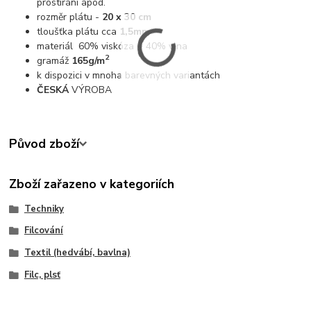
prostírání apod.
rozměr plátu -
20 x 30 cm
tloušťka plátu cca
1,5mm
materiál 60% viskóza + 40% vlna
2
gramáž
165g/m
k dispozici v mnoha barevných variantách
ČESKÁ
VÝROBA
Původ zboží
Zboží zařazeno v kategoriích
Techniky
Filcování
Textil (hedvábí, bavlna)
Filc, plsť