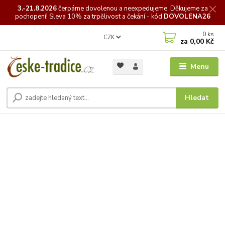
3.-21.8.2026
čerpáme
dovolenou a neexpedujeme. Děkujeme za
pochopení! Sleva 10% za trpělivost a čekání - kód
DOVOLENA26
0
ks
CZK
za
0,00 Kč
Menu
Hledat