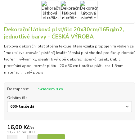
Dekorační látková plsť/filc 20x30cm/165g/m2,
jednotlivé barvy - ČESKÁ VÝROBA
Látková dekorační plsť plošná textilie, která vzniká propojením vláken za
"mokra" (valchování, plstění) kvalitní česká plsť vhodná pro školy, domácí
tvoření i výtvarníky, ideální k výrobě dekorací, šperků, tašek, krabic,
prostírání apod. rozměr plátu - 20 x 30 cm tloušťka plátu cca 1,5mm
materiál ...
celý popis
Dostupnost
Skladem 9 ks
Odstíny filc
16,00 Kč
/
ks
13,22 Kč
bez DPH