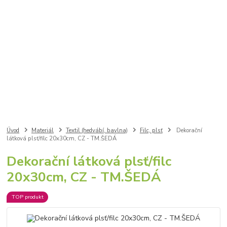
Úvod
Materiál
Textil (hedvábí, bavlna)
Filc, plsť
Dekorační
látková plsť/filc 20x30cm, CZ - TM.ŠEDÁ
Dekorační látková plsť/filc
20x30cm, CZ - TM.ŠEDÁ
TOP produkt