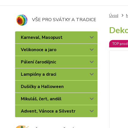
Úvod
M
VŠE PRO SVÁTKY A TRADICE
Deko
Karneval, Masopust
TOP prod
Velikonoce a jaro
Pálení čarodějnic
Lampióny a draci
Dušičky a Halloween
Mikuláš, čert, anděl
Advent, Vánoce a Silvestr