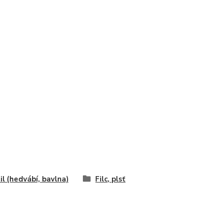
il (hedvábí, bavlna)
Filc, plsť