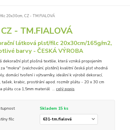
ť/filc 20x30cm, CZ - TM.FIALOVÁ
m, CZ - TM.FIALOVÁ
rační látková plsť/filc 20x30cm/165g/m2,
otlivé barvy - ČESKÁ VÝROBA
 dekorační plsť plošná textilie, která vzniká propojením
za "mokra" (valchování, plstění) kvalitní česká plsť vhodná
ly, domácí tvoření i výtvarníky, ideální k výrobě dekorací,
 tašek, krabic, prostírání apod. rozměr plátu - 20 x 30 cm
ka plátu cca 1,5mm materiál ...
celý popis
tupnost
Skladem 15 ks
tíny filc