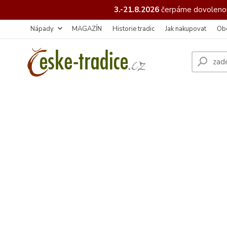
3.-21.8.2026
čerpáme
dovolenou
Nápady
MAGAZÍN
Historie tradic
Jak nakupovat
Ob