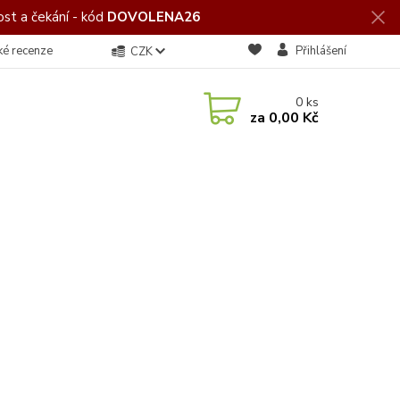
st a čekání - kód
DOVOLENA26
ké recenze
Přihlášení
CZK
0
ks
za
0,00 Kč