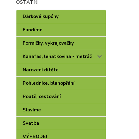
OSTATNÍ
Dárkové kupóny
Fandíme
Formičky, vykrajovačky
Kanafas, lehátkovina - metráž
Narození dítěte
Pohlednice, blahopřání
Poutě, cestování
Slavíme
Svatba
VÝPRODEJ