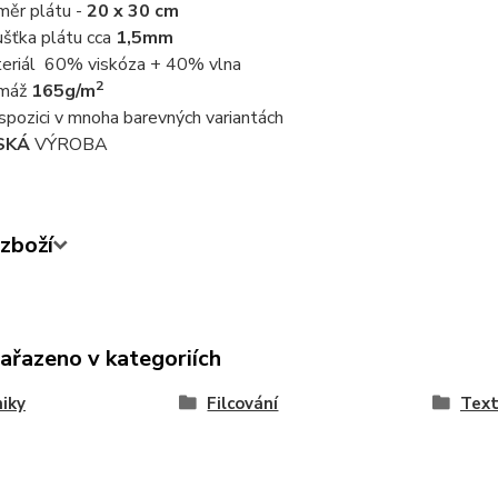
měr plátu -
20 x 30 cm
ušťka plátu cca
1,5mm
eriál 60% viskóza + 40% vlna
2
amáž
165g/m
ispozici v mnoha barevných variantách
SKÁ
VÝROBA
zboží
zařazeno v kategoriích
iky
Filcování
Text