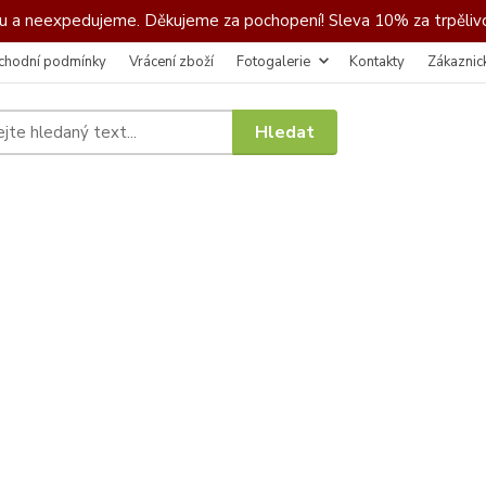
 a neexpedujeme. Děkujeme za pochopení! Sleva 10% za trpělivo
chodní podmínky
Vrácení zboží
Fotogalerie
Kontakty
Zákaznic
Hledat