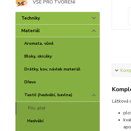
VŠE PRO TVOŘENÍ
Techniky
Materiál
Aromata, vůně
Bloky, skicáky
Drátky, kov, návlek materiál
Kompl
Dřevo
Komple
Textil (hedvábí, bavlna)
Látková d
Filc, plsť
plo
kva
Hedvábí
apo