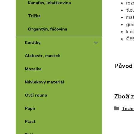
roz
Kanafas, lehátkovina
tlo
Trička
mat
gr
Organtýn, fáčovina
k d
ČE
Korálky
Alabastr, mastek
Původ 
Mozaika
Návlekový materiál
Zboží 
Ovčí rouno
Techn
Papír
Plast