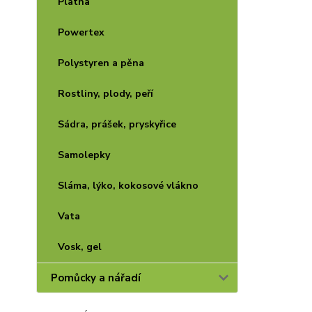
Plátna
Powertex
Polystyren a pěna
Rostliny, plody, peří
Sádra, prášek, pryskyřice
Samolepky
Sláma, lýko, kokosové vlákno
Vata
Vosk, gel
Pomůcky a nářadí