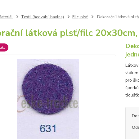
ateriál
Textil (hedvábí, bavlna)
Filc, plsť
Dekorační látková pls
rační látková plsť/filc 20x30c
Deko
ukt
jedn
Látková
vláken 
pro ško
šperků,
tloušť
Dos
Ods