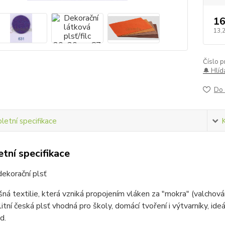
16
13,
Číslo p
🔔 Hlíd
Do 
etní specifikace
tní specifikace
ekorační plsť
šná textilie, která vzniká propojením vláken za "mokra" (valchován
litní česká plsť vhodná pro školy, domácí tvoření i výtvarníky, ideá
d.