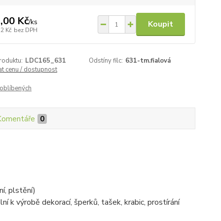
,00 Kč
/
ks
Koupit
22 Kč
bez DPH
roduktu:
LDC165_631
Odstíny filc:
631-tm.fialová
at cenu / dostupnost
oblíbených
Komentáře
0
í, plstění)
lní k výrobě dekorací, šperků, tašek, krabic, prostírání