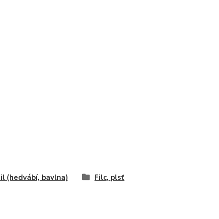
il (hedvábí, bavlna)
Filc, plsť