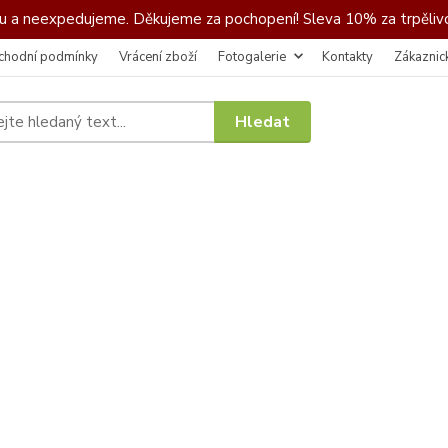
 a neexpedujeme. Děkujeme za pochopení! Sleva 10% za trpělivo
chodní podmínky
Vrácení zboží
Fotogalerie
Kontakty
Zákaznic
Hledat