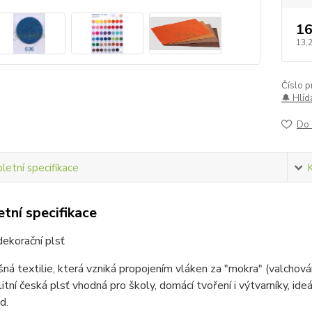
16
13,
Číslo p
🔔 Hlíd
Do 
etní specifikace
tní specifikace
ekorační plsť
šná textilie, která vzniká propojením vláken za "mokra" (valchován
litní česká plsť vhodná pro školy, domácí tvoření i výtvarníky, ideá
d.