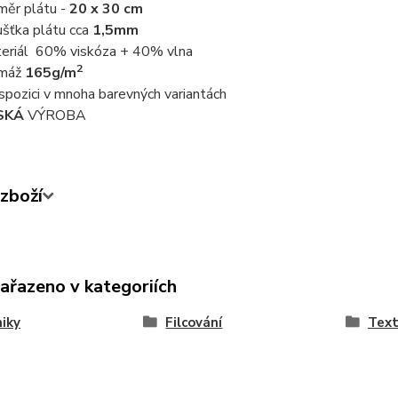
měr plátu -
20 x 30 cm
ušťka plátu cca
1,5mm
eriál 60% viskóza + 40% vlna
2
amáž
165g/m
ispozici v mnoha barevných variantách
SKÁ
VÝROBA
zboží
zařazeno v kategoriích
iky
Filcování
Text