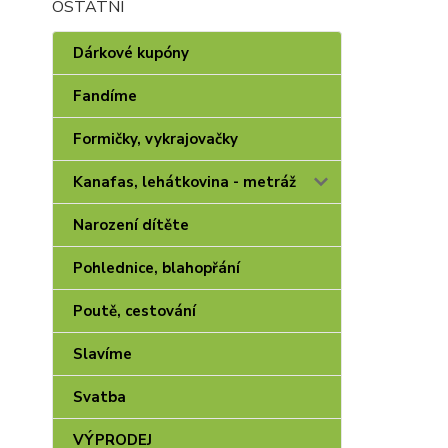
OSTATNÍ
Dárkové kupóny
Fandíme
Formičky, vykrajovačky
Kanafas, lehátkovina - metráž
Narození dítěte
Pohlednice, blahopřání
Poutě, cestování
Slavíme
Svatba
VÝPRODEJ