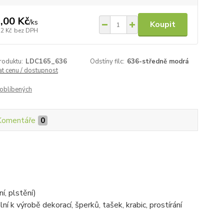
,00 Kč
/
ks
Koupit
22 Kč
bez DPH
roduktu:
LDC165_636
Odstíny filc:
636-středně modrá
at cenu / dostupnost
oblíbených
Komentáře
0
í, plstění)
lní k výrobě dekorací, šperků, tašek, krabic, prostírání