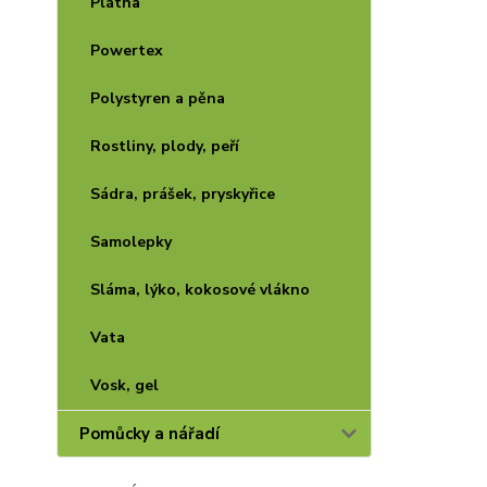
Plátna
Powertex
Polystyren a pěna
Rostliny, plody, peří
Sádra, prášek, pryskyřice
Samolepky
Sláma, lýko, kokosové vlákno
Vata
Vosk, gel
Pomůcky a nářadí