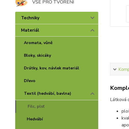
VŠE PRO TVOŘENÍ
Techniky
Materiál
Aromata, vůně
Bloky, skicáky
Drátky, kov, návlek materiál
Kompl
Dřevo
Komple
Textil (hedvábí, bavlna)
Látková d
Filc, plsť
plo
kva
Hedvábí
apo