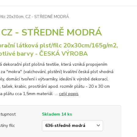
sť/filc 20x30cm, CZ - STŘEDNĚ MODRÁ
cm, CZ - STŘEDNĚ MODRÁ
rační látková plsť/filc 20x30cm/165g/m2,
otlivé barvy - ČESKÁ VÝROBA
 dekorační plsť plošná textilie, která vzniká propojením
za "mokra" (valchování, plstění) kvalitní česká plsť vhodná
ly, domácí tvoření i výtvarníky, ideální k výrobě dekorací,
 tašek, krabic, prostírání apod. rozměr plátu - 20 x 30 cm
ka plátu cca 1,5mm materiál ...
celý popis
tupnost
Skladem 14 ks
tíny filc