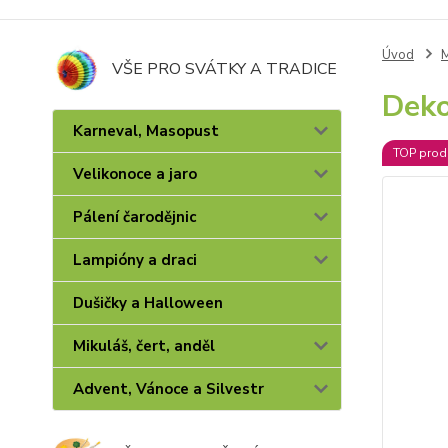
Úvod
M
VŠE PRO SVÁTKY A TRADICE
Deko
Karneval, Masopust
TOP prod
Velikonoce a jaro
Pálení čarodějnic
Lampióny a draci
Dušičky a Halloween
Mikuláš, čert, anděl
Advent, Vánoce a Silvestr