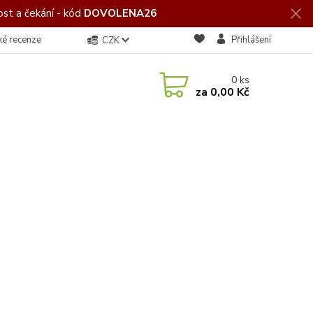
st a čekání - kód
DOVOLENA26
ké recenze
Přihlášení
CZK
0
ks
za
0,00 Kč