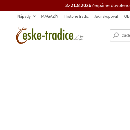
3.-21.8.2026
čerpáme
dovolenou
Nápady
MAGAZÍN
Historie tradic
Jak nakupovat
Ob