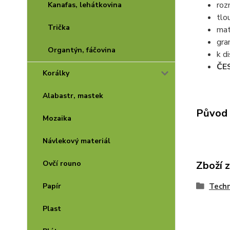
roz
Kanafas, lehátkovina
tlo
Trička
mat
gr
Organtýn, fáčovina
k d
ČE
Korálky
Alabastr, mastek
Původ 
Mozaika
Návlekový materiál
Zboží 
Ovčí rouno
Techn
Papír
Plast