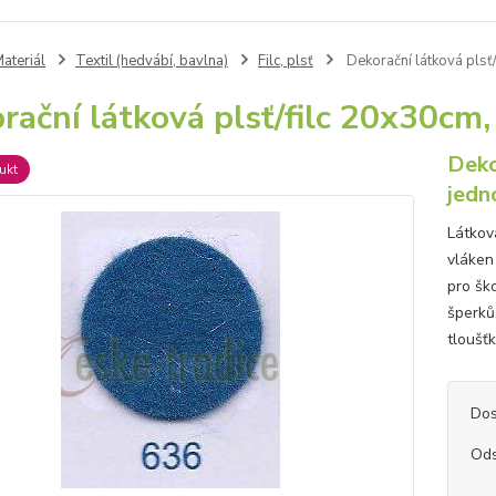
ateriál
Textil (hedvábí, bavlna)
Filc, plsť
Dekorační látková pl
rační látková plsť/filc 20x30
Deko
ukt
jedn
Látková
vláken 
pro ško
šperků,
tloušť
Dos
Ods