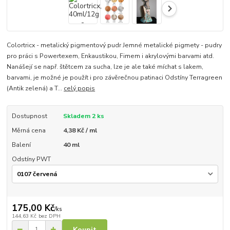
Colortricx - metalický pigmentový pudr Jemné metalické pigmety - pudry
pro práci s Powertexem, Enkaustikou, Fimem i akrylovými barvami atd.
Nanášejí se např. štětcem za sucha, lze je ale také míchat s lakem,
barvami, je možné je použít i pro závěrečnou patinaci Odstíny Terragreen
(Antik zelená) a T...
celý popis
Dostupnost
Skladem 2 ks
Měrná cena
4,38 Kč / ml
Balení
40 ml
Odstíny PWT
175,00 Kč
/
ks
144,63 Kč
bez DPH
Koupit