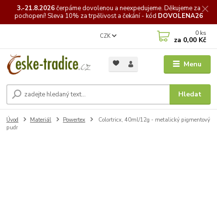
3.-21.8.2026
čerpáme
dovolenou a neexpedujeme. Děkujeme za
pochopení! Sleva 10% za trpělivost a čekání - kód
DOVOLENA26
0
ks
CZK
za
0,00 Kč
Menu
Hledat
Úvod
Materiál
Powertex
Colortricx, 40ml/12g - metalický pigmentový
pudr