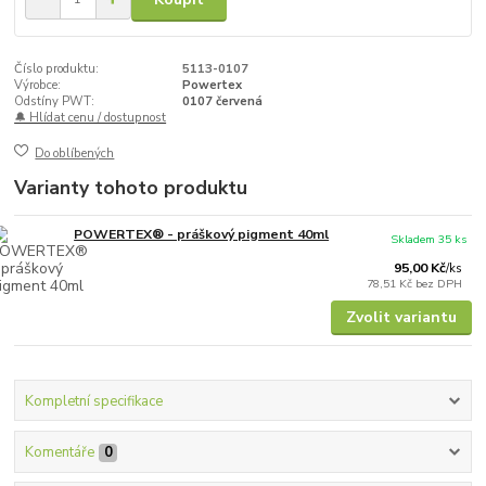
Číslo produktu:
5113-0107
Výrobce:
Powertex
Odstíny PWT:
0107 červená
🔔 Hlídat cenu / dostupnost
Do oblíbených
Varianty tohoto produktu
POWERTEX® - práškový pigment 40ml
Skladem 35 ks
95,00 Kč
/
ks
78,51 Kč
bez DPH
Zvolit variantu
Kompletní specifikace
Komentáře
0