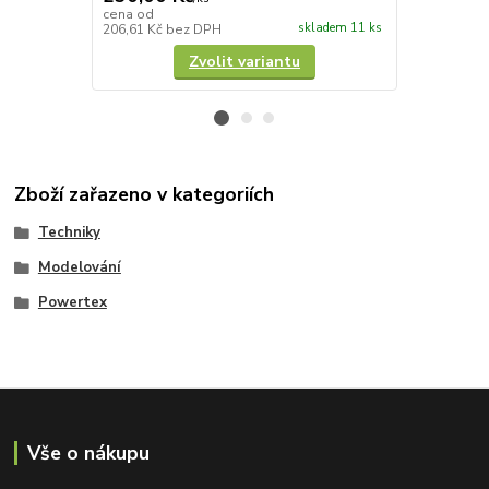
cena od
cena od
skladem 11 ks
206,61 Kč
bez DPH
293,39 Kč
be
Zvolit variantu
Zboží zařazeno v kategoriích
Techniky
Modelování
Powertex
Vše o nákupu