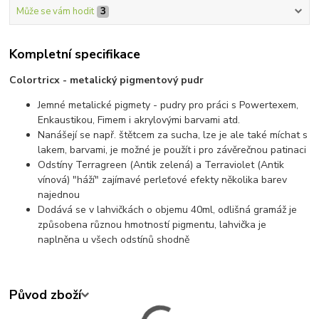
Může se vám hodit
3
Kompletní specifikace
Colortricx - metalický pigmentový pudr
Jemné metalické pigmety - pudry pro práci s Powertexem,
Enkaustikou, Fimem i akrylovými barvami atd.
Nanášejí se např. štětcem za sucha, lze je ale také míchat s
lakem, barvami, je možné je použít i pro závěrečnou patinaci
Odstíny Terragreen (Antik zelená) a Terraviolet (Antik
vínová) "háží" zajímavé perleťové efekty několika barev
najednou
Dodává se v lahvičkách o objemu 40ml, odlišná gramáž je
způsobena různou hmotností pigmentu, lahvička je
naplněna u všech odstínů shodně
Původ zboží