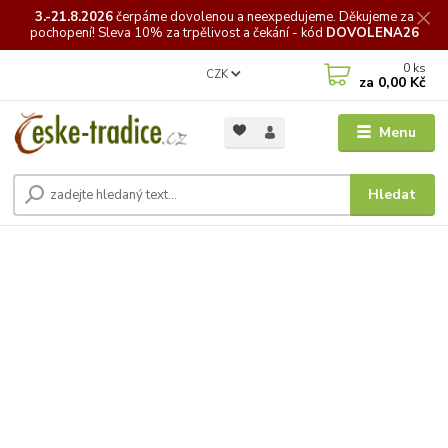
3.-21.8.2026
čerpáme
dovolenou a neexpedujeme. Děkujeme za
pochopení! Sleva 10% za trpělivost a čekání - kód
DOVOLENA26
0
ks
CZK
za
0,00 Kč
Menu
Hledat