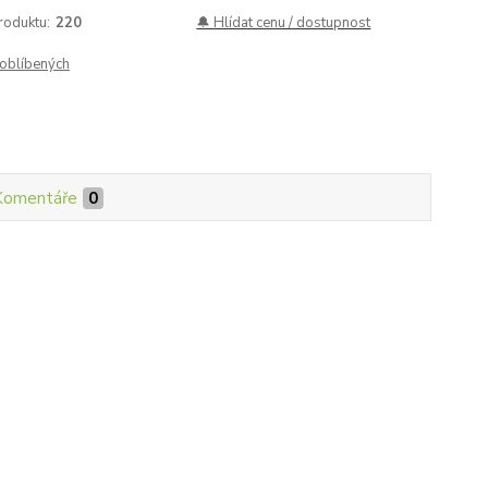
roduktu:
220
🔔 Hlídat cenu / dostupnost
oblíbených
Komentáře
0