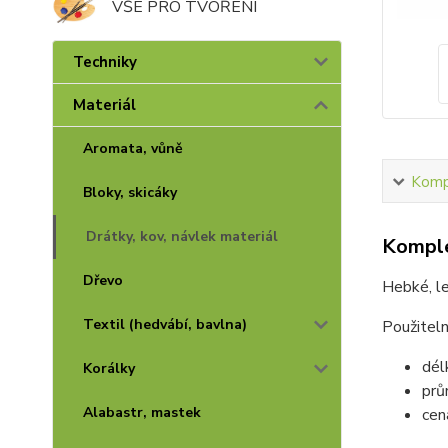
VŠE PRO TVOŘENÍ
Techniky
Materiál
Aromata, vůně
Kompl
Bloky, skicáky
Drátky, kov, návlek materiál
Komple
Dřevo
Hebké, le
Textil (hedvábí, bavlna)
Použitel
dél
Korálky
prů
Alabastr, mastek
cen