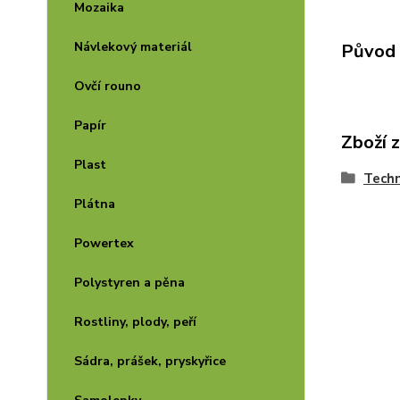
Mozaika
Návlekový materiál
Původ 
Ovčí rouno
Papír
Zboží 
Plast
Techn
Plátna
Powertex
Polystyren a pěna
Rostliny, plody, peří
Sádra, prášek, pryskyřice