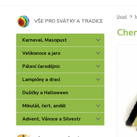
Úvod
M
VŠE PRO SVÁTKY A TRADICE
Chen
Karneval, Masopust
Velikonoce a jaro
Pálení čarodějnic
Lampióny a draci
Dušičky a Halloween
Mikuláš, čert, anděl
Advent, Vánoce a Silvestr