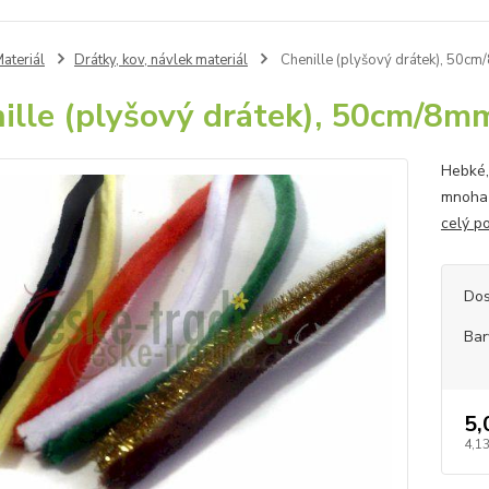
ateriál
Drátky, kov, návlek materiál
Chenille (plyšový drátek), 50c
ille (plyšový drátek), 50cm/8m
Hebké,
mnoha 
celý p
Dos
Bar
5,
4,13