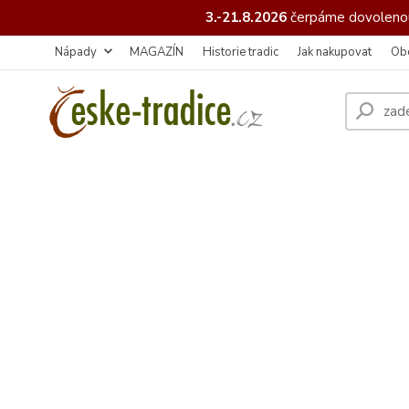
3.-21.8.2026
čerpáme
dovolenou
Nápady
MAGAZÍN
Historie tradic
Jak nakupovat
Ob