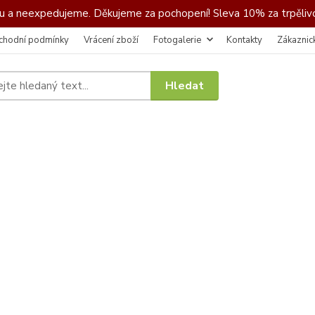
 a neexpedujeme. Děkujeme za pochopení! Sleva 10% za trpělivo
chodní podmínky
Vrácení zboží
Fotogalerie
Kontakty
Zákaznic
Hledat