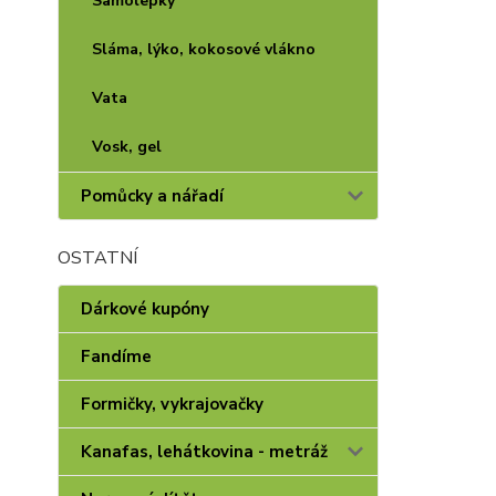
Samolepky
Sláma, lýko, kokosové vlákno
Vata
Vosk, gel
Pomůcky a nářadí
OSTATNÍ
Dárkové kupóny
Fandíme
Formičky, vykrajovačky
Kanafas, lehátkovina - metráž