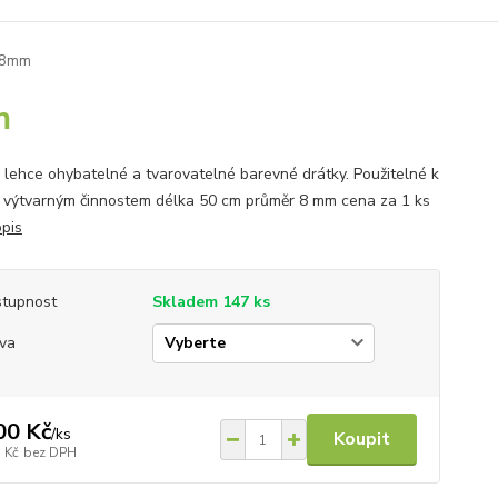
m/8mm
m
 lehce ohybatelné a tvarovatelné barevné drátky. Použitelné k
výtvarným činnostem délka 50 cm průměr 8 mm cena za 1 ks
opis
tupnost
Skladem 147 ks
va
00 Kč
/
ks
Koupit
 Kč
bez DPH