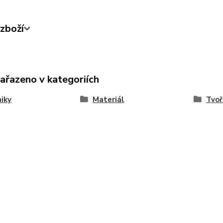
zboží
zařazeno v kategoriích
iky
Materiál
Tvoř