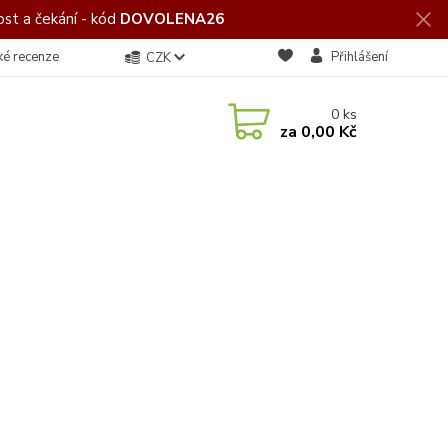
st a čekání - kód
DOVOLENA26
ké recenze
Přihlášení
CZK
0
ks
za
0,00 Kč