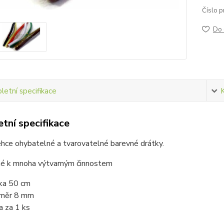
Číslo p
Do 
etní specifikace
tní specifikace
hce ohybatelné a tvarovatelné barevné drátky.
né k mnoha výtvarným činnostem
ka 50 cm
měr 8 mm
a za 1 ks