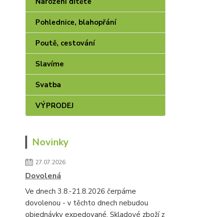
Narození dítěte
Pohlednice, blahopřání
Poutě, cestování
Slavíme
Svatba
VÝPRODEJ
Novinky
27.07.2026
Dovolená
Ve dnech 3.8.-21.8.2026 čerpáme
dovolenou - v těchto dnech nebudou
objednávky expedované. Skladové zboží z