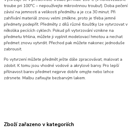
troube pri 100°C – nepoužívejte mikrovlnnou troubu!). Doba pečení
závisí na jemnosti a velikosti předmětu a je cca 30 minut. Při
zahřívání materiál znovu velmi změkne, proto je třeba jemné
předmety podepřít. Předměty z dílů různé tloušťky lze vytvrzovat v
několika pecících cyklech. Pokud při vytvrzování vznikne na
předmetu trhlina, můžete ji vyplnit modelovací hmotou a nechat
předmet znovu vytvrdit. Přechod pak můžete nakonec jednoduše
zabrousit.
Po vytvrzení můžete předmět ješte dále zpracovávat, malovat a
zdobit. K tomu jsou vhodné vodové a akrylové barvy. Pro lepší
přilnavost barev předmet nejprve dobře omyjte nebo lehce
zdrsnete. Malbu zafixujte bezbarvým lakem.
Zboží zařazeno v kategoriích