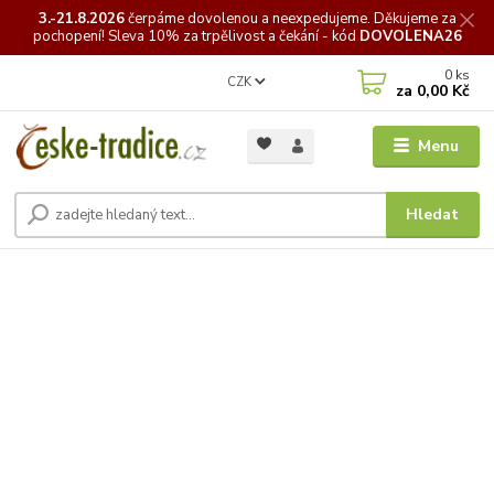
3.-21.8.2026
čerpáme
dovolenou a neexpedujeme. Děkujeme za
pochopení! Sleva 10% za trpělivost a čekání - kód
DOVOLENA26
0
ks
CZK
za
0,00 Kč
Menu
Hledat