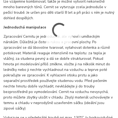
lze vzájemne kombinovat, takže je možné vytvorit nekonečně
mnoho barevných tónů. Cernit se vytvrzuje zcela jednoduše v
pečící troubě. Je určen pro děti starší 8 let a při práci s ním je nutný
dohled dospělých.
Jednoduchá manipulace
Zpracování Cernitu je jednoduché, ale vyhoví i uměleckým
nárokům. Důležitá je čistota rukou a pracovní plochy. Po
zpracování se dá libovolne tvarovat, vytahovat dotenka a různě
potiskovat. Materiál reaguje intenzívně na teplotu: za tepla je
vláčný, za studena pevný a dá se dobře strukturovat. Pokud
hmota pri modelování příliš změkne, vložte ji na několik minut do
ledničky nebo ji nechte vychladnout na vzduchu a teprve poté
pokračujte ve zpracování. K vyhlazení otisku prstu a jako
separační prostředek používejte studenou vodu. Před pečením
nechte hmotu dobře vychladit, nevkládejte ji do trouby
bezprostředně po vymodelování. Cernit na vzduchu nevysychá,
proto můžete zbytky uložit v chladu. Zbylý materiál uchovávejte v
temnu a chladu v neprodyšně uzavřeném sáčku (ideální jsou
zipové sáčky)
Vytvrzuje se v předehráté troubě pri max. 130°C (v horkovzdušné