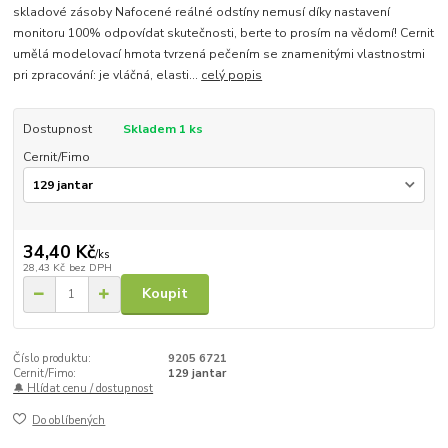
skladové zásoby Nafocené reálné odstíny nemusí díky nastavení
monitoru 100% odpovídat skutečnosti, berte to prosím na vědomí! Cernit
umělá modelovací hmota tvrzená pečením se znamenitými vlastnostmi
pri zpracování: je vláčná, elasti...
celý popis
Dostupnost
Skladem 1 ks
Cernit/Fimo
34,40 Kč
/
ks
28,43 Kč
bez DPH
Koupit
Číslo produktu:
9205 6721
Cernit/Fimo:
129 jantar
🔔 Hlídat cenu / dostupnost
Do oblíbených