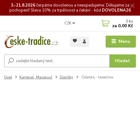
3.-21.8.2026
čerpáme
dovolenou a neexpedujeme. Děkujeme za
pochopení! Sleva 10% za trpělivost a čekání - kód
DOVOLENA26
0
ks
CZK
za
0,00 Kč
Menu
Hledat
Úvod
Karneval, Masopust
Doplňky
Čelenka - tanečnice