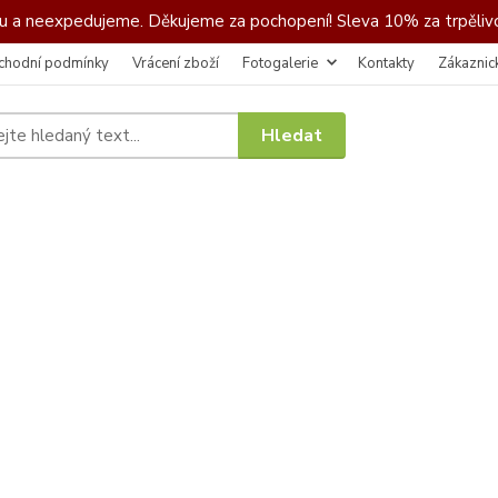
 a neexpedujeme. Děkujeme za pochopení! Sleva 10% za trpělivo
chodní podmínky
Vrácení zboží
Fotogalerie
Kontakty
Zákaznic
Hledat