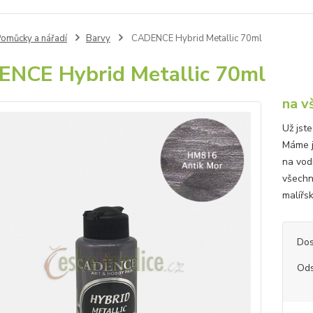
omůcky a nářadí
Barvy
CADENCE Hybrid Metallic 70ml
NCE Hybrid Metallic 70ml
na v
Už jst
Máme j
na vod
všechny
malířsk
Dos
Ods