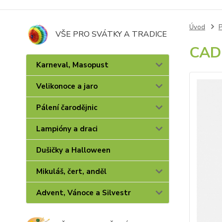
Úvod
P
VŠE PRO SVÁTKY A TRADICE
CADE
Karneval, Masopust
Velikonoce a jaro
Pálení čarodějnic
Lampióny a draci
Dušičky a Halloween
Mikuláš, čert, anděl
Advent, Vánoce a Silvestr