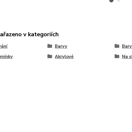
zařazeno v kategoriích
vání
Barvy
Barv
amínky
Akrylové
Na s