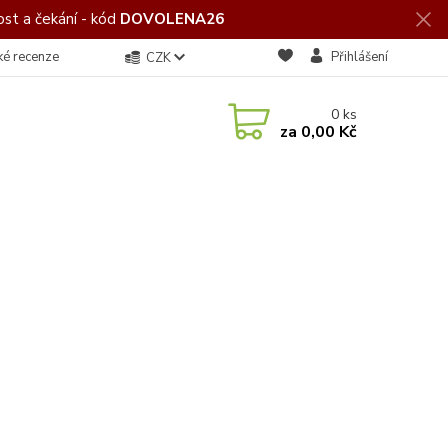
st a čekání - kód
DOVOLENA26
ké recenze
Přihlášení
CZK
0
ks
za
0,00 Kč