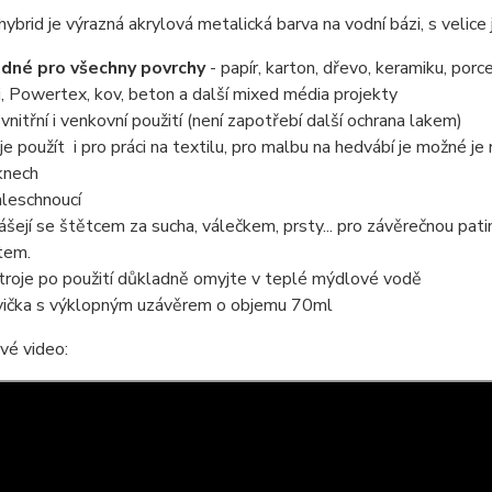
ybrid je výrazná akrylová metalická barva na vodní bázi, s vel
dné pro všechny povrchy
- papír, karton, dřevo, keramiku, porc
i, Powertex, kov, beton a další mixed média projekty
 vnitřní i venkovní použití (není zapotřebí další ochrana lakem)
 je použít i pro práci na textilu, pro malbu na hedvábí je možné je
knech
hleschnoucí
ášejí se štětcem za sucha, válečkem, prsty... pro závěrečnou pat
tem.
troje po použití důkladně omyjte v teplé mýdlové vodě
vička s výklopným uzávěrem o objemu 70ml
vé video: