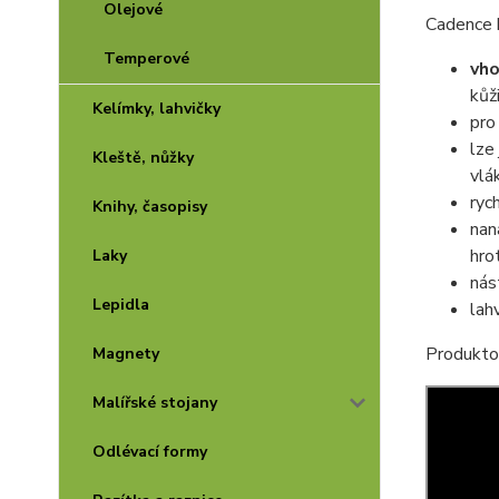
Olejové
Cadence h
Temperové
vho
kůž
Kelímky, lahvičky
pro
lze
Kleště, nůžky
vlá
ryc
Knihy, časopisy
nan
hro
Laky
nás
Lepidla
lah
Produkto
Magnety
Malířské stojany
Odlévací formy