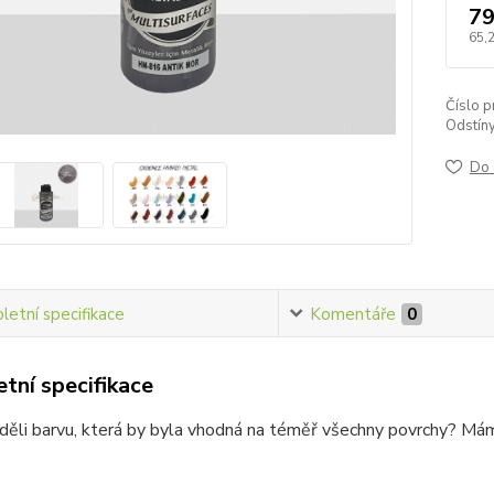
79
65,
Číslo p
Odstín
Do 
etní specifikace
Komentáře
0
tní specifikace
iděli barvu, která by byla vhodná na téměř všechny povrchy? Máme