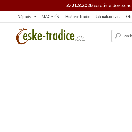
3.-21.8.2026
čerpáme
dovolenou
Nápady
MAGAZÍN
Historie tradic
Jak nakupovat
Ob