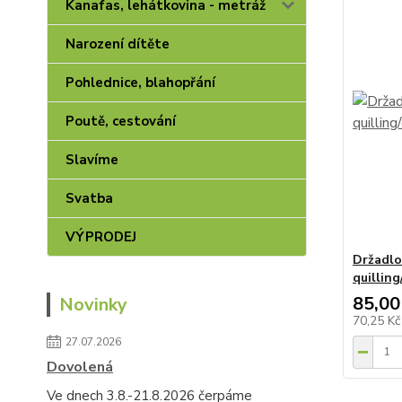
Kanafas, lehátkovina - metráž
Narození dítěte
Pohlednice, blahopřání
Poutě, cestování
Slavíme
Svatba
VÝPRODEJ
Držadlo
quillin
85,00
Novinky
70,25 K
27.07.2026
Dovolená
Ve dnech 3.8.-21.8.2026 čerpáme