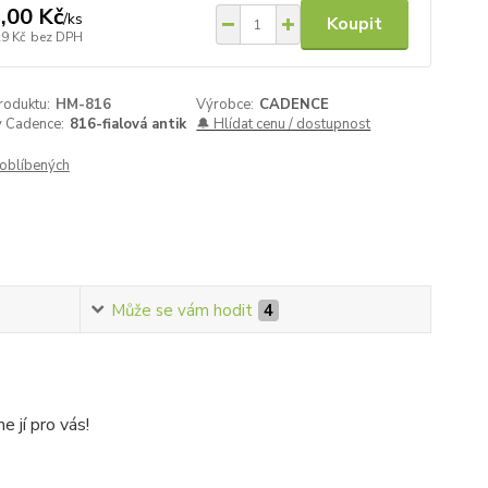
,00 Kč
/
ks
Koupit
29 Kč
bez DPH
roduktu:
HM-816
Výrobce:
CADENCE
y Cadence:
816-fialová antik
🔔 Hlídat cenu / dostupnost
oblíbených
Může se vám hodit
4
 jí pro vás!