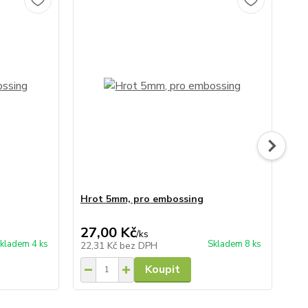
Hrot 5mm, pro embossing
Hr
27,00 Kč
27
/
ks
kladem 4 ks
Skladem 8 ks
22,31 Kč
bez DPH
22
Koupit