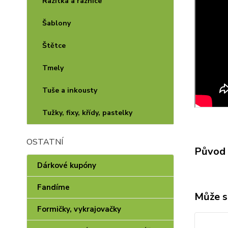
Razítka a raznice
Šablony
Štětce
Tmely
Tuše a inkousty
Tužky, fixy, křídy, pastelky
OSTATNÍ
Původ 
Dárkové kupóny
Fandíme
Může s
Formičky, vykrajovačky