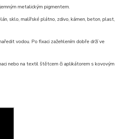
ice jemným metalickým pigmentem.
elán, sklo, malířské plátno, zdivo, kámen, beton, plast,
 naředit vodou. Po fixaci zažehlením dobře drží ve
inaci nebo na textil štětcem či aplikátorem s kovovým