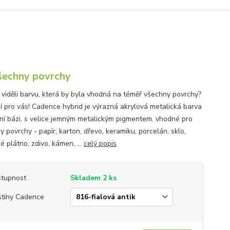
šechny povrchy
e viděli barvu, která by byla vhodná na téměř všechny povrchy?
í pro vás! Cadence hybrid je výrazná akrylová metalická barva
ní bázi, s velice jemným metalickým pigmentem. vhodné pro
 povrchy - papír, karton, dřevo, keramiku, porcelán, sklo,
é plátno, zdivo, kámen, ...
celý popis
tupnost
Skladem 2 ks
tíny Cadence