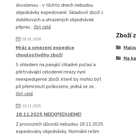
dovolenou - v těchto dnech nebudou
objednávky expedované. Skladové zboží z
dobírkových a uhrazených objednávek
připrav...
číst celé
Zboží 
03.01.2026
Mráz a omezení expedice
Malo
choulostivého zboží
Na k
S ohledem na panující chladné počasí a
přetrvávající celodenní mrazy nyní
neexpedujeme zboží, které by mohlo být
při přemrznutí poškozeno, jedná se ze...
číst celé
10.11.2025
18.11.2025 NEEXPEDUJEME!
Z provozních důvodů nebudou 18.11.2025
expedovány objednávky. Normální režim