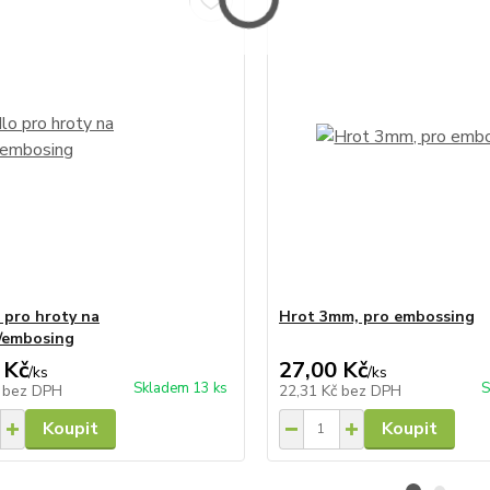
 pro hroty na
Hrot 3mm, pro embossing
g/embosing
 Kč
27,00 Kč
/
ks
/
ks
Skladem 13 ks
S
č
bez DPH
22,31 Kč
bez DPH
Koupit
Koupit