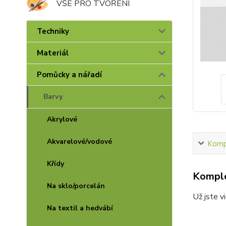
VŠE PRO TVOŘENÍ
Techniky
Materiál
Pomůcky a nářadí
Barvy
Akrylové
Akvarelové/vodové
Kompl
Křídy
Komple
Na sklo/porcelán
Už jste v
Na textil a hedvábí